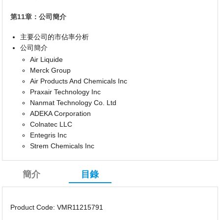
第11章：公司簡介
主要公司的市佔率分析
公司簡介
Air Liquide
Merck Group
Air Products And Chemicals Inc
Praxair Technology Inc
Nanmat Technology Co. Ltd
ADEKA Corporation
Colnatec LLC
Entegris Inc
Strem Chemicals Inc
簡介
目錄
Product Code: VMR11215791