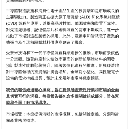
質前驅體材料的需求。
半導體製造設施和消費性電子產品生產的投資增加是市場成長的
主要驅動力。製造商正在擴大原子層沉積 (ALD) 和化學氣相沉積
(CVD) 製程的應用，以提高晶片性能、能源效率和裝置可靠性。
對先進處理器、記憶體晶片和邏輯裝置的需求不斷成長，進一步
推動了市場對這些製程的採用。此外，電動車和智慧電子產業的
擴張也為全球前驅體材料供應商創造了機會。
受奈米技術和下一代半導體裝置持續進步的推動，市場前景依然
十分樂觀。隨著純度和沈積效率更高的創新前驅體材料的開發，
預計製造性能將顯著提升。隨著數位化進程的推進，新興經濟體
對半導體領域的投資預計將會增加。全球對小型化、高性能電子
設備的需求持續成長，預計未來幾年市場將穩定擴張。
我們的報告經過精心撰寫，旨在提供涵蓋廣泛行業和市場的全面
且切實可行的洞察。每份報告都包含多個關鍵組成部分，旨在幫
助您全面了解市場環境。
市場概覽：本節提供清晰的市場概覽，包括關鍵定義、分類和當
前產業格局概述。