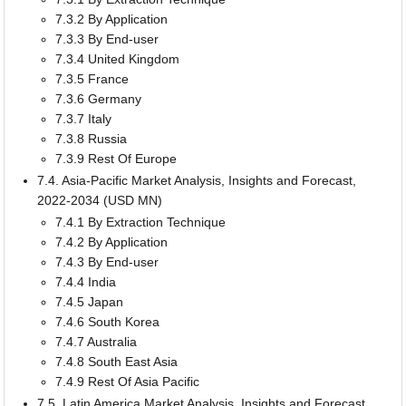
7.3.2 By Application
7.3.3 By End-user
7.3.4 United Kingdom
7.3.5 France
7.3.6 Germany
7.3.7 Italy
7.3.8 Russia
7.3.9 Rest Of Europe
7.4. Asia-Pacific Market Analysis, Insights and Forecast,
2022-2034 (USD MN)
7.4.1 By Extraction Technique
7.4.2 By Application
7.4.3 By End-user
7.4.4 India
7.4.5 Japan
7.4.6 South Korea
7.4.7 Australia
7.4.8 South East Asia
7.4.9 Rest Of Asia Pacific
7.5. Latin America Market Analysis, Insights and Forecast,