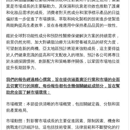
業是市場成長的主要驅動力。其保濕和抗衰老功效也推動了護膚
和化妝品需求的成長。消費者對天然成分和潔淨標示產品的日益
偏好進一步促進了市場擴張。萃取和純化製程的技術進步使製造
商能夠提高生產效率，並在各種應用中保持產品品質的一致性。
鑑於全球對功能性成分和預防性醫療保健解決方案的持續需求，
前景仍然光明。加大對磷脂治療方法和營養補充品的研究力度，
可望創造新的商機。亞太地區預計將迎來強勁成長，這主要得益
於人們健康意識的提高和可支配收入的增加。預計各公司將專注
於永續採購慣例、創新配方和策略夥伴關係，以鞏固市場地位並
提升長期競爭力。
我們的報告經過精心撰寫，旨在提供涵蓋廣泛行業和市場的全面
且切實可行的洞察。每份報告都包含幾個關鍵組成部分，旨在幫
助您全面了解市場環境：
市場概覽：本節提供清晰的市場概覽，包括關鍵定義、分類和當
前產業格局。
市場動態：對影響市場成長的主要促進因素、限制因素、機會和
挑戰進行詳細評估。這包括技術發展、法律規範和不斷變化的行