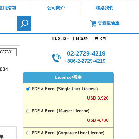
使用指南
公司簡介
聯絡我們
查看購物車
027691
02-2729-4219
+886-2-2729-4219
2034
License/價格
PDF & Excel (Single User License)
USD 3,920
PDF & Excel (10-user License)
USD 4,730
PDF & Excel (Corporate User License)
年