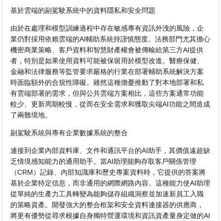
基於雲端的副駕駛系統中的資料隱私和安全問題
由於在處理和模型訓練過程中存在敏感專有資訊外洩的風險，企
業仍對採用依賴雲端的AI輔助系統持謹慎態度。法務部門尤其擔心
機密商業策略、客戶資料和智慧財產權會被傳輸給第三方AI提供
者，特別是如果使用資料可能被保留用於模型改進。醫療保健、
金融和法律服務等監管要求嚴格的行業在部署輔助系統解決方案
時面臨額外的合規性障礙。雖然這種擔憂推動了對本地部署和私
有雲端部署的需求，但與公共雲端方案相比，這些方案通常功能
較少、更新周期較慢，從而在安全需求和獲取尖端AI功能之間造成
了兩難境地。
副駕駛系統與專有企業數據系統的整合
連接到企業內部資料庫、文件和通訊平台的AI助手，其價值遠超缺
乏情境感知能力的通用助手。當AI助理能夠存取客戶關係管理
（CRM）記錄、內部知識庫和歷史專案資料時，它提供的答案將
基於企業特定信息，而非通用的網際網路內容。這種能力使AI助理
從單純的生產力工具轉變為能夠儲存組織洞察並加速新員工入職
的策略資產。開發強大的整合框架和安全資料連接器的供應商，
將更有優勢從尋求根據自身獨特營運環境和資訊資產量身定做的AI