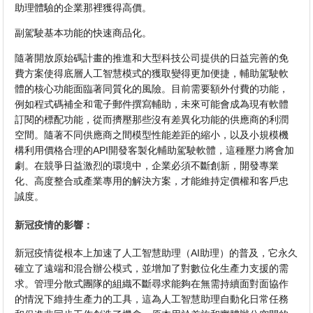
助理體驗的企業那裡獲得高價。
副駕駛基本功能的快速商品化。
隨著開放原始碼計畫的推進和大型科技公司提供的日益完善的免
費方案使得底層人工智慧模式的獲取變得更加便捷，輔助駕駛軟
體的核心功能面臨著同質化的風險。目前需要額外付費的功能，
例如程式碼補全和電子郵件撰寫輔助，未來可能會成為現有軟體
訂閱的標配功能，從而擠壓那些沒有差異化功能的供應商的利潤
空間。隨著不同供應商之間模型性能差距的縮小，以及小規模機
構利用價格合理的API開發客製化輔助駕駛軟體，這種壓力將會加
劇。在競爭日益激烈的環境中，企業必須不斷創新，開發專業
化、高度整合或產業專用的解決方案，才能維持定價權和客戶忠
誠度。
新冠疫情的影響：
新冠疫情從根本上加速了人工智慧助理（AI助理）的普及，它永久
確立了遠端和混合辦公模式，並增加了對數位化生產力支援的需
求。管理分散式團隊的組織不斷尋求能夠在無需持續面對面協作
的情況下維持生產力的工具，這為人工智慧助理自動化日常任務