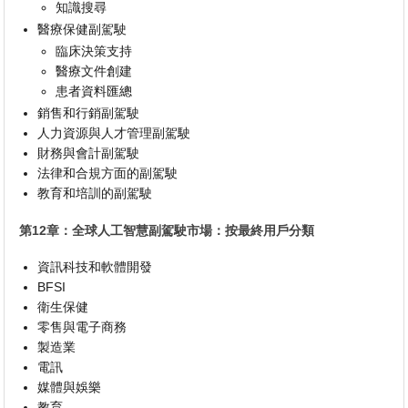
知識搜尋
醫療保健副駕駛
臨床決策支持
醫療文件創建
患者資料匯總
銷售和行銷副駕駛
人力資源與人才管理副駕駛
財務與會計副駕駛
法律和合規方面的副駕駛
教育和培訓的副駕駛
第12章：全球人工智慧副駕駛市場：按最終用戶分類
資訊科技和軟體開發
BFSI
衛生保健
零售與電子商務
製造業
電訊
媒體與娛樂
教育