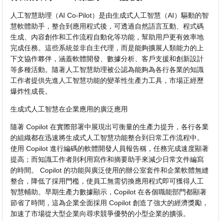
人工智慧助理（AI Co-Pilot）是由生成式人工智慧（AI）驅動的智
慧軟體助手，整合到應用程式後，可透過自然語言互動、程式碼
生成、內容創作和工作流程自動化等功能，幫助用戶更有效率地
完成任務。這些系統並非自主代理，而是能夠擴展人類能力的上
下文協作夥伴，涵蓋軟體開發、數據分析、客戶支援和創新設計
等多種活動。隨著人工智慧助理被公認為能夠為各行各業的知識
工作者提供先進人工智慧功能的變革性生產力工具，市場正經歷
爆炸性成長。
生成式人工智慧在企業應用的廣泛應用
隨著 Copilot 在實際部署中展現出可衡量的生產力提升，各行各業
的組織都在迅速將生成式人工智慧功能整合到日常工作流程中。
使用 Copilot 進行編碼的軟體開發人員報告稱，任務完成速度顯著
提高；而知識工作者則利用寫作和摘要助手來減少日常文件編寫
的時間。 Copilot 的功能與廣泛使用的辦公室套件和企業軟體無縫
整合，降低了採用門檻，使員工無需切換應用程式即可獲得人工
智慧輔助。早期生產力數據顯示，Copilot 在各個職能部門都顯著
節省了時間，這為企業全面採用 Copilot 創造了強大的經濟獎勵，
加速了市場從大型企業向尋求競爭優勢的小型企業的擴張。