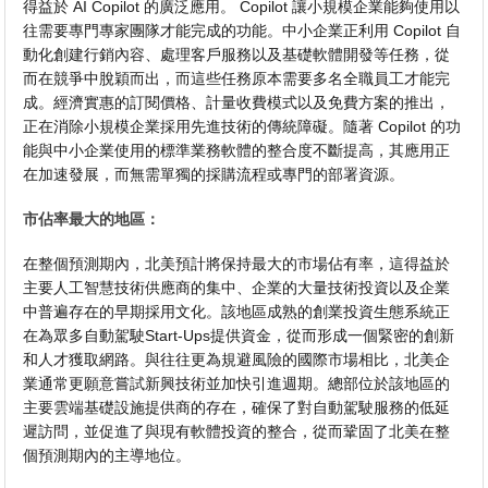
得益於 AI Copilot 的廣泛應用。 Copilot 讓小規模企業能夠使用以
往需要專門專家團隊才能完成的功能。中小企業正利用 Copilot 自
動化創建行銷內容、處理客戶服務以及基礎軟體開發等任務，從
而在競爭中脫穎而出，而這些任務原本需要多名全職員工才能完
成。經濟實惠的訂閱價格、計量收費模式以及免費方案的推出，
正在消除小規模企業採用先進技術的傳統障礙。隨著 Copilot 的功
能與中小企業使用的標準業務軟體的整合度不斷提高，其應用正
在加速發展，而無需單獨的採購流程或專門的部署資源。
市佔率最大的地區：
在整個預測期內，北美預計將保持最大的市場佔有率，這得益於
主要人工智慧技術供應商的集中、企業的大量技術投資以及企業
中普遍存在的早期採用文化。該地區成熟的創業投資生態系統正
在為眾多自動駕駛Start-Ups提供資金，從而形成一個緊密的創新
和人才獲取網路。與往往更為規避風險的國際市場相比，北美企
業通常更願意嘗試新興技術並加快引進週期。總部位於該地區的
主要雲端基礎設施提供商的存在，確保了對自動駕駛服務的低延
遲訪問，並促進了與現有軟體投資的整合，從而鞏固了北美在整
個預測期內的主導地位。