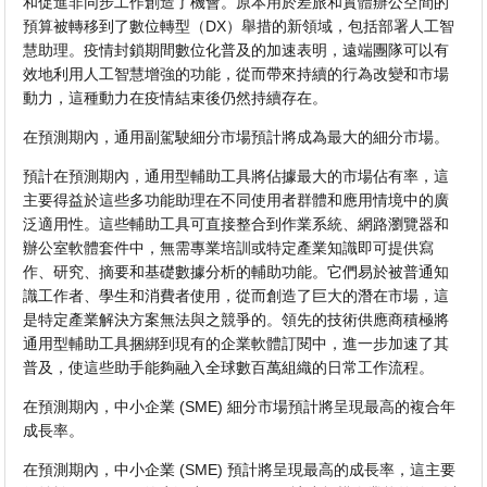
和促進非同步工作創造了機會。原本用於差旅和實體辦公空間的
預算被轉移到了數位轉型（DX）舉措的新領域，包括部署人工智
慧助理。疫情封鎖期間數位化普及的加速表明，遠端團隊可以有
效地利用人工智慧增強的功能，從而帶來持續的行為改變和市場
動力，這種動力在疫情結束後仍然持續存在。
在預測期內，通用副駕駛細分市場預計將成為最大的細分市場。
預計在預測期內，通用型輔助工具將佔據最大的市場佔有率，這
主要得益於這些多功能助理在不同使用者群體和應用情境中的廣
泛適用性。這些輔助工具可直接整合到作業系統、網路瀏覽器和
辦公室軟體套件中，無需專業培訓或特定產業知識即可提供寫
作、研究、摘要和基礎數據分析的輔助功能。它們易於被普通知
識工作者、學生和消費者使用，從而創造了巨大的潛在市場，這
是特定產業解決方案無法與之競爭的。領先的技術供應商積極將
通用型輔助工具捆綁到現有的企業軟體訂閱中，進一步加速了其
普及，使這些助手能夠融入全球數百萬組織的日常工作流程。
在預測期內，中小企業 (SME) 細分市場預計將呈現最高的複合年
成長率。
在預測期內，中小企業 (SME) 預計將呈現最高的成長率，這主要