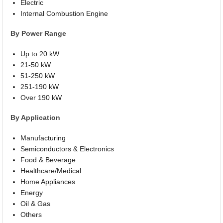
Electric
Internal Combustion Engine
By Power Range
Up to 20 kW
21-50 kW
51-250 kW
251-190 kW
Over 190 kW
By Application
Manufacturing
Semiconductors & Electronics
Food & Beverage
Healthcare/Medical
Home Appliances
Energy
Oil & Gas
Others