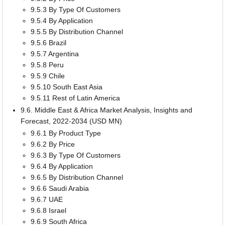
9.5.3 By Type Of Customers
9.5.4 By Application
9.5.5 By Distribution Channel
9.5.6 Brazil
9.5.7 Argentina
9.5.8 Peru
9.5.9 Chile
9.5.10 South East Asia
9.5.11 Rest of Latin America
9.6. Middle East & Africa Market Analysis, Insights and
Forecast, 2022-2034 (USD MN)
9.6.1 By Product Type
9.6.2 By Price
9.6.3 By Type Of Customers
9.6.4 By Application
9.6.5 By Distribution Channel
9.6.6 Saudi Arabia
9.6.7 UAE
9.6.8 Israel
9.6.9 South Africa