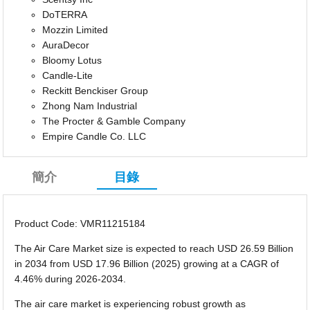
DoTERRA
Mozzin Limited
AuraDecor
Bloomy Lotus
Candle-Lite
Reckitt Benckiser Group
Zhong Nam Industrial
The Procter & Gamble Company
Empire Candle Co. LLC
簡介
目錄
Product Code: VMR11215184
The Air Care Market size is expected to reach USD 26.59 Billion
in 2034 from USD 17.96 Billion (2025) growing at a CAGR of
4.46% during 2026-2034.
The air care market is experiencing robust growth as