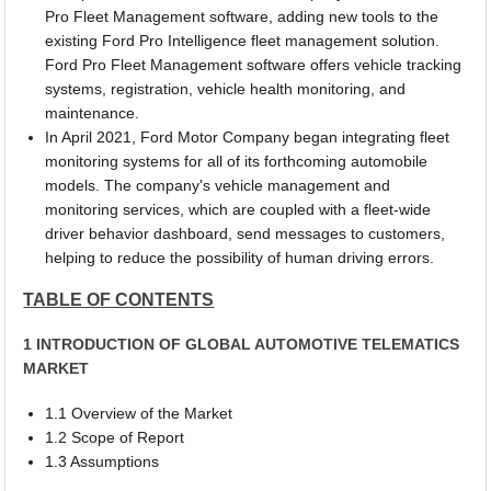
Pro Fleet Management software, adding new tools to the
existing Ford Pro Intelligence fleet management solution.
Ford Pro Fleet Management software offers vehicle tracking
systems, registration, vehicle health monitoring, and
maintenance.
In April 2021, Ford Motor Company began integrating fleet
monitoring systems for all of its forthcoming automobile
models. The company's vehicle management and
monitoring services, which are coupled with a fleet-wide
driver behavior dashboard, send messages to customers,
helping to reduce the possibility of human driving errors.
TABLE OF CONTENTS
1 INTRODUCTION OF GLOBAL AUTOMOTIVE TELEMATICS
MARKET
1.1 Overview of the Market
1.2 Scope of Report
1.3 Assumptions