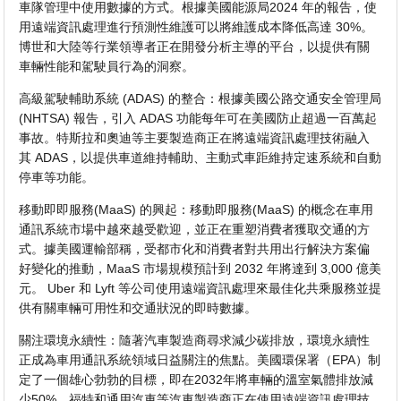
車隊管理中使用數據的方式。根據美國能源局2024 年的報告，使
用遠端資訊處理進行預測性維護可以將維護成本降低高達 30%。
博世和大陸等行業領導者正在開發分析主導的平台，以提供有關
車輛性能和駕駛員行為的洞察。
高級駕駛輔助系統 (ADAS) 的整合：根據美國公路交通安全管理局
(NHTSA) 報告，引入 ADAS 功能每年可在美國防止超過一百萬起
事故。特斯拉和奧迪等主要製造商正在將遠端資訊處理技術融入
其 ADAS，以提供車道維持輔助、主動式車距維持定速系統和自動
停車等功能。
移動即即服務(MaaS) 的興起：移動即服務(MaaS) 的概念在車用
通訊系統市場中越來越受歡迎，並正在重塑消費者獲取交通的方
式。據美國運輸部稱，受都市化和消費者對共用出行解決方案偏
好變化的推動，MaaS 市場規模預計到 2032 年將達到 3,000 億美
元。 Uber 和 Lyft 等公司使用遠端資訊處理來最佳化共乘服務並提
供有關車輛可用性和交通狀況的即時數據。
關注環境永續性：隨著汽車製造商尋求減少碳排放，環境永續性
正成為車用通訊系統領域日益關注的焦點。美國環保署（EPA）制
定了一個雄心勃勃的目標，即在2032年將車輛的溫室氣體排放減
少50%。福特和通用汽車等汽車製造商正在使用遠端資訊處理技