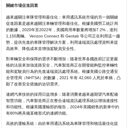
關鍵市場促進因素
越來越關注車隊管理和最佳化：車用通訊系統市場的另一個關鍵
促進因素是越來越關注車輛管理和最佳化。根據美國勞工統計局
的數據，2020年至2022年，美國商用車數量將增加7.2%，達到
1,150萬輛。 Verizon Connect 和 Geotab 等公司正在利用這一趨
勢，提供先進的車隊管理解決方案，利用遠端資訊處理資料來提
高效率、降低成本並增強駕駛員安全性。
對車輛安全和保障的需求不斷增加：隨著世界各國政府訂定更嚴
格的法規來加強道路安全，汽車製造商正在開發能夠監控車輛性
能和駕駛員行為的先進遠端資訊處理系統。根據美國公路交通安
全管理局（NHTSA）的數據，2021 年有 42,060 人死於車禍，凸
顯了改善安全措施的迫切需求。
連網汽車技術的採用日益增多：隨著消費者越來越期望汽車配備
智慧功能，汽車製造商正在整合遠端資訊處理系統以增強連接性
和功能性。根據美國運輸部的報告，2024年美國銷售的新車中約
有80%將具備某種形式的連網功能。
高效的運輸系統：由於車用通訊系統為車隊管理和物流最佳化提