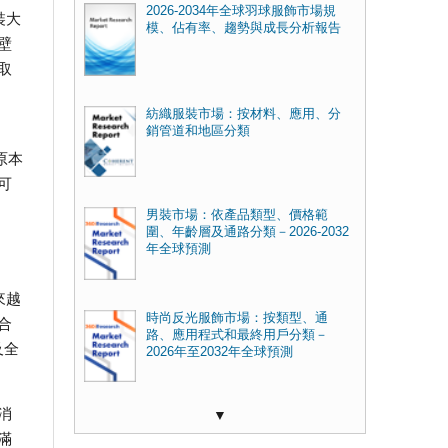
2026-2034年全球羽球服飾市場規
裝大
模、佔有率、趨勢與成長分析報告
壁
取
紡織服裝市場：按材料、應用、分
銷管道和地區分類
原本
可
男裝市場：依產品類型、價格範
圍、年齡層及通路分類－2026-2032
年全球預測
來越
時尚反光服飾市場：按類型、通
合
路、應用程式和最終用戶分類－
及全
2026年至2032年全球預測
消
▼
滿