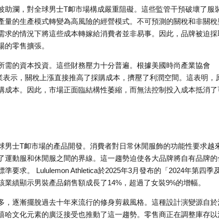
波助瀾，對全球男士T卹市場構成嚴重阻礙。這些監管干預破壞了服
產量的生產模式轉變為高風險的經營模式。不可預測的關稅和非關稅
需求的情況下將這些成本轉嫁給消費者並非易事。因此，品牌被迫採
場的零售擴張。
所需的資本投資。這些財務壓力十分普遍。根據美國時尚產業協會
 的受訪企業表示，關稅上漲直接推高了採購成本，擠壓了利潤空間。這表明，
購成本。因此，市場正面臨結構性萎縮，而無法控制投入成本抵消了
球男士T卹市場的產品開發。消費者對日常休閒服飾的功能性要求越
了運動服和休閒服之間的界線。這一趨勢迫使各大品牌將自有品牌的
Lululemon Athletica於2025年3月發布的「2024年第四季
業績顯示男裝產品銷售額成長了14%，超過了女裝9%的增幅。
多，逐漸擺脫過去十年來流行的修身剪裁風格。這種設計演變源自於
嘻哈文化元素的廣泛接受也推動了這一趨勢。零售商正在調整庫存以