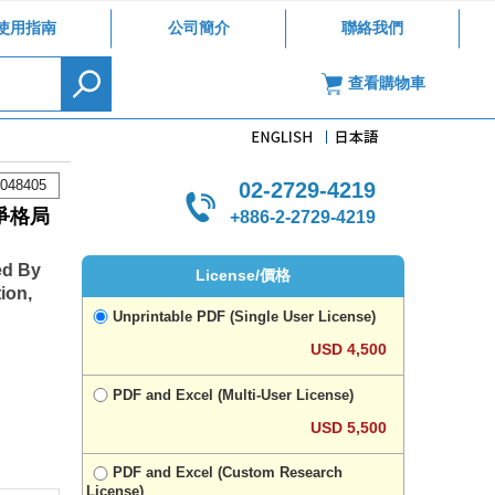
使用指南
公司簡介
聯絡我們
查看購物車
048405
02-2729-4219
爭格局
+886-2-2729-4219
ed By
License/價格
ion,
Unprintable PDF (Single User License)
USD 4,500
PDF and Excel (Multi-User License)
USD 5,500
PDF and Excel (Custom Research
License)