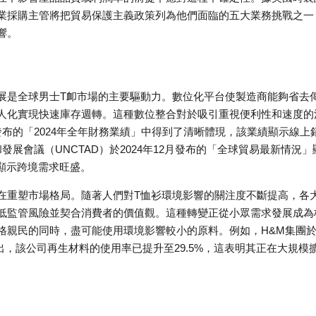
時尚產業採購主管將把貿易保護主義政策列為他們面臨的五大業務挑戰之一
響。
發展是全球男士T卹市場的主要驅動力。數位化平台使製造商能夠省去
人化實現快速庫存週轉。這種數位整合對於吸引重視便利性和速度的
年3月發布的「2024年全年財務業績」中得到了清晰體現，該業績顯示線上
發展會議（UNCTAD）於2024年12月發布的「全球貿易最新情況」
顯示跨境需求旺盛。
在重塑市場格局。隨著人們對T恤衫環境影響的關注度不斷提高，各
低監管風險並契合消費者的價值觀。這種轉變正從小眾需求發展成為
格親民的同時，盡可能使用環境影響較小的原料。例如，H&M集團
指出，該公司再生材料的使用率已提升至29.5%，這表明其正在大規模