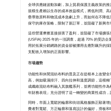
全球供應鏈波動加劇，加上貿易保護主義政策的推
規模生產賴以生存的成本效益模式，將低利潤、高
壘導致原料和物流成本急劇上升，而如何在不降低
保守的庫存策略，限制了新訂單，並阻礙了新興市
這些營運摩擦直接損害了盈利，並阻礙了市場擴張
(USFIA) 2025 年的一項調查，超過 70%
用於拓展分銷網路的資金卻被挪用去應對飆升的採
支配收入增加的正面影響。
市場趨勢
功能性和休閒混紡布料的普及正在從根本上改變全
高，例如吸濕排汗、四向拉伸和溫度調節，這模糊
成纖維混紡布料融入其旗艦系列，並將功能性作為標準要求。 
年財務表現」充分證明了這一轉變的商業性成功，該
同時，市面上寬鬆的輪廓和街頭風格服飾正顯著增
費者對寬鬆、方正輪廓和落肩設計的偏好，滑板和