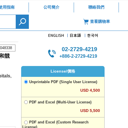
使用指南
公司簡介
聯絡我們
查看購物車
048338
02-2729-4219
和競
+886-2-2729-4219
License/價格
itals,
Unprintable PDF (Single User License)
USD 4,500
PDF and Excel (Multi-User License)
USD 5,500
PDF and Excel (Custom Research
License)