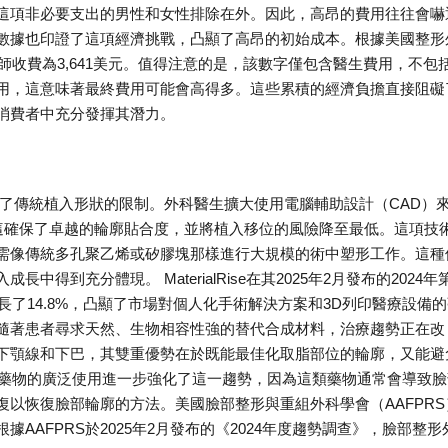
這項非必要支出的男性和女性排除在外。因此，高昂的費用往往會嚇
數據也印證了這項經濟挑戰，凸顯了高昂的初始成本。根據美國整形
師收費為3,641美元。值得注意的是，該數字僅包含醫生費用，不包
用，這意味著最終費用可能會高得多。這些累積的經濟負擔直接阻礙
消費者中充分發揮其潛力。
了傳統植入形狀的限制。外科醫生擴大使用電腦輔助設計（CAD）
。這確保了卓越的輪廓貼合度，並將植入移位的風險降至最低。這項技
需像傳統多孔聚乙烯或矽膠塊那樣進行大規模的術中塑形工作。這種
到充分體現。 MaterialRise在其2025年2月發布的2024年
長了14.8%，凸顯了市場對個人化手術解決方案和3D列印醫療設備
隨著患者尋求天然、生物相容性強的替代合成材料，治療趨勢正在改
下顎線和下巴，其雙重優勢在於既能最佳化取脂部位的輪廓，又能避
減重藥物的廣泛使用進一步強化了這一趨勢，因為這類藥物通常會導致臉
以恢復臉部輪廓的方法。美國臉部整形與重組外科學會（AAFPRS
AAFPRS於2025年2月發布的《2024年度趨勢調查》，臉部整形