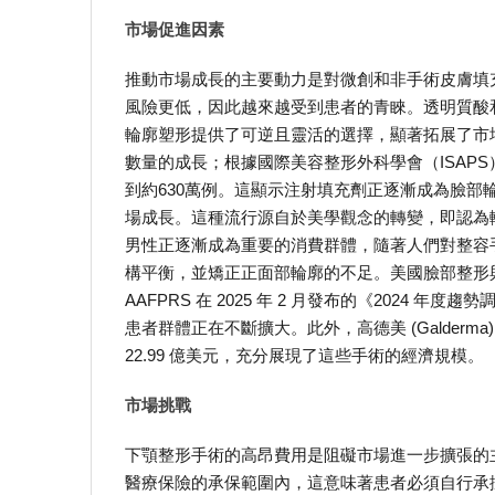
市場促進因素
推動市場成長的主要動力是對微創和非手術皮膚填
風險更低，因此越來越受到患者的青睞。透明質酸
輪廓塑形提供了可逆且靈活的選擇，顯著拓展了市
數量的成長；根據國際美容整形外科學會（ISAPS
到約630萬例。這顯示注射填充劑正逐漸成為臉
場成長。這種流行源自於美學觀念的轉變，即認為
男性正逐漸成為重要的消費群體，隨著人們對整容
構平衡，並矯正正面部輪廓的不足。美國臉部整形與重
AAFPRS 在 2025 年 2 月發布的《2024
患者群體正在不斷擴大。此外，高德美 (Galderma
22.99 億美元，充分展現了這些手術的經濟規模。
市場挑戰
下顎整形手術的高昂費用是阻礙市場進一步擴張的
醫療保險的承保範圍內，這意味著患者必須自行承