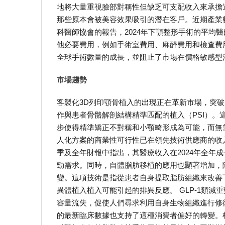
地將大量重視臉部對稱性但缺乏可支配收入來承擔
那些原本會被美容效果吸引的潛在客戶。近期產業
科醫師協會的報告，2024年下顎整形手術的平均醫
他必要費用，例如手術室費用、麻醉費用和檢查費
全球手術數量的成長，並阻止了市場在價格敏感型
市場趨勢
客製化3D列印顎骨植入的出現正在革新市場，突破
作與患者骨骼解剖結構精準匹配的植入（PSI）
步使得精準矯正不對稱和小顎畸形成為可能，而無
人化方案的商業性可行性已在領先技術供應商的收入成長中得
季及全年財報中指出，其醫療收入在2024年全年成
勁需求。同時，自體脂肪移植的應用也顯著增加，
變。這項技術是指從患者自身提取脂肪組織來改善
異體植入植入可能引起的排異反應。 GLP-1類
容量流失，促使人們尋求利用自身生物組織進行修復
的最新臨床數據也支持了這種消費者偏好的轉變。根據