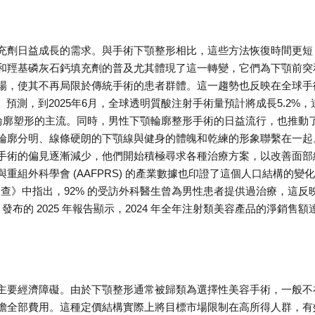
充劑日益成長的需求。與手術下顎整形相比，這些方法恢復時間更短
和羥基磷灰石鈣填充劑的普及尤其體現了這一轉變，它們為下顎前突
場，使其不再局限於傳統手術的患者群體。這一趨勢也反映在全球手
）預測，到2025年6月，全球透明質酸注射手術量預計將成長5.2%，
部輪廓塑形的主流。同時，男性下顎輪廓整形手術的日益流行，也推動
輪廓分明、線條硬朗的下顎線與健身的體魄和乾練的形象聯繫在一起
手術的偏見逐漸減少，他們開始積極尋求各種治療方案，以改善面部
組外科學會 (AAFPRS) 的產業數據也印證了這個人口結構的變
 年度趨勢調查》中指出，92% 的受訪外科醫生曾為男性患者提供過治療，這反
) 發布的 2025 年報告顯示，2024 年全年注射類美容產品的淨銷售額
主要經濟障礙。由於下顎整形通常被歸類為選擇性美容手術，一般不
擔全部費用。這種定價結構實際上將目標市場限制在高所得人群，有