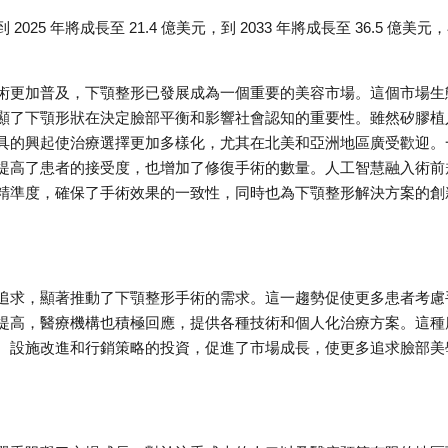
025 年將成長至 21.4 億美元，到 2033 年將成長至 36.5 億美元
術更加普及，下顎整形已發展成為一個重要的美容市場。這個市場生
顯了下顎形狀在決定臉部平衡和影響社會認知的重要性。雖然矽膠植
具的興起使治療選擇更加多樣化，尤其在北美和亞洲地區廣受歡迎。
提高了患者的接受度，也增加了修復手術的數量。人工智慧融入術前
精準度，確保了手術效果的一致性，同時也為下顎整形解決方案的創
追求，顯著推動了下顎整形手術的需求。這一趨勢促使更多患者考慮
提高，醫療機構也積極回應，提供各種技術和個人化治療方案。這種
、設施改進和行銷策略的投資，促進了市場成長，使更多追求臉部美