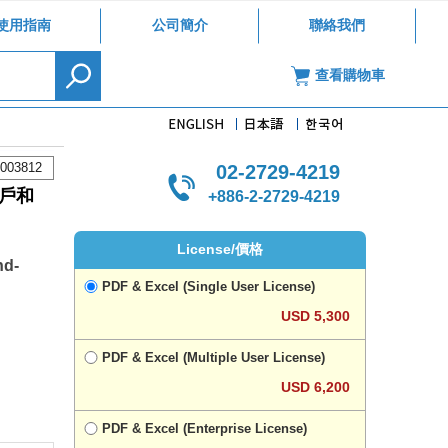
使用指南
公司簡介
聯絡我們
查看購物車
003812
02-2729-4219
戶和
+886-2-2729-4219
License/價格
nd-
PDF & Excel (Single User License)
USD 5,300
PDF & Excel (Multiple User License)
USD 6,200
PDF & Excel (Enterprise License)