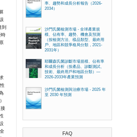
率、趨勢和成長分析報告（2026-
2034）
算
該
達到
沙門氏菌檢測市場 - 全球產業規
擾時
模、佔有率、趨勢、機會及預測
（按檢測方法、樣品類型、最終用
原
戶、地區和競爭格局分類，2021-
2031年）
耶爾森氏菌診斷市場規模、佔有率
和成長分析（按產品、診斷測試、
技術、最終用戶和地區分類）—
求
2026-2033年產業預測
損性
沙門氏菌檢測與治療市場 - 2025 年
為
至 2030 年預測
）
直接
性
設
全
FAQ