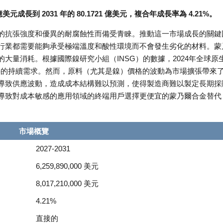
億美元成長到 2031 年的 80.1721 億美元，複合年成長率為 4.21%。
的抗張強度和優異的耐腐蝕性而備受青睞。推動這一市場成長的關鍵
行業都需要能夠承受極端溫度和酸性環境而不會發生劣化的材料。蒙
大量消耗。根據國際鎳研究小組（INSG）的數據，2024年全球原
原料的持續需求。然而，原料（尤其是鎳）價格的波動為市場擴張帶來
導致供應波動，造成成本結構難以預測，使得製造商難以製定長期採
導致對成本敏感的應用領域的終端用戶選擇更便宜的蒙乃爾合金替代
市場概覽
2027-2031
6,259,890,000 美元
8,017,210,000 美元
4.21%
直接的