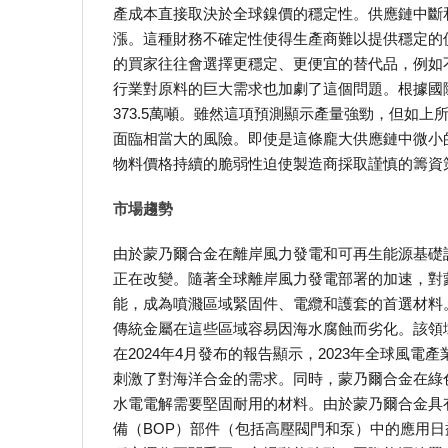
產成本直接取決於全球鎳價的穩定性。供應鏈中斷
漲。這種財務不確定性使得生產商難以提供穩定的
的買家往往會選擇更穩定、更便宜的替代品，例如
行業對原料的巨大需求也加劇了這個問題。根據國際
373.5萬噸。雖然這項預測顯示產量強勁，但如
面臨相當大的風險。即使是這條龐大供應鏈中微小
物料價格持續的脆弱性迫使製造商採取謹慎的籌資
市場趨勢
由於蒙乃爾合金在離岸風力發電和可再生能源基礎
正在改變。隨著全球離岸風力發電部署的加速，對蒙
能，成為噴濺區域緊固件、電纜和護套的首選材料
傳統金屬在這些區域容易因海水腐蝕而劣化。該領
在2024年4月發布的報告顯示，2023年全球風電
刺激了對海洋合金的需求。同時，蒙乃爾合金在綠
水電電解需要堅固耐用的材料。由於蒙乃爾合金具
備（BOP）部件（包括高壓閥門和泵）中的應用