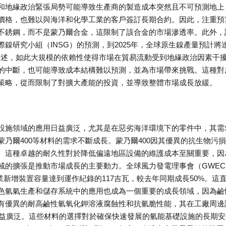
和地緣政治緊張局勢可能導致生產商的製造成本突然且不可預測地上
價格，也難以與海洋和化學工業的客戶簽訂長期合約。因此，注重預
不銹鋼，而不是蒙乃爾合金，這限制了該合金的市場滲透率。此外，
鎳研究小組（INSG）的預測，到2025年，全球原生鎳產量預計將
上所述，如此大規模的依賴性使得市場在貿易流動受到地緣政治因素干
的中斷，也可能導致成本結構難以預測，並為市場帶來挑戰。這種對
策略，從而限制了對擴大產能的投資，並導致整體市場成長放緩。
設施領域的應用日益廣泛，尤其是在惡劣海洋環境下的零件中，其需
乃爾400等材料的需求不斷成長。蒙乃爾400因其優異的抗生物污
。這種卓越的耐久性對於降低偏遠地區設備的維護成本至關重要，因
域的擴張是推動市場成長的主要動力。全球風力發電理事會（GWEC
產業新增裝置容量達到運作紀錄的117吉瓦，較去年同期成長50%。這
色氫氣生產和儲存系統中的應用也成為一個重要的成長領域，因為鹼
有優異的耐高鹼性氫氧化鉀溶液腐蝕性和抗氫脆性能，其在工廠周邊
日益廣泛。這些材料的選擇對於確保快速發展的氫能基礎設施的長期安