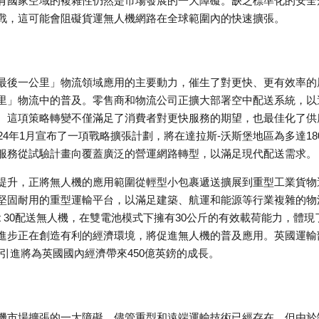
有國家空域的複雜性仍然是市場發展的一大障礙。缺乏標準化的安全
戰，這可能會阻礙貨運無人機網路在全球範圍內的快速擴張。
最後一公里」物流領域應用的主要動力，催生了對更快、更有效率的
里」物流中的普及。零售商和物流公司正擴大部署空中配送系統，以
。這項策略轉變不僅滿足了消費者對更快服務的期望，也最佳化了供
4年1月宣布了一項戰略擴張計劃，將在達拉斯-沃斯堡地區為多達18
服務從試驗計畫向覆蓋廣泛的營運網路轉型，以滿足現代配送需求。
提升，正將無人機的應用範圍從輕型小包裹遞送擴展到重型工業貨物
堅固耐用的重型運輸平台，以滿足建築、航運和能源等行業複雜的物
Cart 30配送無人機，在雙電池模式下擁有30公斤的有效載荷能力，體現
進步正在創造有利的經濟環境，將促進無人機的普及應用。英國運輸
的引進將為英國國內經濟帶來450億英鎊的成長。
機市場擴張的一大障礙。儘管重型和遠端運輸技術已經存在，但由於