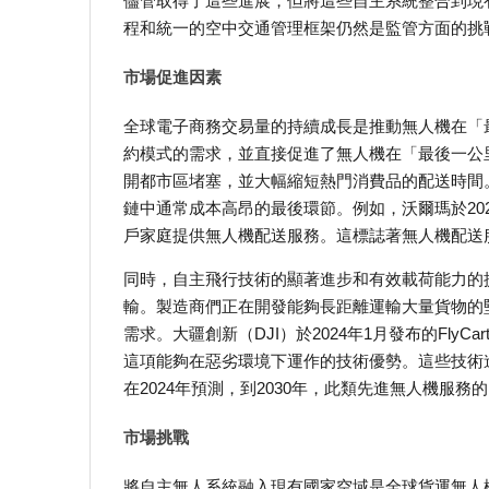
儘管取得了這些進展，但將這些自主系統整合到現
程和統一的空中交通管理框架仍然是監管方面的挑
市場促進因素
全球電子商務交易量的持續成長是推動無人機在「
約模式的需求，並直接促進了無人機在「最後一公
開都市區堵塞，並大幅縮短熱門消費品的配送時間
鏈中通常成本高昂的最後環節。例如，沃爾瑪於202
戶家庭提供無人機配送服務。這標誌著無人機配送
同時，自主飛行技術的顯著進步和有效載荷能力的
輸。製造商們正在開發能夠長距離運輸大量貨物的
需求。大疆創新（DJI）於2024年1月發布的Fly
這項能夠在惡劣環境下運作的技術優勢。這些技術
在2024年預測，到2030年，此類先進無人機服務
市場挑戰
將自主無人系統融入現有國家空域是全球貨運無人