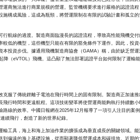
營運商無法進行商業規模的營運。監管機構要求進行嚴格的認證流程
設施構成風險，這成為瓶頸，將營運限制在有限的試驗計畫和孤立的
可行航線的過渡。製造商面臨漫長的認證流程，導致高性能飛機交付
率較低的機型，這些機型只能在有限的豁免條件下運作。因此，投資
資本投資步伐。據通用飛機製造商協會（GAMA）稱，由於缺乏營運
直起降（eVTOL）飛機。這凸顯了無法部署認證平台如何限制了運輸
效克服了傳統鋰離子電池在飛行時間上的固有限制。製造商正加速推
長飛行時間和更遠航程。這項技術變革將使營運商能夠執行持續數小
路線的效率。中國日報網在2025年12月報導了一項引人注目的案
里的連續飛行，創造了新的世界紀錄。
運輸工具，海上和海上加油作業的擴張成為垂直成長的關鍵領域。能
送到偏遠的海上基礎設施，從而顯著降低營運成本和碳排放。近期的