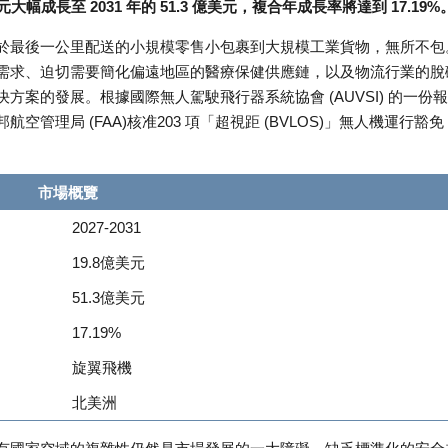
元大幅成長至 2031 年的 51.3 億美元，複合年成長率將達到 17.19%
於最後一公里配送的小規模零售小包裹到大規模工業貨物，無所不包
需求、迫切需要簡化偏遠地區的醫療保健供應鏈，以及物流行業的脫
案的發展。根據國際無人駕駛飛行器系統協會 (AUVSI) 的一份
理局 (FAA)核准203 項「超視距 (BVLOS)」無人機運行豁免
市場概覽
2027-2031
19.8億美元
51.3億美元
17.19%
旋翼飛機
北美洲