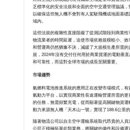
乏標準化的安全法規和全面的空中交通管理協議，
以確保這些無人機不會對有人駕駛飛機或地面基礎
域內。
這些法規的複雜性直接阻礙了從測試階段到商業性
物流業者的時間延遲，迫使市場依賴規模較小、效
和營運商仍然猶豫不決，減緩了大規模生產所需的
規，2024年沒有交付任何用於商業貨運的電動垂
和可靠性，而這對全球市場的成長至關重要。
市場趨勢
氫燃料電池推進系統的應用正在改變市場模式，有
氫動力平台，以實現商業性長途運輸營運所需的更
的任務，無需頻繁充電，從而顯著提高關鍵物資運輸
動力來源無人機「天木山一號」實現了188.6公
隨著物流公司以自主空中運輸系統取代昂貴的人員
公司正積極拓展此類業務，將關鍵的備件和設備運