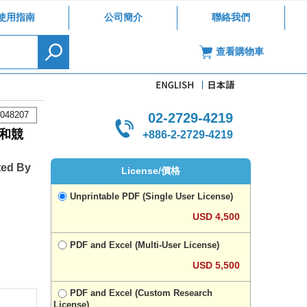
使用指南
公司簡介
聯絡我們
查看購物車
048207
02-2729-4219
和競
+886-2-2729-4219
ted By
License/價格
Unprintable PDF (Single User License)
USD 4,500
PDF and Excel (Multi-User License)
USD 5,500
PDF and Excel (Custom Research
License)