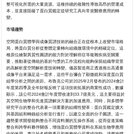
整可視化所需的大量資源。這種持續的複雜性導致高昂的營運成
本，並直接阻礙了蛋白質鑑定從研究工具向常規醫療應用的轉
變。
市場趨勢
空間蛋白質體學與成像質譜技術的融合正在從根本上改變市場格
局，將蛋白質分析從整體定量轉向組織微環境中的精確定位。這
種原位繪製異質性圖譜的能力對於理解癌症等複雜疾病至關重
要，推動著從傳統的基於勻漿的工作流程向能夠保留組織學背景
的高解析度空間解析度技術轉變。儀器製造商正透過推出高通量
成像平台來滿足這一需求，這些平台彌合了顯微鏡和深度蛋白質
組學分析之間的差距。布魯克公司於2025年2月發布的2024會計
年度第四季及全年財報反映了這項技術拓展的商業性成功，數據
顯示，該公司2024會計年度營收達到33.7億美元，這主要得益於
其空間生物學和先進質譜解決方案的加速應用。同時，與多體學
研究平台的整合代表著一項重要的結構性變革：蛋白質鑑定擴大
與基因組和轉錄組分析並行進行，以建立全面的分子圖譜。這一
趨勢要求開發能夠整合不同資料層的互操作系統，從而促進策略
整合和跨學科夥伴關係，增強蛋白質體學資料在系統生物學應用
中的效用。專注於多模態產品和服務的公司業績強勁，清楚地體