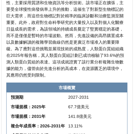
性，主要採用質譜和生物資訊等分析技術。該市場正在擴張，主
要受全球慢性病發病率上升的推動，這催生了對新型生物標記的
巨大需求，而這些生物標記對於精準的臨床診斷和治療監測至關
重要。此外，政府對生命科學研究的大量投入以及對個人化醫療
日益成長的需求，為該領域的持續成長奠定了堅實穩定的基礎，
而不是僅僅是暫時的市場波動。然而，先進設備的高昂購置成本
以及數據解讀的複雜學習曲線仍然是更廣泛市場准入的重要障
礙。為了應對這些挑戰並展現技術的成熟度，人類蛋白質組組織
在2025年報告稱，其人類蛋白質組計劃已成功檢驗了93.6%的預
測人類蛋白質組的表達。這項成就證實了該行業分析複雜生物數
據的能力，儘管由於先進分析的高成本，在資源匱乏的環境中，
其應用仍然受到限制。
市場概覽
預測期
2027-2031
市場規模：2025年
67.7億美元
市場規模：2031年
141.8億美元
複合年成長率：2026-2031年
13.11%