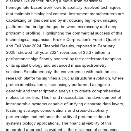
diseases like cancer, driving a move from traditional
homogenate-based workflows to spatially resolved techniques
that maintain histological context. Instrument manufacturers are
capitalizing on this demand by introducing high-plex imaging
platforms that bridge the gap between microscopy and deep
proteomic profiling. Highlighting the commercial success of this
technological expansion, Bruker Corporation's Fourth Quarter
and Full Year 2024 Financial Results, reported in February
2025, showed full-year 2024 revenues of $3.37 billion, a
performance significantly boosted by the accelerated adoption
of its spatial biology and advanced mass spectrometry
solutions.Simultaneously, the convergence with multi-omics
research platforms signifies a crucial structural evolution, where
protein identification is increasingly performed alongside
genomic and transcriptomic analysis to create comprehensive
molecular profiles. This trend necessitates the development of
interoperable systems capable of unifying disparate data layers,
fostering strategic consolidations and cross-disciplinary
partnerships that enhance the utility of proteomic data in
systems biology applications. The financial viability of this
integrated approach is evident in the resilience of companies