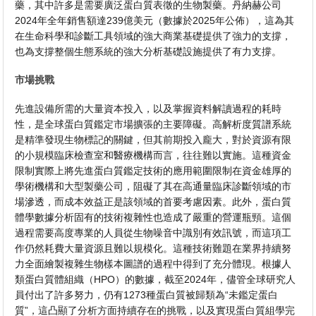
藥，其中許多是需要廣泛蛋白質表徵的生物製藥。丹納赫公司
2024年全年銷售額達239億美元（數據於2025年公佈），這為其
在生命科學和診斷工具領域的強大商業基礎提供了強力的支撐，
也為支撐整個生態系統的強大分析基礎設施提供了有力支撐。
市場挑戰
先進設備所需的大量資本投入，以及掌握資料解讀過程的耗時
性，是全球蛋白質鑑定市場擴張的主要障礙。高解析度質譜系統
是精準發現生物標記的關鍵，但其前期投入龐大，對於資源有限
的小規模臨床檢查室和醫療機構而言，往往難以實施。這種資金
限制實際上將先進蛋白質鑑定技術的應用範圍限制在資金雄厚的
學術機構和大型製藥公司，阻礙了其在高通量臨床診斷領域的市
場滲透，而成本效益正是該領域的首要考慮因素。此外，蛋白質
體學數據分析固有的技術複雜性也造成了嚴重的營運瓶頸。這個
過程需要高度專業的人員從生物噪音中識別有效訊號，而這項工
作仍然耗費大量資源且難以規模化。這種技術難題在業界持續努
力全面繪製複雜生物樣本圖譜的過程中得到了充分體現。根據人
類蛋白質體組織（HPO）的數據，截至2024年，儘管全球研究人
員付出了許多努力，仍有1273種蛋白質被歸類為“未鑑定蛋白
質”，這凸顯了分析方面持續存在的挑戰，以及實現蛋白質組學完