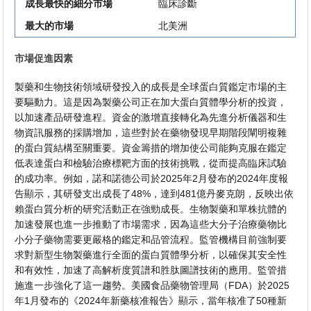
成長最快的細分市場
臨床診斷
最大的市場
北美洲
市場促進因素
製藥和生物技術領域研發投入的成長是全球蛋白質鑑定市場的主
要驅動力。這是因為製藥公司正在加大蛋白質體學分析的投資，
以加速產品研發進程。資金的激增直接轉​​化為先進分析儀器和生
物資訊服務的採購增加，這些對於在藥物發現早期階段闡明複雜
的蛋白質結構至關重要。資金籌措的增加使公司能夠克服在鑑定
低表達蛋白和檢驗治療標靶方面的技術挑戰，從而提高臨床試驗
的成功率。例如，諾和諾德公司於2025年2月發布的2024年度報
告顯示，其研發支出成長了48%，達到481億丹麥克朗，反映出依
賴蛋白質分析的研究活動正在強勁成長。生物製藥和單株抗體的
加速發展也進一步推動了市場需求，因為這些大分子治療藥物比
小分子藥物需要更嚴格的鑑定和品管流程。監管機構目前強制要
求對新型生物製藥進行全面的蛋白質體學分析，以確保其安全性
和有效性，加速了高解析度質譜和胜肽圖譜技術的應用。監管措
施進一步強化了這一趨勢。美國食品藥物管理局（FDA）於2025
年1月發布的《2024年新藥核准報告》顯示，當年核准了50種新