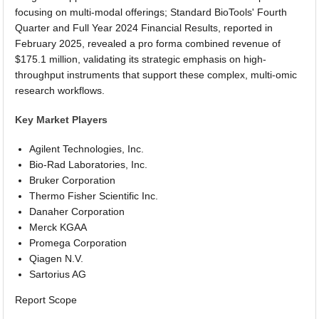
focusing on multi-modal offerings; Standard BioTools' Fourth
Quarter and Full Year 2024 Financial Results, reported in
February 2025, revealed a pro forma combined revenue of
$175.1 million, validating its strategic emphasis on high-
throughput instruments that support these complex, multi-omic
research workflows.
Key Market Players
Agilent Technologies, Inc.
Bio-Rad Laboratories, Inc.
Bruker Corporation
Thermo Fisher Scientific Inc.
Danaher Corporation
Merck KGAA
Promega Corporation
Qiagen N.V.
Sartorius AG
Report Scope