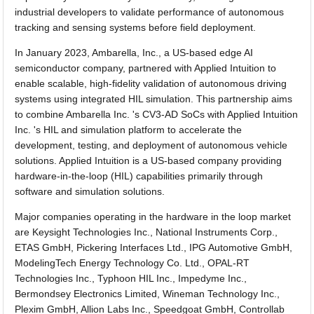
industrial developers to validate performance of autonomous
tracking and sensing systems before field deployment.
In January 2023, Ambarella, Inc., a US-based edge AI
semiconductor company, partnered with Applied Intuition to
enable scalable, high-fidelity validation of autonomous driving
systems using integrated HIL simulation. This partnership aims
to combine Ambarella Inc. 's CV3-AD SoCs with Applied Intuition
Inc. 's HIL and simulation platform to accelerate the
development, testing, and deployment of autonomous vehicle
solutions. Applied Intuition is a US-based company providing
hardware-in-the-loop (HIL) capabilities primarily through
software and simulation solutions.
Major companies operating in the hardware in the loop market
are Keysight Technologies Inc., National Instruments Corp.,
ETAS GmbH, Pickering Interfaces Ltd., IPG Automotive GmbH,
ModelingTech Energy Technology Co. Ltd., OPAL-RT
Technologies Inc., Typhoon HIL Inc., Impedyme Inc.,
Bermondsey Electronics Limited, Wineman Technology Inc.,
Plexim GmbH, Allion Labs Inc., Speedgoat GmbH, Controllab