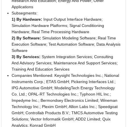
Research And Education; Energy And Power; Other
Applications
Subsegments:
1) By Hardware:
Input Output Interface Hardware;
Simulation Hardware Platforms; Signal Conditioning
Hardware; Real Time Processing Hardware
2) By Software:
Simulation Modeling Software; Real Time
Execution Software; Test Automation Software; Data Analysis
Software
3) By Services:
System Integration Services; Consulting
And Advisory Services; Maintenance And Support Services;
Training And Education Services
Companies Mentioned: Keysight Technologies Inc.; National
Instruments Corp.; ETAS GmbH; Pickering Interfaces Ltd.;
IPG Automotive GmbH; ModelingTech Energy Technology
Co. Ltd.; OPAL-RT Technologies Inc.; Typhoon HIL Inc.;
Impedyme Inc.; Bermondsey Electronics Limited; Wineman
Technology Inc.; Plexim GmbH; Allion Labs Inc.; Speedgoat
GmbH; Controllab Products B.V.; TMCS Automotive Testing
Solutions; Vector Informatik GmbH; ADD2 Limited; Quix
Analytics; Konrad GmbH