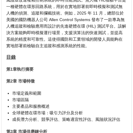
風險並改進複雜控制系統的即時性能測試。無人機 HIL檢驗平台是
一種硬體在環形回路系統，用於在實地部署前即時模擬和測試無
人機的偵測、追蹤和攔截技術。例如，2025 年 11 月，總部位於
美國的國防機器人公司 Allen Control Systems 發布了一款專為無
人機追蹤和檢驗應用而設計的先進硬體在環 (HIL) 測試平台。該解
決方案能夠即時模擬運行場景，支援演算法的快速測試，並提高
系統的精度和可靠性。這使得國防和工業領域的開發人員能夠在
實地部署前檢驗自主追蹤和感測系統的性能。
目錄
第1章執行摘要
第2章 市場特徵
市場定義和範圍
市場區隔
主要產品和服務概述
全球硬體在環市場：吸引力評分及分析
成長潛力分析、競爭評估、策略適宜性評估、風險狀況評估
第3章 市場供應鏈分析