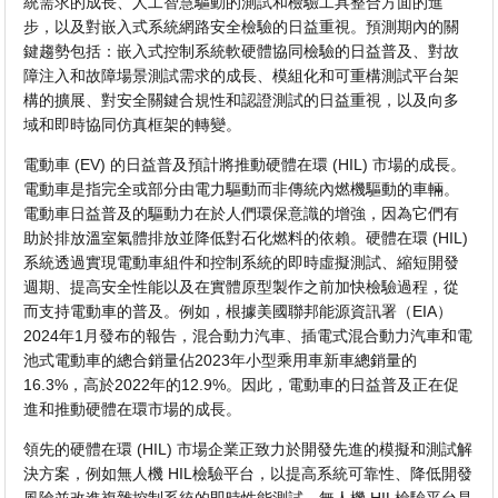
統需求的成長、人工智慧驅動的測試和檢驗工具整合方面的進
步，以及對嵌入式系統網路安全檢驗的日益重視。預測期內的關
鍵趨勢包括：嵌入式控制系統軟硬體協同檢驗的日益普及、對故
障注入和故障場景測試需求的成長、模組化和可重構測試平台架
構的擴展、對安全關鍵合規性和認證測試的日益重視，以及向多
域和即時協同仿真框架的轉變。
電動車 (EV) 的日益普及預計將推動硬體在環 (HIL) 市場的成長。
電動車是指完全或部分由電力驅動而非傳統內燃機驅動的車輛。
電動車日益普及的驅動力在於人們環保意識的增強，因為它們有
助於排放溫室氣體排放並降低對石化燃料的依賴。硬體在環 (HIL)
系統透過實現電動車組件和控制系統的即時虛擬測試、縮短開發
週期、提高安全性能以及在實體原型製作之前加快檢驗過程，從
而支持電動車的普及。例如，根據美國聯邦能源資訊署（EIA）
2024年1月發布的報告，混合動力汽車、插電式混合動力汽車和電
池式電動車的總合銷量佔2023年小型乘用車新車總銷量的
16.3%，高於2022年的12.9%。因此，電動車的日益普及正在促
進和推動硬體在環市場的成長。
領先的硬體在環 (HIL) 市場企業正致力於開發先進的模擬和測試解
決方案，例如無人機 HIL檢驗平台，以提高系統可靠性、降低開發