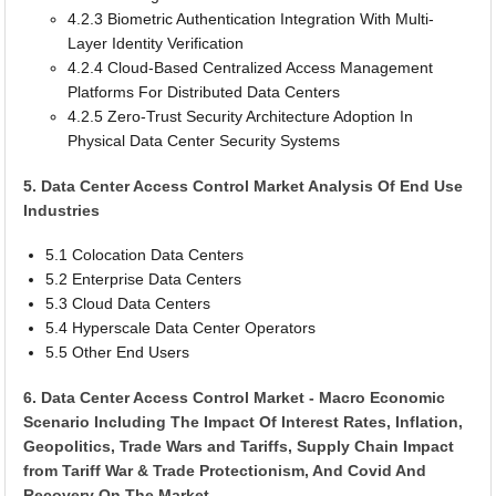
4.2.3 Biometric Authentication Integration With Multi-
Layer Identity Verification
4.2.4 Cloud-Based Centralized Access Management
Platforms For Distributed Data Centers
4.2.5 Zero-Trust Security Architecture Adoption In
Physical Data Center Security Systems
5. Data Center Access Control Market Analysis Of End Use
Industries
5.1 Colocation Data Centers
5.2 Enterprise Data Centers
5.3 Cloud Data Centers
5.4 Hyperscale Data Center Operators
5.5 Other End Users
6. Data Center Access Control Market - Macro Economic
Scenario Including The Impact Of Interest Rates, Inflation,
Geopolitics, Trade Wars and Tariffs, Supply Chain Impact
from Tariff War & Trade Protectionism, And Covid And
Recovery On The Market