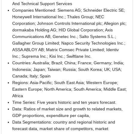
And Technical Support Services
Companies Mentioned: Siemens AG; Schneider Electric SE;
Honeywell International Inc.; Thales Group; NEC
Corporation; Johnson Controls International plc; Allegion plc;
dormakaba Holding AG; HID Global Corporation; Axis
Communications AB; Genetec Inc.; Salto Systems S.L.;
Gallagher Group Limited; Napco Security Technologies Inc.;
ASSA ABLOY AB; Matrix Comsec Private Limited; Identiv
Inc.; Suprema Inc.; Kisi Inc.; Swiftlane Inc.
Countries: Australia; Brazil; China; France; Germany; India;
Indonesia; Japan; Taiwan; Russia; South Korea; UK; USA;
Canada; Italy; Spain
Regions: Asia-Pacific; South East Asia; Western Europe;
Eastern Europe; North America; South America; Middle East;
Africa
Time Series: Five years historic and ten years forecast.
Data: Ratios of market size and growth to related markets,
GDP proportions, expenditure per capita,
Data Segmentations: country and regional historic and
forecast data, market share of competitors, market