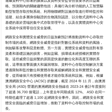
邊緣資料中心部署的擴展以及資料安全監管合規要求的日益嚴
格。預測期內的關鍵趨勢包括：具備行為分析功能的人工智慧驅
動型智慧存取控制系統、利用物聯網對設施存取進行即時監控和
追蹤、結合多層身份驗證的生物識別認證、以分散式資料中心為
基礎的基於雲端的集中式存取管理平台，以及在實體資料中心安
全系統中採用零信任安全架構。
網路安全和實體安全威脅的日益加劇預計將推動資料中心存取控
制市場的成長。網路安全威脅是指針對數位系統和資料的風險，
例如駭客攻擊和惡意軟體。另一方面，實體安全威脅包括對有形
資產和基礎設施的損害，例如盜竊、損壞或未經授權的實體存
取。這些威脅日益頻繁的原因是快速的數位化和高度互聯的系
統，這導致攻擊面擴大和漏洞增加。資料中心存取控制解決方案
透過限制和監控數位和實體存取來緩解網路安全和實體安全威
脅，從而確保只有授權使用者才能存取系統和設施。例如，根據
澳洲網路安全中心 (ACSC) 的數據，截至 2024 年 11 月，由澳洲
安全局 (ASD) 營運的澳洲網路安全熱線在 2023-24 會計年度接到
了超過 36,700 個電話，上年度去年同期成長 12%。 ASD 在同一
時期也處理了超過 1,100 起網路安全事件。因此，網路安全和實
體安全面臨的威脅日益增加，推動了資料中心存取控制市場的成
長。