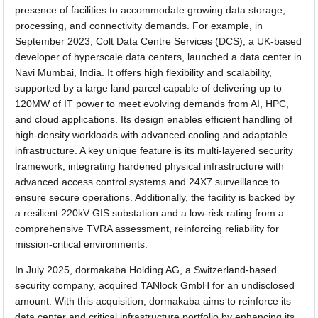
presence of facilities to accommodate growing data storage,
processing, and connectivity demands. For example, in
September 2023, Colt Data Centre Services (DCS), a UK-based
developer of hyperscale data centers, launched a data center in
Navi Mumbai, India. It offers high flexibility and scalability,
supported by a large land parcel capable of delivering up to
120MW of IT power to meet evolving demands from AI, HPC,
and cloud applications. Its design enables efficient handling of
high-density workloads with advanced cooling and adaptable
infrastructure. A key unique feature is its multi-layered security
framework, integrating hardened physical infrastructure with
advanced access control systems and 24X7 surveillance to
ensure secure operations. Additionally, the facility is backed by
a resilient 220kV GIS substation and a low-risk rating from a
comprehensive TVRA assessment, reinforcing reliability for
mission-critical environments.
In July 2025, dormakaba Holding AG, a Switzerland-based
security company, acquired TANlock GmbH for an undisclosed
amount. With this acquisition, dormakaba aims to reinforce its
data center and critical infrastructure portfolio by enhancing its