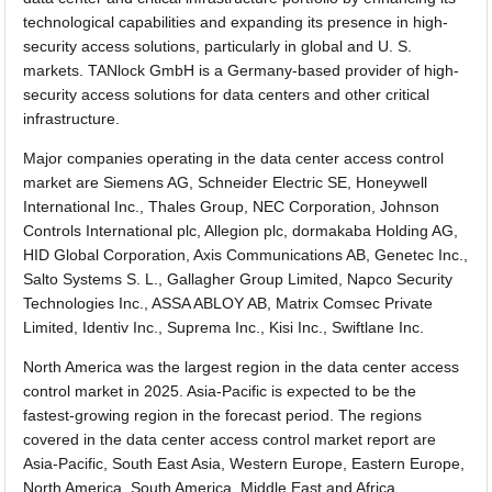
technological capabilities and expanding its presence in high-
security access solutions, particularly in global and U. S.
markets. TANlock GmbH is a Germany-based provider of high-
security access solutions for data centers and other critical
infrastructure.
Major companies operating in the data center access control
market are Siemens AG, Schneider Electric SE, Honeywell
International Inc., Thales Group, NEC Corporation, Johnson
Controls International plc, Allegion plc, dormakaba Holding AG,
HID Global Corporation, Axis Communications AB, Genetec Inc.,
Salto Systems S. L., Gallagher Group Limited, Napco Security
Technologies Inc., ASSA ABLOY AB, Matrix Comsec Private
Limited, Identiv Inc., Suprema Inc., Kisi Inc., Swiftlane Inc.
North America was the largest region in the data center access
control market in 2025. Asia-Pacific is expected to be the
fastest-growing region in the forecast period. The regions
covered in the data center access control market report are
Asia-Pacific, South East Asia, Western Europe, Eastern Europe,
North America, South America, Middle East and Africa.