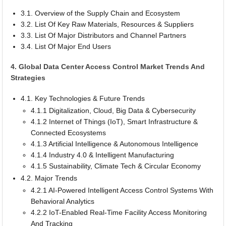
3.1. Overview of the Supply Chain and Ecosystem
3.2. List Of Key Raw Materials, Resources & Suppliers
3.3. List Of Major Distributors and Channel Partners
3.4. List Of Major End Users
4. Global Data Center Access Control Market Trends And
Strategies
4.1. Key Technologies & Future Trends
4.1.1 Digitalization, Cloud, Big Data & Cybersecurity
4.1.2 Internet of Things (IoT), Smart Infrastructure &
Connected Ecosystems
4.1.3 Artificial Intelligence & Autonomous Intelligence
4.1.4 Industry 4.0 & Intelligent Manufacturing
4.1.5 Sustainability, Climate Tech & Circular Economy
4.2. Major Trends
4.2.1 AI-Powered Intelligent Access Control Systems With
Behavioral Analytics
4.2.2 IoT-Enabled Real-Time Facility Access Monitoring
And Tracking