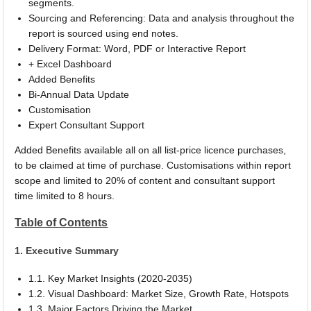
segments.
Sourcing and Referencing: Data and analysis throughout the
report is sourced using end notes.
Delivery Format: Word, PDF or Interactive Report
+ Excel Dashboard
Added Benefits
Bi-Annual Data Update
Customisation
Expert Consultant Support
Added Benefits available all on all list-price licence purchases,
to be claimed at time of purchase. Customisations within report
scope and limited to 20% of content and consultant support
time limited to 8 hours.
Table of Contents
1. Executive Summary
1.1. Key Market Insights (2020-2035)
1.2. Visual Dashboard: Market Size, Growth Rate, Hotspots
1.3. Major Factors Driving the Market