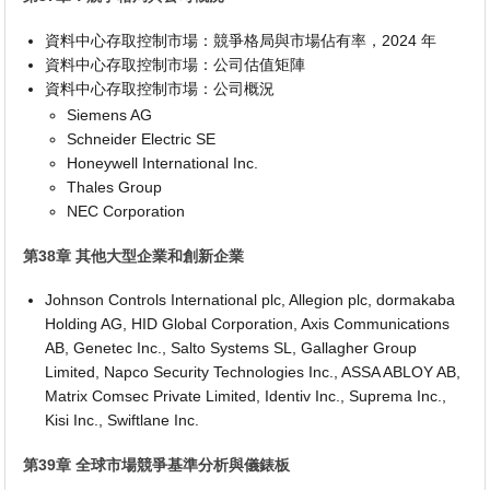
資料中心存取控制市場：競爭格局與市場佔有率，2024 年
資料中心存取控制市場：公司估值矩陣
資料中心存取控制市場：公司概況
Siemens AG
Schneider Electric SE
Honeywell International Inc.
Thales Group
NEC Corporation
第38章 其他大型企業和創新企業
Johnson Controls International plc, Allegion plc, dormakaba
Holding AG, HID Global Corporation, Axis Communications
AB, Genetec Inc., Salto Systems SL, Gallagher Group
Limited, Napco Security Technologies Inc., ASSA ABLOY AB,
Matrix Comsec Private Limited, Identiv Inc., Suprema Inc.,
Kisi Inc., Swiftlane Inc.
第39章 全球市場競爭基準分析與儀錶板