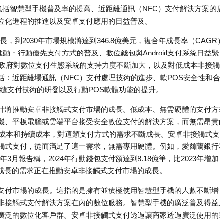
素包括智慧型手機普及率的提高、近距離通訊（NFC）支付解決方案的
位化進程的推進以及安卓支付應用的日益普及。
長，到2030年市場規模將達到346.8億美元，複合年成長率（CAGR
推動：行動優先支付方式的普及、數位錢包與Android支付系統日益緊
、政府對數位支付生態系統的支持力度不斷加大，以及對低成本非接觸
：近距離場通訊（NFC）支付處理技術的進步、軟POS安全性和
、無縫支付技術的研發以及行動POS軟體功能的提升。
計將推動安卓非接觸式支付市場的成長。低成本、無需硬體的支付方
、平板電腦或雲端平台接受安全數位支付的解決​​方案，而無需昂貴
始成本和持續成本，對這類支付方式的需求不斷成長。安卓非接觸式支
觸式支付，從而滿足了這一需求，無需專用硬體。例如，愛爾蘭銀行
年3月報告稱，2024年行動錢包支付額達到8.18億筆，比2023年增加
益成長的需求正在推動安卓非接觸式支付市場的成長。
支付市場的成長。這指的是擁有並積極使用智慧型手機的人數不斷增
非接觸式支付解決方案在內的數位服務。智慧型手機的廣泛普及得益
廣泛的數位化客戶群。安卓非接觸式支付透過讓商家透過廣泛使用的