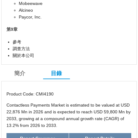
Mobeewave
Alcineo
Paycor, Inc.
第9章
參考
調查方法
關於本公司
簡介
目錄
Product Code: CMI4190
Contactless Payments Market is estimated to be valued at USD
22,876 Mn in 2026 and is expected to reach USD 59,800 Mn by
2033, growing at a compound annual growth rate (CAGR) of
13.2% from 2026 to 2033.