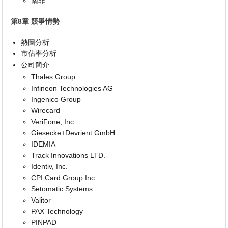
南非
第8章 競爭情勢
熱圖分析
市佔率分析
公司簡介
Thales Group
Infineon Technologies AG
Ingenico Group
Wirecard
VeriFone, Inc.
Giesecke+Devrient GmbH
IDEMIA
Track Innovations LTD.
Identiv, Inc.
CPI Card Group Inc.
Setomatic Systems
Valitor
PAX Technology
PINPAD