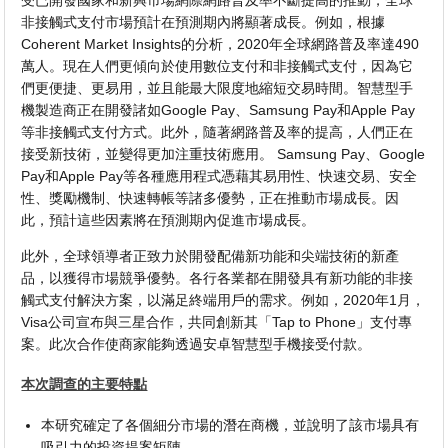
非接觸式支付市場預計在預測期內將顯著成長。例如，根據
Coherent Market Insights的分析，2020年全球網路普及率達490
萬人。現在人們更傾向於使用數位支付和非接觸式支付，因為它
們更便捷、更易用，並且能最大限度地縮短交易時間。智慧型手
機製造商正在開發諸如Google Pay、Samsung Pay和Apple Pay
等非接觸式支付方式。此外，隨著網路普及率的提高，人們正在
接受新技術，並變得更加注重技術應用。 Samsung Pay、Google
Pay和Apple Pay等各種應用程式憑藉其易用性、快速交易、安全
性、獎勵機制、快速轉帳等諸多優勢，正在推動市場成長。因
此，預計這些因素將在預測期內促進市場成長。
此外，全球領導者正致力於開發配備新功能和尖端技術的新產
品，以獲得市場競爭優勢。各行各業都在開發具有新功能的非接
觸式支付解決方案，以滿足終端用戶的需求。例如，2020年1月，
Visa公司宣布與三星合作，共同創新其「Tap to Phone」支付專
案。此次合作使商家能夠透過安卓智慧型手機接受付款。
本次調查的主要特點
本研究確定了各個細分市場的潛在商機，並說明了該市場具有
吸引力的投資提案矩陣。