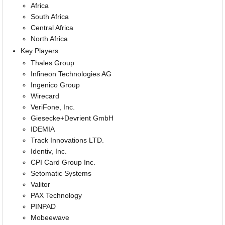
Africa
South Africa
Central Africa
North Africa
Key Players
Thales Group
Infineon Technologies AG
Ingenico Group
Wirecard
VeriFone, Inc.
Giesecke+Devrient GmbH
IDEMIA
Track Innovations LTD.
Identiv, Inc.
CPI Card Group Inc.
Setomatic Systems
Valitor
PAX Technology
PINPAD
Mobeewave