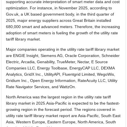
supporting accurate interpretation of smart meter data and cost
optimization. For instance, in November 2025, according to
Gov.uk, a UK based government body, in the third quarter of
2025, major energy suppliers across Great Britain installed
680,000 smart and advanced meters. Therefore, the increasing
adoption of smart meters is fueling the growth of the utility rate
tariff library market.
Major companies operating in the utility rate tariff library market
are ENGIE Insight, Siemens AG, Oracle Corporation, Schneider
Electric, Arcadia, Genability, TrueMeter, Nectar, E Source
Companies LLC, Energy Toolbase, EnergyCAP LLC, DEXMA
Analytics, GridX Inc., UtilityAPI, Fluentgrid Limited, WegoWis,
Gridium Inc., Open Energy Information, RateAcuity LLC, Utility
Rate Navigator Services, and WattzOn.
North America was the largest region in the utility rate tariff
library market in 2025.Asia-Pacific is expected to be the fastest-
growing region in the forecast period. The regions covered in
utility rate tariff library market report are Asia-Pacific, South East
Asia, Western Europe, Eastern Europe, North America, South