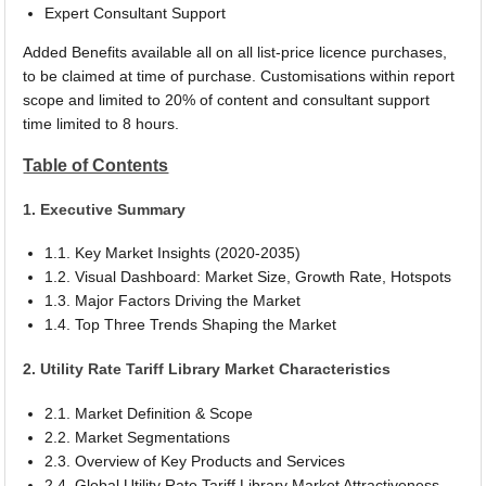
Expert Consultant Support
Added Benefits available all on all list-price licence purchases,
to be claimed at time of purchase. Customisations within report
scope and limited to 20% of content and consultant support
time limited to 8 hours.
Table of Contents
1. Executive Summary
1.1. Key Market Insights (2020-2035)
1.2. Visual Dashboard: Market Size, Growth Rate, Hotspots
1.3. Major Factors Driving the Market
1.4. Top Three Trends Shaping the Market
2. Utility Rate Tariff Library Market Characteristics
2.1. Market Definition & Scope
2.2. Market Segmentations
2.3. Overview of Key Products and Services
2.4. Global Utility Rate Tariff Library Market Attractiveness