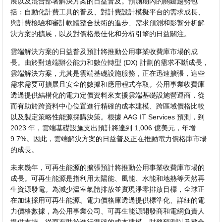
展以及混合部署解決方案的日益普及。預測期內的關鍵趨勢包
括：自動化計費工具的普及、對計費設計模擬平台的需求成長、
與計費檢驗和審計軟體整合技術的進步、需求預測和影響分析解
決方案的擴展，以及對價格最佳化和分析引擎的日益關注。
雲端解決方案的日益普及預計將推動公用事業收費庫市場的成
長。由於對遠端辦公能力和數位轉型 (DX) 計劃的需求不斷成長，
雲端解決方案，尤其是雲端基礎設施服務，正在迅速擴張，這些
需求需要可擴展且安全的數據和應用程式存取。公用事業收費庫
透過提供結構化的電力定價資料來支援雲端基礎設施營運商，從
而有助於跨資料中心位置進行精確的成本建模、跨區域價格比較
以及製定策略性能源採購決策。根據 AAG IT Services 預測，到
2023 年，雲端基礎設施支出預計將達到 1,006 億美元，年增
9.7%。因此，雲端解決方案的日益普及正在推動電力價格庫市場
的成長。
未來幾年，可再生能源的擴張預計將推動公用事業收費庫市場的
成長。可再生能源是指利用太陽能、風能、水能和地熱等天然再
生資源發電。為減少溫室氣體排放並實現淨零排放目標，全球正
在加速採用可再生能源。電力價格庫透過提供標準化、詳細的電
力價格數據，為公用事業公司、可再生能源開發商和電網負責人