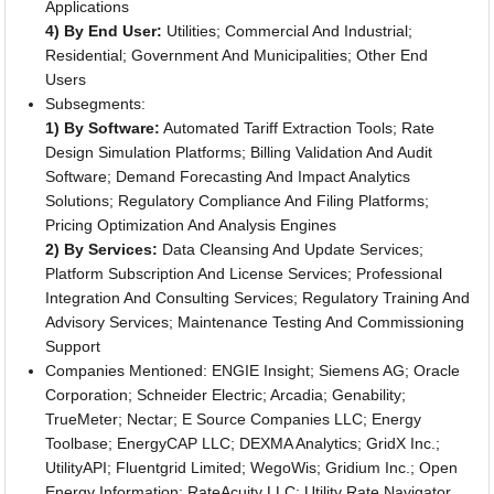
Applications
4) By End User:
Utilities; Commercial And Industrial;
Residential; Government And Municipalities; Other End
Users
Subsegments:
1) By Software:
Automated Tariff Extraction Tools; Rate
Design Simulation Platforms; Billing Validation And Audit
Software; Demand Forecasting And Impact Analytics
Solutions; Regulatory Compliance And Filing Platforms;
Pricing Optimization And Analysis Engines
2) By Services:
Data Cleansing And Update Services;
Platform Subscription And License Services; Professional
Integration And Consulting Services; Regulatory Training And
Advisory Services; Maintenance Testing And Commissioning
Support
Companies Mentioned: ENGIE Insight; Siemens AG; Oracle
Corporation; Schneider Electric; Arcadia; Genability;
TrueMeter; Nectar; E Source Companies LLC; Energy
Toolbase; EnergyCAP LLC; DEXMA Analytics; GridX Inc.;
UtilityAPI; Fluentgrid Limited; WegoWis; Gridium Inc.; Open
Energy Information; RateAcuity LLC; Utility Rate Navigator