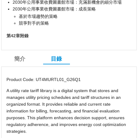
2030年公用事業收費圖書館市場：充滿新機會的細分市場
2030年公用事業收費圖書館市場：成長策略
基於市場趨勢的策略
競爭對手的策略
第42章附錄
簡介
目錄
Product Code: UT4MURTL01_G26Q1
A utility rate tariff library is a digital system that stores and
manages utility pricing schedules and tariff structures in an
organized format. It provides reliable and current rate
information for billing, forecasting, and financial evaluation
purposes. This platform enhances decision support, ensures
regulatory adherence, and improves energy cost optimization
strategies.