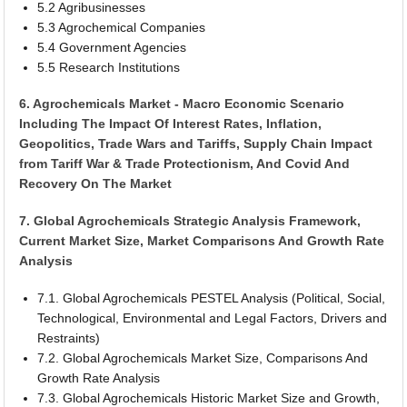
5.2 Agribusinesses
5.3 Agrochemical Companies
5.4 Government Agencies
5.5 Research Institutions
6. Agrochemicals Market - Macro Economic Scenario
Including The Impact Of Interest Rates, Inflation,
Geopolitics, Trade Wars and Tariffs, Supply Chain Impact
from Tariff War & Trade Protectionism, And Covid And
Recovery On The Market
7. Global Agrochemicals Strategic Analysis Framework,
Current Market Size, Market Comparisons And Growth Rate
Analysis
7.1. Global Agrochemicals PESTEL Analysis (Political, Social,
Technological, Environmental and Legal Factors, Drivers and
Restraints)
7.2. Global Agrochemicals Market Size, Comparisons And
Growth Rate Analysis
7.3. Global Agrochemicals Historic Market Size and Growth,