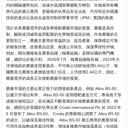
內的關鍵趨勢包括：加速向低殘留農藥配方轉型、生物基和有機
替代品的廣泛應用、更嚴格的化學品安全法規、可控和定向噴灑
技術的進步以及綜合蟲害控制和營養管理（IPM）實踐的推廣。
預計未來農藥需求的成長將推動農藥市場的發展。農藥是為控
制、驅除或消滅害蟲而配製的化學物質或混合物。作為農藥的主
要類別之一，農藥主要用於害蟲防治、提高產量、保障穩定可靠
的糧食供應、改善產品品質、維護公共衛生、保護季節性作物。
例如，聯合國糧食及農業組織（糧農組織）是聯合國的專門機
構，總部位於義大利。 2025年7月，糧農組織報告稱，2023年大
洋洲地區的農藥使用量最高，平均每公頃耕地使用5.64公斤，每
國際美元農業生產價值使用2.55克，人均使用2.44公斤。因此，
農藥需求的成長正在推動農藥市場的發展。
農藥市場的主要企業正致力於開發創新產品，例如 Atlox BS-50，
以擴大市場佔有率。 Atlox BS-50 採用標靶遞送方式，專為孢子形
成微生物而設計，旨在滿足不斷發展的生物農藥產業的需求。例
如，總部位於英國的化學企業 Croda International Plc 於 2023 年
9 月發布了 Atlox BS-50。 Croda 的專家精心調整了 Atlox BS-50
的成分，以確保其最佳性能。 Atlox BS-50 廣泛應用於農業領域，
可用作添加劑或界面活性劑，增強多種農作物保護產品（包括除