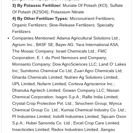
3) By Potassic Fertilizer:
Muriate Of Potash (KCl); Sulfate
Of Potash (K2SO4); Potassium Nitrate
4) By Other Fertilizer Types:
Micronutrient Fertilizers;
Organic Fertilizers; Slow-Release Fertilizers; Specialty
Fertilizers
Companies Mentioned: Adama Agricultural Solutions Ltd.;
Agrium Inc.; BASF SE; Bayer AG; Yara International ASA;
The Mosaic Company; Israel Chemicals Ltd.; FMC
Corporation; E. I. du Pont Nemours and Company;
Monsanto Company; Dow AgroSciences LLC; Land O' Lakes
Inc; Sumitomo Chemical Co Ltd; Zuari Agro Chemicals Ltd;
Gharda Chemicals Limited; Nutrien Ag Solutions Limited;
UPL Limited; Nufarm Limited; Corteva Agriscience Inc.;
Dhanuka Agritech Limited; Gowan Company LLC; Nissan
Chemical Corporation; Isagro S.p.A.; Rallis India Limited;
Crystal Crop Protection Pvt. Ltd.; Sinochem Group; Wynca
Chemical Group Co. Ltd.; Kumiai Chemical Industry Co. Ltd.;
PI Industries Limited; Indofil Industries Limited; Sipcam Oxon
S.p.A.; Hubei Sanonda Co. Ltd.; Excel Crop Care Limited;
Insecticides Limited; Redox Industries Limited; Jiangsu