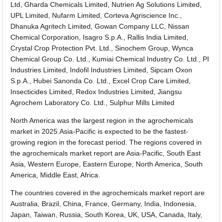
Ltd, Gharda Chemicals Limited, Nutrien Ag Solutions Limited,
UPL Limited, Nufarm Limited, Corteva Agriscience Inc.,
Dhanuka Agritech Limited, Gowan Company LLC, Nissan
Chemical Corporation, Isagro S.p.A., Rallis India Limited,
Crystal Crop Protection Pvt. Ltd., Sinochem Group, Wynca
Chemical Group Co. Ltd., Kumiai Chemical Industry Co. Ltd., PI
Industries Limited, Indofil Industries Limited, Sipcam Oxon
S.p.A., Hubei Sanonda Co. Ltd., Excel Crop Care Limited,
Insecticides Limited, Redox Industries Limited, Jiangsu
Agrochem Laboratory Co. Ltd., Sulphur Mills Limited
North America was the largest region in the agrochemicals
market in 2025.Asia-Pacific is expected to be the fastest-
growing region in the forecast period. The regions covered in
the agrochemicals market report are Asia-Pacific, South East
Asia, Western Europe, Eastern Europe, North America, South
America, Middle East, Africa.
The countries covered in the agrochemicals market report are
Australia, Brazil, China, France, Germany, India, Indonesia,
Japan, Taiwan, Russia, South Korea, UK, USA, Canada, Italy,