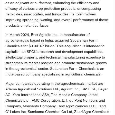
as an adjuvant or surfactant, enhancing the efficiency and
efficacy of various crop protection products, encompassing
herbicides, insecticides, and fungicides. Its role involves
improving spreading, wetting, and overall performance of these
products on plant surfaces.
In March 2024, Best Agrolife Ltd., a manufacturer of
agrochemicals based in India, acquired Sudarshan Farm
Chemicals for $0.00167 billion. This acquisition is intended to
capitalize on SFCL's research and development capabilities,
intellectual property, and technical manufacturing expertise to
strengthen its market position and promote sustainable growth
in the agrochemical sector. Sudarshan Farm Chemicals is an
India-based company specializing in agricultural chemicals.
Major companies operating in the agrochemicals market are
Adama Agricultural Solutions Ltd., Agrium Inc., BASF SE, Bayer
AG, Yara International ASA, The Mosaic Company, Israel
Chemicals Ltd., FMC Corporation, E. I. du Pont Nemours and
Company, Monsanto Company, Dow AgroSciences LLC, Land
O' Lakes Inc, Sumitomo Chemical Co Ltd, Zuari Agro Chemicals