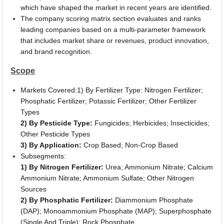
which have shaped the market in recent years are identified.
The company scoring matrix section evaluates and ranks
leading companies based on a multi-parameter framework
that includes market share or revenues, product innovation,
and brand recognition.
Scope
Markets Covered:1) By Fertilizer Type: Nitrogen Fertilizer;
Phosphatic Fertilizer; Potassic Fertilizer; Other Fertilizer
Types
2) By Pesticide Type:
Fungicides; Herbicides; Insecticides;
Other Pesticide Types
3) By Application:
Crop Based; Non-Crop Based
Subsegments:
1) By Nitrogen Fertilizer:
Urea; Ammonium Nitrate; Calcium
Ammonium Nitrate; Ammonium Sulfate; Other Nitrogen
Sources
2) By Phosphatic Fertilizer:
Diammonium Phosphate
(DAP); Monoammonium Phosphate (MAP); Superphosphate
(Single And Triple); Rock Phosphate