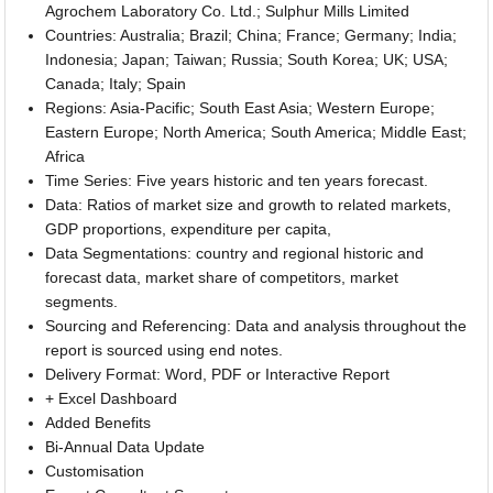
Agrochem Laboratory Co. Ltd.; Sulphur Mills Limited
Countries: Australia; Brazil; China; France; Germany; India;
Indonesia; Japan; Taiwan; Russia; South Korea; UK; USA;
Canada; Italy; Spain
Regions: Asia-Pacific; South East Asia; Western Europe;
Eastern Europe; North America; South America; Middle East;
Africa
Time Series: Five years historic and ten years forecast.
Data: Ratios of market size and growth to related markets,
GDP proportions, expenditure per capita,
Data Segmentations: country and regional historic and
forecast data, market share of competitors, market
segments.
Sourcing and Referencing: Data and analysis throughout the
report is sourced using end notes.
Delivery Format: Word, PDF or Interactive Report
+ Excel Dashboard
Added Benefits
Bi-Annual Data Update
Customisation