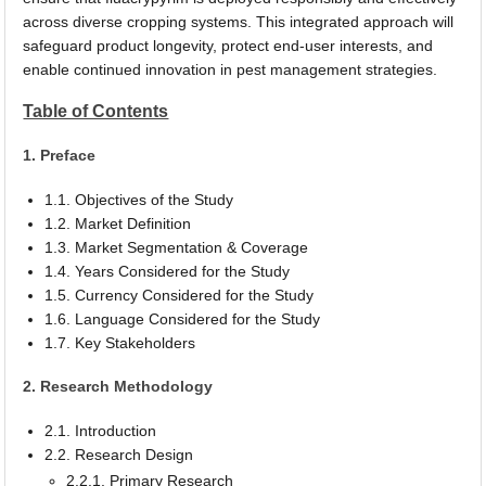
across diverse cropping systems. This integrated approach will
safeguard product longevity, protect end-user interests, and
enable continued innovation in pest management strategies.
Table of Contents
1. Preface
1.1. Objectives of the Study
1.2. Market Definition
1.3. Market Segmentation & Coverage
1.4. Years Considered for the Study
1.5. Currency Considered for the Study
1.6. Language Considered for the Study
1.7. Key Stakeholders
2. Research Methodology
2.1. Introduction
2.2. Research Design
2.2.1. Primary Research