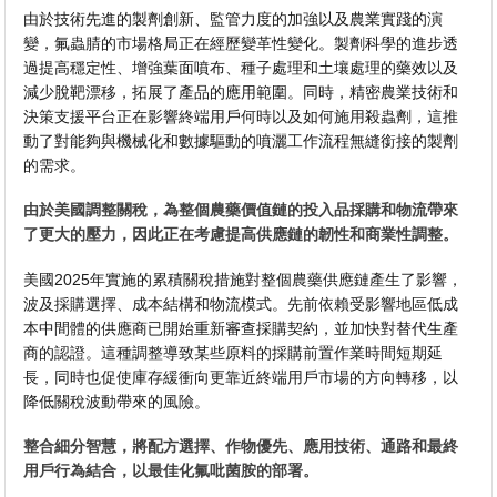
由於技術先進的製劑創新、監管力度的加強以及農業實踐的演
變，氟蟲腈的市場格局正在經歷變革性變化。製劑科學的進步透
過提高穩定性、增強葉面噴布、種子處理和土壤處理的藥效以及
減少脫靶漂移，拓展了產品的應用範圍。同時，精密農業技術和
決策支援平台正在影響終端用戶何時以及如何施用殺蟲劑，這推
動了對能夠與機械化和數據驅動的噴灑工作流程無縫銜接的製劑
的需求。
由於美國調整關稅，為整個農藥價值鏈的投入品採購和物流帶來
了更大的壓力，因此正在考慮提高供應鏈的韌性和商業性調整。
美國2025年實施的累積關稅措施對整個農藥供應鏈產生了影響，
波及採購選擇、成本結構和物流模式。先前依賴受影響地區低成
本中間體的供應商已開始重新審查採購契約，並加快對替代生產
商的認證。這種調整導致某些原料的採購前置作業時間短期延
長，同時也促使庫存緩衝向更靠近終端用戶市場的方向轉移，以
降低關稅波動帶來的風險。
整合細分智慧，將配方選擇、作物優先、應用技術、通路和最終
用戶行為結合，以最佳化氟吡菌胺的部署。