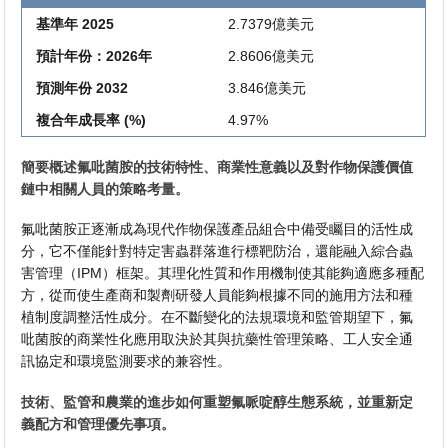
基準年 2025
2.7379億美元
預計年份：2026年
2.8606億美元
預測年份 2032
3.846億美元
複合年成長率 (%)
4.97%
簡要概述氟吡菌胺的技術特性、商業性意義以及對作物保護價值
鏈中相關人員的策略考量。
氟吡菌胺正逐漸成為現代作物保護產品組合中備受矚目的活性成
分，它不僅能針對特定害蟲群落進行標靶防治，還能融入綜合蟲
害管理（IPM）框架。其理化性質和作用機制使其能夠適應多種配
方，從而使生產商和製劑研發人員能夠根據不同的施用方法和種
植制度調整活性成分。在不斷變化的法規環境和監管期望下，氟
吡菌胺的商業性化應用取決於其與抗藥性管理策略、工人安全通
訊協定和環境監測要求的兼容性。
技術、監管和農業的進步如何重塑氟哌啶醇生態系統，並重新定
義配方和管理優先事項。