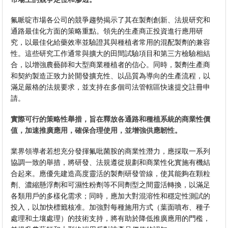
氟哌啶市場各公司的競爭趨勢揭示了其在製劑創新、法規研究和
通路最佳化方面的策略重點。領先的生產商正投資進行應用研
究，以最佳化給藥效率並驗證其與種植者常用的混配製劑的兼容
性。這些研究工作通常與擴大的田間試驗項目和第三方檢驗相結
合，以增強農藝師和大型商業種植者的信心。同時，製劑生產商
和契約製造正致力於開發擴充性、以品質為導向的生產流程，以
滿足嚴格的法規要求，並支持在多個司法管轄區快速提交註冊申
請。
實際可行的策略性舉措，旨在釋放各通路和種植系統的商業性價
值，加速推廣應用，確保合理使用，並增強供應韌性。
業界領導者若想充分發揮氟吡菌胺的商業性潛力，應採取一系列
協調一致的舉措，將研發、法規遵從規劃和商業性化實施有機結
合起來。應優先建造高度靈活的製劑研發管線，使其能夠在顆粒
劑、濃縮懸浮劑和可濕性粉劑等不同劑型之間靈活轉換，以滿足
各類用戶的多樣化需求；同時，應加大對混溶性和穩定性測試的
投入，以加快標籤核准。加強對每種施用方式（葉面噴布、種子
處理和土壤處理）的技術支持，將有助於降低推廣應用的門檻，