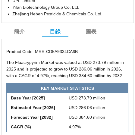
UPL Limited
Yifan Biotechnology Group Co. Ltd.
Zhejiang Heben Pesticide & Chemicals Co. Ltd.
簡介
目錄
圖表
Product Code: MRR-CD5A9334CA6B
The Fluacrypyrim Market was valued at USD 273.79 million in
2025 and is projected to grow to USD 286.06 million in 2026,
with a CAGR of 4.97%, reaching USD 384.60 million by 2032.
KEY MARKET STATISTICS
Base Year [2025]
USD 273.79 million
Estimated Year [2026]
USD 286.06 million
Forecast Year [2032]
USD 384.60 million
CAGR (%)
4.97%