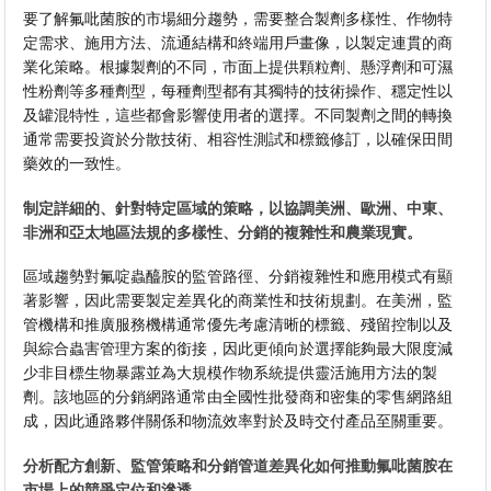
要了解氟吡菌胺的市場細分趨勢，需要整合製劑多樣性、作物特
定需求、施用方法、流通結構和終端用戶畫像，以製定連貫的商
業化策略。根據製劑的不同，市面上提供顆粒劑、懸浮劑和可濕
性粉劑等多種劑型，每種劑型都有其獨特的技術操作、穩定性以
及罐混特性，這些都會影響使用者的選擇。不同製劑之間的轉換
通常需要投資於分散技術、相容性測試和標籤修訂，以確保田間
藥效的一致性。
制定詳細的、針對特定區域的策略，以協調美洲、歐洲、中東、
非洲和亞太地區法規的多樣性、分銷的複雜性和農業現實。
區域趨勢對氟啶蟲醯胺的監管路徑、分銷複雜性和應用模式有顯
著影響，因此需要製定差異化的商業性和技術規劃。在美洲，監
管機構和推廣服務機構通常優先考慮清晰的標籤、殘留控制以及
與綜合蟲害管理方案的銜接，因此更傾向於選擇能夠最大限度減
少非目標生物暴露並為大規模作物系統提供靈活施用方法的製
劑。該地區的分銷網路通常由全國性批發商和密集的零售網路組
成，因此通路夥伴關係和物流效率對於及時交付產品至關重要。
分析配方創新、監管策略和分銷管道差異化如何推動氟吡菌胺在
市場上的競爭定位和滲透。