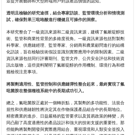
並提升農藝師和大型終端用戶對該產品價值的認知。
透明且檢驗的研究途徑，結合專家訪談、監管環境分析和情境測
試，確保對果三吡咯酸進行穩健且可操作的洞察。
本研究整合了一級資訊來源和二級資訊來源，建構了氟哌啶醇技
術、監管和商業性背景的多維度視角。一級資訊來源包括對製劑
科學家、供應鏈經理、監管專家、分銷商和農業顧問進行的結構
化訪談，旨在檢驗技術假設並識別實際應用中的限制因素。二級
資訊來源包括同行評審期刊、監管文件、公共安全評估和技術資
訊出版物，這些資料闡明了氟哌啶醇的作用機制、環境行為和標
籤檢視注意事項。
將製劑適用性、監管控制和供應鏈彈性整合起來，最終實現了氟
吡菌胺在整個種植系統中的長期成功引入。
總之，氟吡菌胺正處於一個轉折點，其製劑的多功能性、法規合
規性和供應鏈韌性將決定其在作物保護產品組合中的長期地位。
精密農業的進步、日益嚴格的監管要求以及貿易政策的轉變，共
同凸顯了高度適應性的產品設計和強大的技術支援的重要性。那
些能夠將製劑開發與實際應用結合、重視環境和人類安全並投入