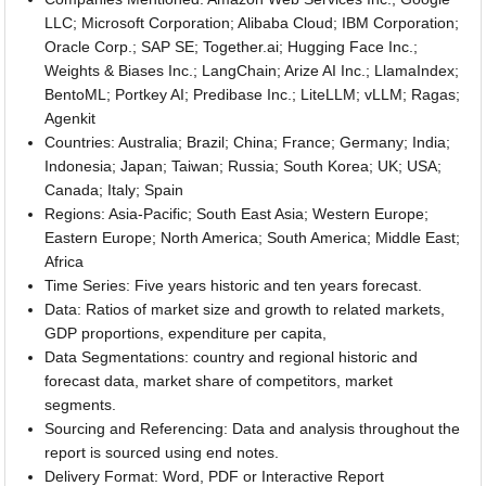
LLC; Microsoft Corporation; Alibaba Cloud; IBM Corporation;
Oracle Corp.; SAP SE; Together.ai; Hugging Face Inc.;
Weights & Biases Inc.; LangChain; Arize AI Inc.; LlamaIndex;
BentoML; Portkey AI; Predibase Inc.; LiteLLM; vLLM; Ragas;
Agenkit
Countries: Australia; Brazil; China; France; Germany; India;
Indonesia; Japan; Taiwan; Russia; South Korea; UK; USA;
Canada; Italy; Spain
Regions: Asia-Pacific; South East Asia; Western Europe;
Eastern Europe; North America; South America; Middle East;
Africa
Time Series: Five years historic and ten years forecast.
Data: Ratios of market size and growth to related markets,
GDP proportions, expenditure per capita,
Data Segmentations: country and regional historic and
forecast data, market share of competitors, market
segments.
Sourcing and Referencing: Data and analysis throughout the
report is sourced using end notes.
Delivery Format: Word, PDF or Interactive Report