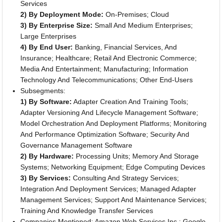
Services
2) By Deployment Mode:
On-Premises; Cloud
3) By Enterprise Size:
Small And Medium Enterprises;
Large Enterprises
4) By End User:
Banking, Financial Services, And
Insurance; Healthcare; Retail And Electronic Commerce;
Media And Entertainment; Manufacturing; Information
Technology And Telecommunications; Other End-Users
Subsegments:
1) By Software:
Adapter Creation And Training Tools;
Adapter Versioning And Lifecycle Management Software;
Model Orchestration And Deployment Platforms; Monitoring
And Performance Optimization Software; Security And
Governance Management Software
2) By Hardware:
Processing Units; Memory And Storage
Systems; Networking Equipment; Edge Computing Devices
3) By Services:
Consulting And Strategy Services;
Integration And Deployment Services; Managed Adapter
Management Services; Support And Maintenance Services;
Training And Knowledge Transfer Services
Companies Mentioned: Amazon Web Services Inc.; Google