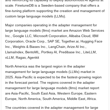
and reinforcing its capability to deploy autonomous AI agents at
scale. FinetuneDB is a Sweden-based company that offers a
fine-tuning platform supporting the creation and management of
custom large language models (LLMs).
Major companies operating in the adapter management for
large language models (llms) market are Amazon Web Services
Inc., Google LLC, Microsoft Corporation, Alibaba Cloud, IBM
Corporation, Oracle Corp., SAP SE, Together.ai, Hugging Face
Inc., Weights & Biases Inc., LangChain, Arize AI Inc.,
LlamaIndex, BentoML, Portkey AI, Predibase Inc., LiteLLM,
vLLM, Ragas, Agenkit
North America was the largest region in the adapter
management for large language models (LLMs) market in
2025. Asia-Pacific is expected to be the fastest-growing region
in the forecast period. The regions covered in the adapter
management for large language models (llms) market report
are Asia-Pacific, South East Asia, Western Europe, Eastern
Europe, North America, South America, Middle East, Africa.
The countries covered in the adapter management for large