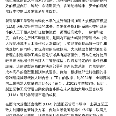
模型編配的普及等因素的推動。預測期內的關鍵趨勢包括參數高
效的模型自訂、編配生命週期管治、多適配器編排、安全的適配
器版本控制以及動態適配器啟動。
製造業和工業營運自動化水準的提升預計將加速大規模語言模型
(LLM) 適配器管理市場的成長。自動化是指利用系統和技術以最
小的人工干預來執行任務和流程，從而提高效率、一致性和速
度。自動化之所以不斷發展，是因為它能大幅降低營運成本（最
大程度地減少人工操作和人為錯誤），並能在保持品質一致性和
快速執行的同時，實現流程的高效擴展。大規模語言模型適配器
管理在製造業和工業自動化領域具有顯著優勢，因為它允許使用
輕量級適配器快速自訂人工智慧模型，以適應特定的生產任務和
設備。這使得製造商能夠快速部署和更新智慧系統，而無需進行
成本高昂的模型重新訓練或運作。例如，根據總部位於德國的非
營利組織國際機器人聯合會（IFR）的數據，到2024年，全球部署
的工業機器人數量將達到466.4萬台，比2023年增加9%。因此，
製造業和工業營運自動化的進步將在未來推動大規模語言模型
（LLM）適配器管理市場的成長。
在面向大規模語言模型 (LLM) 的適配器管理市場中，主要企業正
致力於開發創新解決方案，例如自動化適配器生成框架，以滿足
日益成長的可擴展、經濟高效且針對特定任務的模型客製化需