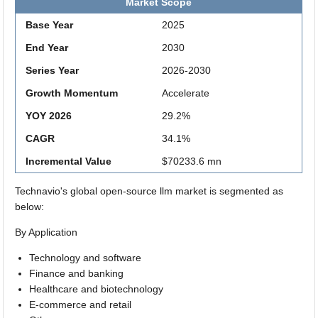
Market Scope
Base Year
2025
End Year
2030
Series Year
2026-2030
Growth Momentum
Accelerate
YOY 2026
29.2%
CAGR
34.1%
Incremental Value
$70233.6 mn
Technavio's global open-source llm market is segmented as
below:
By Application
Technology and software
Finance and banking
Healthcare and biotechnology
E-commerce and retail