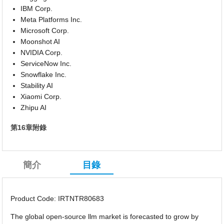
IBM Corp.
Meta Platforms Inc.
Microsoft Corp.
Moonshot AI
NVIDIA Corp.
ServiceNow Inc.
Snowflake Inc.
Stability AI
Xiaomi Corp.
Zhipu AI
第16章附錄
簡介
目錄
Product Code: IRTNTR80683
The global open-source llm market is forecasted to grow by