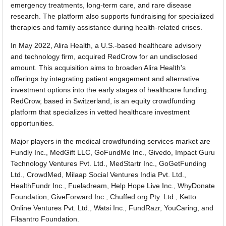
emergency treatments, long-term care, and rare disease
research. The platform also supports fundraising for specialized
therapies and family assistance during health-related crises.
In May 2022, Alira Health, a U.S.-based healthcare advisory
and technology firm, acquired RedCrow for an undisclosed
amount. This acquisition aims to broaden Alira Health's
offerings by integrating patient engagement and alternative
investment options into the early stages of healthcare funding.
RedCrow, based in Switzerland, is an equity crowdfunding
platform that specializes in vetted healthcare investment
opportunities.
Major players in the medical crowdfunding services market are
Fundly Inc., MedGift LLC, GoFundMe Inc., Givedo, Impact Guru
Technology Ventures Pvt. Ltd., MedStartr Inc., GoGetFunding
Ltd., CrowdMed, Milaap Social Ventures India Pvt. Ltd.,
HealthFundr Inc., Fueladream, Help Hope Live Inc., WhyDonate
Foundation, GiveForward Inc., Chuffed.org Pty. Ltd., Ketto
Online Ventures Pvt. Ltd., Watsi Inc., FundRazr, YouCaring, and
Filaantro Foundation.