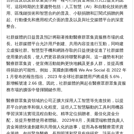
台的普及以及群眾集資作為一種可行的資金籌措方式日益受到認
可。這段時期的主要趨勢包括：人工智慧（AI）和自動化技術的應
用、區塊鏈技術和智慧合約的普及、小額捐贈和訂閱式捐贈的興
起、行動優先和應用程式介面的普及以及與社交媒體平台的深度
整合。
社群媒體的日益普及預計將顯著推動醫療群眾集資服務市場的成
長。社群媒體平台允許用戶創建、共用內容並進行互動，同時建
立虛擬社群。智慧型手機和網路存取的日益便捷促進了社群媒體
使用量的成長，使人們更容易保持聯繫和參與。這一趨勢有利於
醫療群眾集資，使宣傳活動能夠更快地觸及更多人群，並提高獲
得捐款的可能性。例如，英國創新機構 We Are Social 在 2022 年
1 月發布的報告指出，2023 年全球社群媒體用戶將成長 5.6%，
新增帳號達 2.66 億。因此，社群媒體的興起在醫療眾群眾集資服
務市場的擴張中發揮關鍵作用。
醫療群眾集資領域的公司正擴大採用人工智慧等先進技術，以提
昇平台的效率和個人化程度。這些人工智慧驅動的工具利用機器
學習演算法實現流程自動化、精準定位捐贈者、最佳化資金分
配，並提升整體使用者體驗。 2023年8月，美國雲端軟體負責人
資金籌措快速創建和共用個人化的故事，從而為各種醫療需求資
金籌措，包括緊急醫療、長期照護和罕見疾病研究。該平台還支