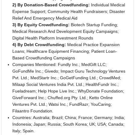
2) By Donation-Based Crowdfunding:
Individual Medical
Expense Support; Community Health Fundraisers; Disaster
Relief And Emergency Medical Aid
3) By Equity Crowdfunding:
Biotech Startup Funding;
Medical Research And Development Equity Campaigns;
Digital Health Platform Investment Rounds
4) By Debt Crowdfunding:
Medical Practice Expansion
Loans; Healthcare Equipment Financing; Patient Loan-
Based Crowdfunding Campaigns
Companies Mentioned: Fundly Inc.; MedGift LLC;
GoFundMe Inc.; Givedo; Impact Guru Technology Ventures
Pvt. Ltd.; MedStartr Inc.; GoGetFunding Ltd.; CrowdMed;
Milaap Social Ventures India Pvt. Ltd.; HealthFundr Inc.;
Fueladream; Help Hope Live Inc.; WhyDonate Foundation;
GiveForward Inc.; Chuffed.org Pty. Ltd.; Ketto Online
Ventures Pvt. Ltd.; Watsi Inc.; FundRazr; YouCaring;
Filaantro Foundation.
Countries: Australia; Brazil; China; France; Germany; India;
Indonesia; Japan; Russia; South Korea; UK; USA; Canada;
Italy; Spain.