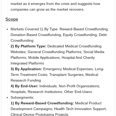
market as it emerges from the crisis and suggests how
companies can grow as the market recovers.
Scope
Markets Covered:1) By Type: Reward-Based Crowdfunding;
Donation-Based Crowdfunding; Equity Crowdfunding; Debt
Crowdfunding
2) By Platform Type:
Dedicated Medical Crowdfunding
Websites; General Crowdfunding Platforms; Social Media
Platforms; Mobile Applications; Hospital And Charity
Integrated Platforms
3) By Application:
Emergency Medical Expenses; Long-
Term Treatment Costs; Transplant Surgeries; Medical
Research Funding
4) By End-User:
Individuals; Non-Profit Organizations;
Hospitals; Research Institutions; Other End-Users
Subsegments:
1) By Reward-Based Crowdfunding:
Medical Product
Development Campaigns; Health Tech Innovation Support;
Clinical Device Prototyping Projects