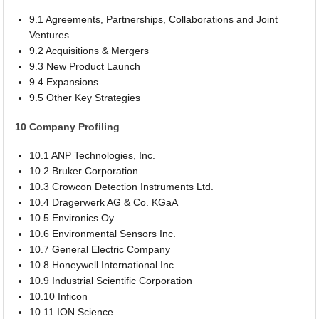
9.1 Agreements, Partnerships, Collaborations and Joint
Ventures
9.2 Acquisitions & Mergers
9.3 New Product Launch
9.4 Expansions
9.5 Other Key Strategies
10 Company Profiling
10.1 ANP Technologies, Inc.
10.2 Bruker Corporation
10.3 Crowcon Detection Instruments Ltd.
10.4 Dragerwerk AG & Co. KGaA
10.5 Environics Oy
10.6 Environmental Sensors Inc.
10.7 General Electric Company
10.8 Honeywell International Inc.
10.9 Industrial Scientific Corporation
10.10 Inficon
10.11 ION Science