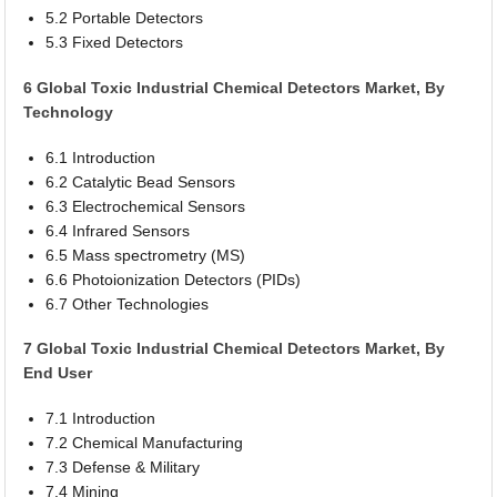
5.2 Portable Detectors
5.3 Fixed Detectors
6 Global Toxic Industrial Chemical Detectors Market, By
Technology
6.1 Introduction
6.2 Catalytic Bead Sensors
6.3 Electrochemical Sensors
6.4 Infrared Sensors
6.5 Mass spectrometry (MS)
6.6 Photoionization Detectors (PIDs)
6.7 Other Technologies
7 Global Toxic Industrial Chemical Detectors Market, By
End User
7.1 Introduction
7.2 Chemical Manufacturing
7.3 Defense & Military
7.4 Mining