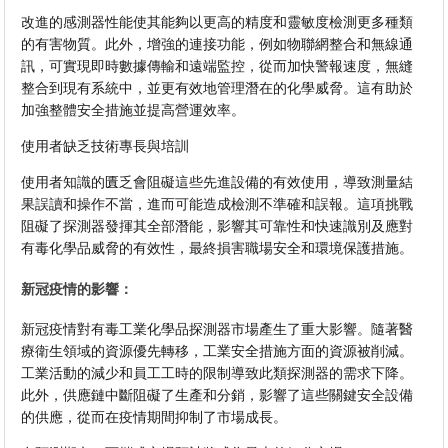
改進的感測器性能使其能夠以更高的精度和靈敏度檢測更多種類
的有害物質。此外，增強的連接功能，例如物聯網整合和無線通
訊，可實現即時數據傳輸和遠端監控，從而加快警報速度，無縫
整合到現有系統中，並更有效地管理潛在的化學威脅。這有助於
加強整體安全措施並提高營運效率。
使用者缺乏技術專長與培訓
使用者知識的匱乏會阻礙這些先進設備的有效使用，導致測量結
果誤讀和操作不當，進而可能造成檢測不準確和誤報。這項挑戰
阻礙了探測器發揮其全部潛能，影響其可靠性和快速識別及應對
有毒化學品威脅的有效性，最終損害職場安全和環境保護措施。
新冠疫情的影響：
新冠疫情對有毒工業化學品探測器市場產生了重大影響。隨著醫
療衛生領域的資源優先轉移，工業安全措施方面的資源被削減。
工業活動的減少和員工工時的限制導致此類探測器的需求下降。
此外，供應鏈中斷阻礙了生產和分銷，影響了這些關鍵安全設備
的供應，從而在疫情期間抑制了市場成長。