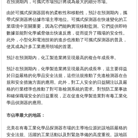
在預測期內，可攜式市場預計將成為最大的細分市場。
由於可攜式探測器固有的柔軟性和移動性，預計在預測期內，攜
帶式探測器將佔據市場主導地位。可攜式探測器在快速變化的工
業環境中至關重要，因為它們能夠實現移動監測。它們提供即時
數據並能對化學威脅做出快速反應，從而提升了職場的安全性。
此外，小型化和電池技術的進步也推動了可攜式探測器的普及，
使其成為許多工業應用領域的首選。
預計在預測期內，化工製造業將呈現最高的複合年成長率。
預計在預測期內，化學製造業將呈現最高的成長率，這主要得益
於日益嚴格的化學品安全法規，這些法規推動了先進檢測器在合
規和安全措施方面的應用。此外，對工人安全的日益關注以及嚴
格的行業標準也推動了對可靠檢測系統的需求。對預防工業事故
和確保職場安全的日益重視，正在促進化學製造業對有毒工業化
學品偵測器的應用。
市佔率最大的地區：
北美在有毒工業化學品探測器市場的主導地位源於該地區嚴格的
安全法規、活躍的工業活動以及對緊急準備的高度重視。該地區