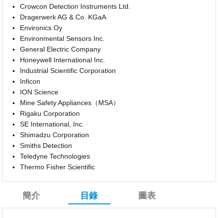
Crowcon Detection Instruments Ltd.
Dragerwerk AG & Co. KGaA
Environics Oy
Environmental Sensors Inc.
General Electric Company
Honeywell International Inc.
Industrial Scientific Corporation
Inficon
ION Science
Mine Safety Appliances（MSA）
Rigaku Corporation
SE International, Inc.
Shimadzu Corporation
Smiths Detection
Teledyne Technologies
Thermo Fisher Scientific
簡介
目錄
圖表