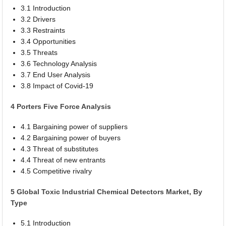
3.1 Introduction
3.2 Drivers
3.3 Restraints
3.4 Opportunities
3.5 Threats
3.6 Technology Analysis
3.7 End User Analysis
3.8 Impact of Covid-19
4 Porters Five Force Analysis
4.1 Bargaining power of suppliers
4.2 Bargaining power of buyers
4.3 Threat of substitutes
4.4 Threat of new entrants
4.5 Competitive rivalry
5 Global Toxic Industrial Chemical Detectors Market, By
Type
5.1 Introduction