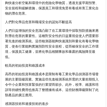
夠快速分析空氣和環境中的危險化學物質，透過支援早期預警、
安全規程和緩解措施，保護員工和環境免受有毒或有害工業化合
物的潛在危害。
人們對化學品危害和職場安全的認知不斷提高
人們日益增強的安全意識凸顯了在工業環境中採取預防措施來應
對潛在危害的重要性。這種對安全性的日益重視促使人們需要部
署先進的檢測系統。這些檢測器能夠快速識別和量化有毒化學物
質，使各行業能夠實施預防性安全規程，從而確保安全的工作環
境，保護員工健康，並將化學品相關事故和暴露的風險降至最
低。
較高的初始投資和維護成本
高昂的初始投資和維護成本是限制有毒工業化學品偵測器市場發
展的主要阻礙因素。實施這些先進檢測系統所需的大量前期投入
令中小企業和預算緊張的行業望而卻步。此外，校準、維護和培
訓等持續性費用也推高了整體擁有成本。這些財務障礙限制了此
類產品的廣泛應用。
感測器技術和連接技術的進步