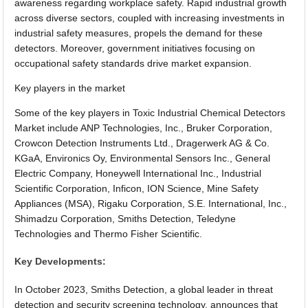
awareness regarding workplace safety. Rapid industrial growth
across diverse sectors, coupled with increasing investments in
industrial safety measures, propels the demand for these
detectors. Moreover, government initiatives focusing on
occupational safety standards drive market expansion.
Key players in the market
Some of the key players in Toxic Industrial Chemical Detectors
Market include ANP Technologies, Inc., Bruker Corporation,
Crowcon Detection Instruments Ltd., Dragerwerk AG & Co.
KGaA, Environics Oy, Environmental Sensors Inc., General
Electric Company, Honeywell International Inc., Industrial
Scientific Corporation, Inficon, ION Science, Mine Safety
Appliances (MSA), Rigaku Corporation, S.E. International, Inc.,
Shimadzu Corporation, Smiths Detection, Teledyne
Technologies and Thermo Fisher Scientific.
Key Developments:
In October 2023, Smiths Detection, a global leader in threat
detection and security screening technology, announces that