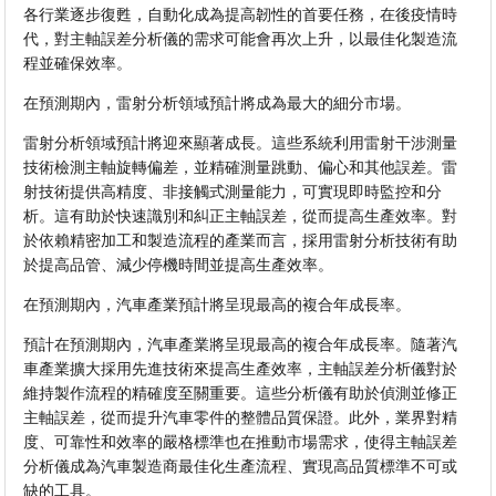
各行業逐步復甦，自動化成為提高韌性的首要任務，在後疫情時
代，對主軸誤差分析儀的需求可能會再次上升，以最佳化製造流
程並確保效率。
在預測期內，雷射分析領域預計將成為最大的細分市場。
雷射分析領域預計將迎來顯著成長。這些系統利用雷射干涉測量
技術檢測主軸旋轉偏差，並精確測量跳動、偏心和其他誤差。雷
射技術提供高精度、非接觸式測量能力，可實現即時監控和分
析。這有助於快速識別和糾正主軸誤差，從而提高生產效率。對
於依賴精密加工和製造流程的產業而言，採用雷射分析技術有助
於提高品管、減少停機時間並提高生產效率。
在預測期內，汽車產業預計將呈現最高的複合年成長率。
預計在預測期內，汽車產業將呈現最高的複合年成長率。隨著汽
車產業擴大採用先進技術來提高生產效率，主軸誤差分析儀對於
維持製作流程的精確度至關重要。這些分析儀有助於偵測並修正
主軸誤差，從而提升汽車零件的整體品質保證。此外，業界對精
度、可靠性和效率的嚴格標準也在推動市場需求，使得主軸誤差
分析儀成為汽車製造商最佳化生產流程、實現高品質標準不可或
缺的工具。