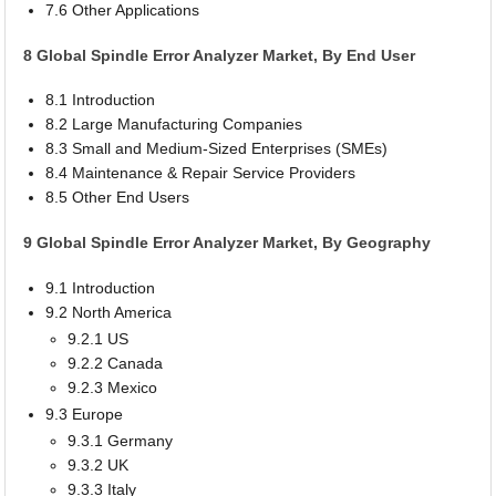
7.6 Other Applications
8 Global Spindle Error Analyzer Market, By End User
8.1 Introduction
8.2 Large Manufacturing Companies
8.3 Small and Medium-Sized Enterprises (SMEs)
8.4 Maintenance & Repair Service Providers
8.5 Other End Users
9 Global Spindle Error Analyzer Market, By Geography
9.1 Introduction
9.2 North America
9.2.1 US
9.2.2 Canada
9.2.3 Mexico
9.3 Europe
9.3.1 Germany
9.3.2 UK
9.3.3 Italy