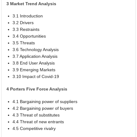
3 Market Trend Analysis
3.1 Introduction
3.2 Drivers
3.3 Restraints
3.4 Opportunities
3.5 Threats
3.6 Technology Analysis
3.7 Application Analysis
3.8 End User Analysis
3.9 Emerging Markets
3.10 Impact of Covid-19
4 Porters Five Force Analysis
4.1 Bargaining power of suppliers
4.2 Bargaining power of buyers
4.3 Threat of substitutes
4.4 Threat of new entrants
4.5 Competitive rivalry