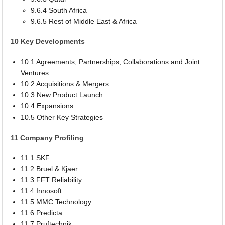
9.6.4 South Africa
9.6.5 Rest of Middle East & Africa
10 Key Developments
10.1 Agreements, Partnerships, Collaborations and Joint
Ventures
10.2 Acquisitions & Mergers
10.3 New Product Launch
10.4 Expansions
10.5 Other Key Strategies
11 Company Profiling
11.1 SKF
11.2 Bruel & Kjaer
11.3 FFT Reliability
11.4 Innosoft
11.5 MMC Technology
11.6 Predicta
11.7 Pruftechnik