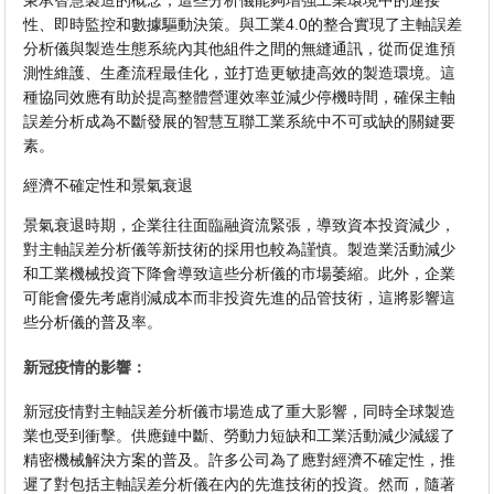
秉承智慧製造的概念，這些分析儀能夠增強工業環境中的連接
性、即時監控和數據驅動決策。與工業4.0的整合實現了主軸誤差
分析儀與製造生態系統內其他組件之間的無縫通訊，從而促進預
測性維護、生產流程最佳化，並打造更敏捷高效的製造環境。這
種協同效應有助於提高整體營運效率並減少停機時間，確保主軸
誤差分析成為不斷發展的智慧互聯工業系統中不可或缺的關鍵要
素。
經濟不確定性和景氣衰退
景氣衰退時期，企業往往面臨融資流緊張，導致資本投資減少，
對主軸誤差分析儀等新技術的採用也較為謹慎。製造業活動減少
和工業機械投資下降會導致這些分析儀的市場萎縮。此外，企業
可能會優先考慮削減成本而非投資先進的品管技術，這將影響這
些分析儀的普及率。
新冠疫情的影響：
新冠疫情對主軸誤差分析儀市場造成了重大影響，同時全球製造
業也受到衝擊。供應鏈中斷、勞動力短缺和工業活動減少減緩了
精密機械解決方案的普及。許多公司為了應對經濟不確定性，推
遲了對包括主軸誤差分析儀在內的先進技術的投資。然而，隨著