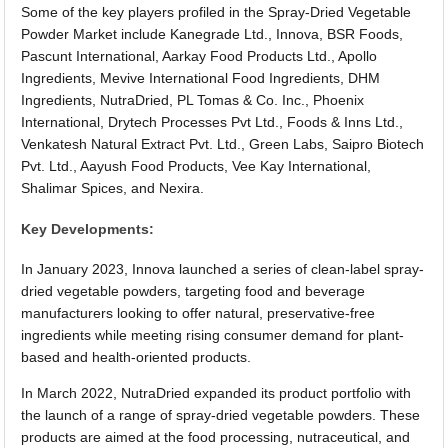
Some of the key players profiled in the Spray-Dried Vegetable
Powder Market include Kanegrade Ltd., Innova, BSR Foods,
Pascunt International, Aarkay Food Products Ltd., Apollo
Ingredients, Mevive International Food Ingredients, DHM
Ingredients, NutraDried, PL Tomas & Co. Inc., Phoenix
International, Drytech Processes Pvt Ltd., Foods & Inns Ltd.,
Venkatesh Natural Extract Pvt. Ltd., Green Labs, Saipro Biotech
Pvt. Ltd., Aayush Food Products, Vee Kay International,
Shalimar Spices, and Nexira.
Key Developments:
In January 2023, Innova launched a series of clean-label spray-
dried vegetable powders, targeting food and beverage
manufacturers looking to offer natural, preservative-free
ingredients while meeting rising consumer demand for plant-
based and health-oriented products.
In March 2022, NutraDried expanded its product portfolio with
the launch of a range of spray-dried vegetable powders. These
products are aimed at the food processing, nutraceutical, and