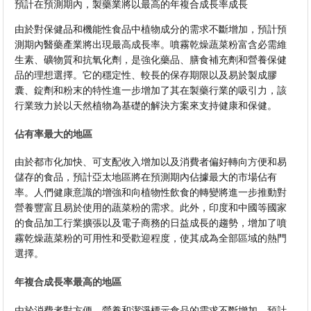
預計在預測期內，製藥業將以最高的年複合成長率成長
由於對保健品和機能性食品中植物成分的需求不斷增加，預計預
測期內醫藥產業將出現最高成長率。噴霧乾燥蔬菜粉富含必需維
生素、礦物質和抗氧化劑，是強化藥品、膳食補充劑和營養保健
品的理想選擇。它的穩定性、較長的保存期限以及易於製成膠
囊、錠劑和粉末的特性進一步增加了其在製藥行業的吸引力，該
行業致力於以天然植物為基礎的解決方案來支持健康和保健。
佔有率最大的地區
由於都市化加快、可支配收入增加以及消費者偏好轉向方便和易
儲存的食品，預計亞太地區將在預測期內佔據最大的市場佔有
率。人們健康意識的增強和向植物性飲食的轉變將進一步推動對
營養豐富且易於使用的蔬菜粉的需求。此外，印度和中國等國家
的食品加工行業擴張以及電子商務的日益成長的趨勢，增加了噴
霧乾燥蔬菜粉的可用性和受歡迎程度，使其成為全部區域的熱門
選擇。
年複合成長率最高的地區
由於消費者對方便、營養和潔淨標示食品的需求不斷增加，預計