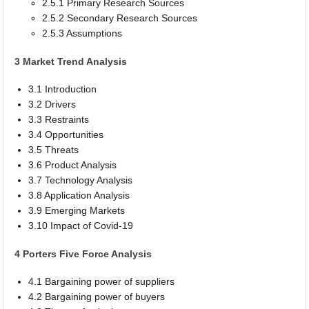
2.5.1 Primary Research Sources
2.5.2 Secondary Research Sources
2.5.3 Assumptions
3 Market Trend Analysis
3.1 Introduction
3.2 Drivers
3.3 Restraints
3.4 Opportunities
3.5 Threats
3.6 Product Analysis
3.7 Technology Analysis
3.8 Application Analysis
3.9 Emerging Markets
3.10 Impact of Covid-19
4 Porters Five Force Analysis
4.1 Bargaining power of suppliers
4.2 Bargaining power of buyers