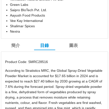
Green Labs
Saipro BIoTech Pvt. Ltd.
Aayush Food Products
Vee Kay International
Shalimar Spices
Nexira
簡介
目錄
圖表
Product Code: SMRC28516
According to Stratistics MRC, the Global Spray-Dried Vegetable
Powder Market is accounted for $17.65 billion in 2024 and is
expected to reach $27.40 billion by 2030 growing at a CAGR of
7.6% during the forecast period. Spray-dried vegetable powder
is a fine, dehydrated form of vegetables produced by spray
drying, a process that removes moisture while retaining
nutrients, colour, and flavor. Fresh vegetables are first washed,
pureed, and then atomized into a fine mist, which is rapidly