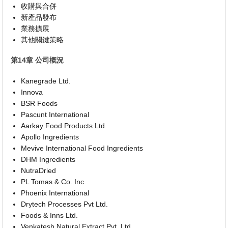
收購與合併
新產品發布
業務擴展
其他關鍵策略
第14章 公司概況
Kanegrade Ltd.
Innova
BSR Foods
Pascunt International
Aarkay Food Products Ltd.
Apollo Ingredients
Mevive International Food Ingredients
DHM Ingredients
NutraDried
PL Tomas & Co. Inc.
Phoenix International
Drytech Processes Pvt Ltd.
Foods & Inns Ltd.
Venkatesh Natural Extract Pvt. Ltd.