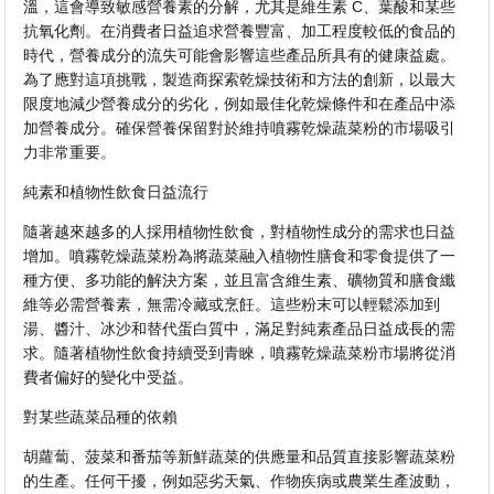
溫，這會導致敏感營養素的分解，尤其是維生素 C、葉酸和某些
抗氧化劑。在消費者日益追求營養豐富、加工程度較低的食品的
時代，營養成分的流失可能會影響這些產品所具有的健康益處。
為了應對這項挑戰，製造商探索乾燥技術和方法的創新，以最大
限度地減少營養成分的劣化，例如最佳化乾燥條件和在產品中添
加營養成分。確保營養保留對於維持噴霧乾燥蔬菜粉的市場吸引
力非常重要。
純素和植物性飲食日益流行
隨著越來越多的人採用植物性飲食，對植物性成分的需求也日益
增加。噴霧乾燥蔬菜粉為將蔬菜融入植物性膳食和零食提供了一
種方便、多功能的解決方案，並且富含維生素、礦物質和膳食纖
維等必需營養素，無需冷藏或烹飪。這些粉末可以輕鬆添加到
湯、醬汁、冰沙和替代蛋白質中，滿足對純素產品日益成長的需
求。隨著植物性飲食持續受到青睞，噴霧乾燥蔬菜粉市場將從消
費者偏好的變化中受益。
對某些蔬菜品種的依賴
胡蘿蔔、菠菜和番茄等新鮮蔬菜的供應量和品質直接影響蔬菜粉
的生產。任何干擾，例如惡劣天氣、作物疾病或農業生產波動，