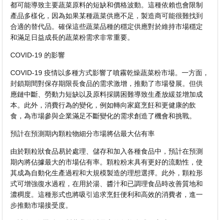
都可能導致主要蔬菜原料的短缺和價格波動。這種依賴也會限制
產品多樣化，因為如果某種蔬菜供應不足，製造商可能很難找到
合適的替代品。確保這些蔬菜品種的穩定供應對於維持市場穩定
和滿足日益成長的蔬菜粉需求非常重要。
COVID-19 的影響
COVID-19 疫情以多種方式影響了噴霧乾燥蔬菜粉市場。一方面，
封鎖期間對保存期限長食品的需求激增，推動了市場發展。但供
應鏈中斷、勞動力短缺以及原料採購困難導致生產放緩並增加成
本。此外，消費行為的變化，例如轉向家庭烹飪和更健康的飲
食，為市場參與企業滿足不斷變化的需求創造了機會和挑戰。
預計在預測期內顆粒物細分市場將佔最大佔有率
由於顆粒狀食品易於處理、儲存和加入各種食品中，預計在預測
期內將佔據最大的市場佔有率。顆粒粉末具有更好的流動性，使
其成為自動化生產過程和大規模製造的理想選擇。此外，顆粒形
式可增強復水過程，在用於湯、醬汁和已調理食品時改善質地和
濃稠度。這種形式也將吸引追求烹飪便利和高效的消費者，進一
步推動市場接受度。