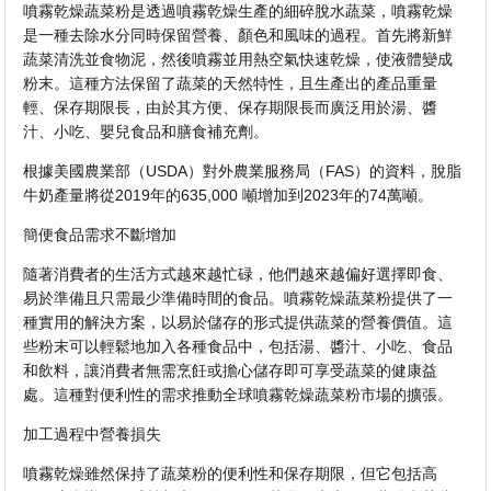
噴霧乾燥蔬菜粉是透過噴霧乾燥生產的細碎脫水蔬菜，噴霧乾燥
是一種去除水分同時保留營養、顏色和風味的過程。首先將新鮮
蔬菜清洗並食物泥，然後噴霧並用熱空氣快速乾燥，使液體變成
粉末。這種方法保留了蔬菜的天然特性，且生產出的產品重量
輕、保存期限長，由於其方便、保存期限長而廣泛用於湯、醬
汁、小吃、嬰兒食品和膳食補充劑。
根據美國農業部（USDA）對外農業服務局（FAS）的資料，脫脂
牛奶產量將從2019年的635,000 噸增加到2023年的74萬噸。
簡便食品需求不斷增加
隨著消費者的生活方式越來越忙碌，他們越來越偏好選擇即食、
易於準備且只需最少準備時間的食品。噴霧乾燥蔬菜粉提供了一
種實用的解決方案，以易於儲存的形式提供蔬菜的營養價值。這
些粉末可以輕鬆地加入各種食品中，包括湯、醬汁、小吃、食品
和飲料，讓消費者無需烹飪或擔心儲存即可享受蔬菜的健康益
處。這種對便利性的需求推動全球噴霧乾燥蔬菜粉市場的擴張。
加工過程中營養損失
噴霧乾燥雖然保持了蔬菜粉的便利性和保存期限，但它包括高