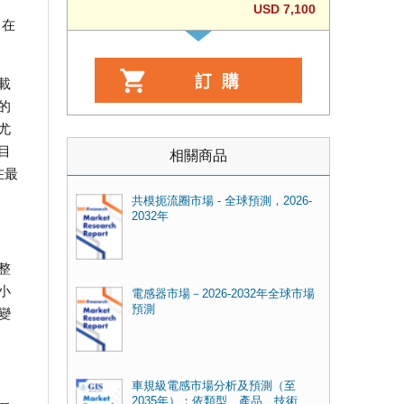
USD 7,100
，在
載
的
尤
目
相關商品
在最
共模扼流圈市場 - 全球預測，2026-
2032年
整
小
電感器市場－2026-2032年全球市場
預測
變
車規級電感市場分析及預測（至
2035年）：依類型、產品、技術、