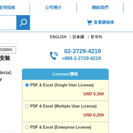
使用指南
公司簡介
聯絡我們
查看購物車
048865
02-2729-4219
安裝
+886-2-2729-4219
rial,
License/價格
y
PDF & Excel (Single User License)
USD 5,300
PDF & Excel (Multiple User License)
USD 6,200
PDF & Excel (Enterprise License)