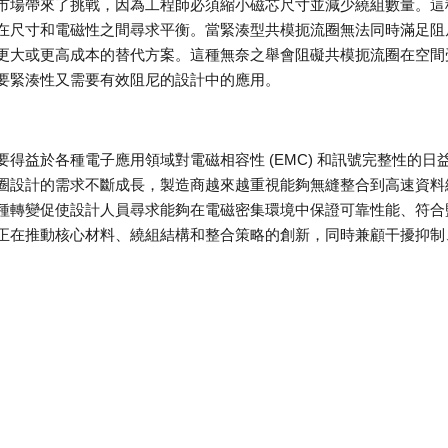
市場帶來了挑戰，因為工程師必須縮小磁芯尺寸並減少繞組數量。這
在尺寸和電磁性之間尋求平衡。當緊湊型共模扼流圈無法同時滿足阻
更大或更高成本的替代方案。這種無奈之舉會阻礙共模扼流圈在空間
要緊湊性又需要有效阻尼的設計中的應用。
得益於各種電子應用領域對電磁相容性 (EMC) 和訊號完整性的日
圈設計的需求不斷成長，製造商越來越重視能夠無縫整合到高速資料
種轉變促使設計人員尋求能夠在電磁密集環境中保證可靠性能、符合
正在推動核心材料、繞組結構和整合策略的創新，同時兼顧干擾抑制