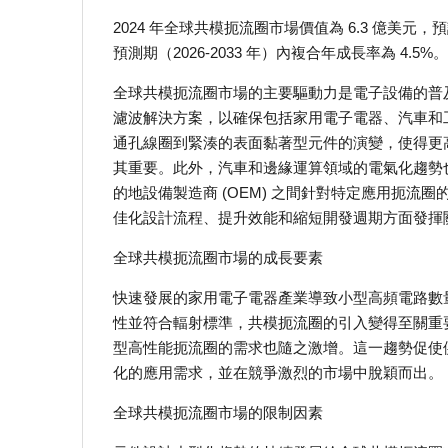
2024 年全球共模扼流圈市場價值為 6.3 億美元，預計到
預測期（2026-2033 年）內複合年成長率為 4.5%。
全球共模扼流圈市場的主要驅動力是電子設備的普及和
濾波解決方案，以確保包括家用電子電器、汽車和
通孔線圈到緊湊的表面黏著型元件的演變，使得更
其重要。此外，汽車和邊緣運算領域的電氣化趨勢
的地設備製造商 (OEM) 之間針對特定應用扼
佳化設計流程、提升效能和縮短開發週期方面發揮
全球共模扼流圈市場的成長要素
快速發展的家用電子電器產業導致小型高頻電路數
性並符合輻射標準，共模扼流圈的引入變得至關重
型高性能扼流圈的需求也隨之激增。這一趨勢促使
化的應用需求，並在競爭激烈的市場中脫穎而出。
全球共模扼流圈市場的限制因素