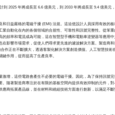
 2025 年將成長至 6.6 億美元，到 2033 年將成長至 9.4 億美元
日益嚴格的電磁干擾 (EMI) 法規。這迫使設計人員採用有效的板
工業自動化在內的各個領域的合規性、可靠性和訊號完整性。從笨重
高的頻率和電流成為可能，這在智慧型手機和電動車逆變器等應用中
也在影響市場需求，促使人們尋求更先進的濾波解決方案。製造商和
流圈的合作正在不斷擴大，透過客製化解決方案創造價值。人工智慧技術
關鍵作用，從而提高了生產良率。
量激增，這些電路會產生不必要的電磁干擾。因此，為了保持訊號完
要。隨著製造商專注於在有限的基板空間內提供有效抑制的元件，對
供應商拓展產品線，並在材料和繞組技術方面進行創新，以滿足不斷