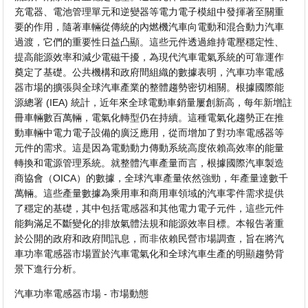
充電器、電池管理單元和逆變器等電力電子模組中發揮著至關重
要的作用，隨著車輛從傳統的內燃機汽車向電動和混合動力汽車
過渡，它們的重要性日益凸顯。這些元件透過維持電壓穩定性、
提高能源效率和減少電磁干擾，為現代汽車電氣系統的可靠運作
奠定了基礎。公共機構和政府間組織的數據表明，汽車功率電感
器市場的擴張與全球汽車產業的整體趨勢密切相關。根據國際能
源總署 (IEA) 統計，近年來全球電動車銷量屢創新高，每年新增註
冊車輛數百萬輛，電氣化轉型仍在持續。這種電氣化趨勢正在推
動車輛中電力電子設備的廣泛應用，從而增加了對功率電感器等
元件的需求。這是因為電動動力傳動系統高度依賴高效率的能量
轉換和電源管理系統。就整體汽車產量而言，根據國際汽車製造
商協會（OICA）的數據，全球汽車產量依然強勁，年產量達數千
萬輛。這些產量數據為乘用車和商用車領域的汽車零件需求提供
了穩定的基礎，其中包括電感器和其他電力電子元件，這些元件
能夠滿足不斷變化的排放氣體法規和能源效率目標。本報告著重
於公開的政府和政府間訊息，而非依賴民營市場調查，旨在將汽
車功率電感器市場置於汽車電氣化和全球汽車生產的明顯趨勢背
景下進行分析。
汽車功率電感器市場 - 市場動態