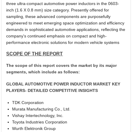
three ultra-compact automotive power inductors in the 0603-
inch (1.6 X 0.8 mm) size category. Presently offered for
sampling, these advanced components are purposefully
engineered to meet emerging space optimization and efficiency
demands in sophisticated automotive applications, reflecting the
company's continued emphasis on compact and high-
performance electronic solutions for modern vehicle systems
SCOPE OF THE REPORT
The scope of this report covers the market by its major
segments, which include as follows:
GLOBAL AUTOMOTIVE POWER INDUCTOR MARKET KEY
PLAYERS- DETAILED COMPETITIVE INSIGHTS
TDK Corporation
Murata Manufacturing Co., Ltd.
Vishay Intertechnology, Inc.
Toyota Industries Corporation
Wurth Elektronik Group