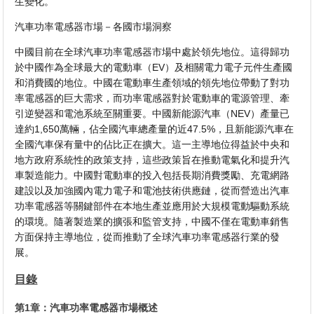
生變化。
汽車功率電感器市場－各國市場洞察
中國目前在全球汽車功率電感器市場中處於領先地位。這得歸功
於中國作為全球最大的電動車（EV）及相關電力電子元件生產國
和消費國的地位。中國在電動車生產領域的領先地位帶動了對功
率電感器的巨大需求，而功率電感器對於電動車的電源管理、牽
引逆變器和電池系統至關重要。中國新能源汽車（NEV）產量已
達約1,650萬輛，佔全國汽車總產量的近47.5%，且新能源汽車在
全國汽車保有量中的佔比正在擴大。這一主導地位得益於中央和
地方政府系統性的政策支持，這些政策旨在推動電氣化和提升汽
車製造能力。中國對電動車的投入包括長期消費獎勵、充電網路
建設以及加強國內電力電子和電池技術供應鏈，從而營造出汽車
功率電感器等關鍵部件在本地生產並應用於大規模電動驅動系統
的環境。隨著製造業的擴張和監管支持，中國不僅在電動車銷售
方面保持主導地位，從而推動了全球汽車功率電感器行業的發
展。
目錄
第1章：汽車功率電感器市場概述