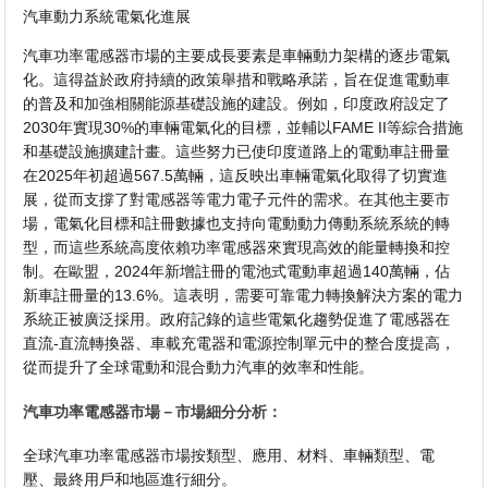
汽車動力系統電氣化進展
汽車功率電感器市場的主要成長要素是車輛動力架構的逐步電氣
化。這得益於政府持續的政策舉措和戰略承諾，旨在促進電動車
的普及和加強相關能源基礎設施的建設。例如，印度政府設定了
2030年實現30%的車輛電氣化的目標，並輔以FAME II等綜合措施
和基礎設施擴建計畫。這些努力已使印度道路上的電動車註冊量
在2025年初超過567.5萬輛，這反映出車輛電氣化取得了切實進
展，從而支撐了對電感器等電力電子元件的需求。在其他主要市
場，電氣化目標和註冊數據也支持向電動動力傳動系統系統的轉
型，而這些系統高度依賴功率電感器來實現高效的能量轉換和控
制。在歐盟，2024年新增註冊的電池式電動車超過140萬輛，佔
新車註冊量的13.6%。這表明，需要可靠電力轉換解決方案的電力
系統正被廣泛採用。政府記錄的這些電氣化趨勢促進了電感器在
直流-直流轉換器、車載充電器和電源控制單元中的整合度提高，
從而提升了全球電動和混合動力汽車的效率和性能。
汽車功率電感器市場－市場細分分析：
全球汽車功率電感器市場按類型、應用、材料、車輛類型、電
壓、最終用戶和地區進行細分。