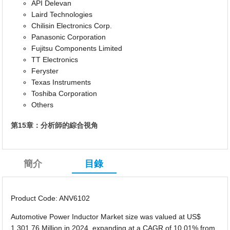
API Delevan
Laird Technologies
Chilisin Electronics Corp.
Panasonic Corporation
Fujitsu Components Limited
TT Electronics
Feryster
Texas Instruments
Toshiba Corporation
Others
第15章：分析師的綜合視角
簡介
目錄
Product Code: ANV6102
Automotive Power Inductor Market size was valued at US$
1,301.76 Million in 2024, expanding at a CAGR of 10.01% from