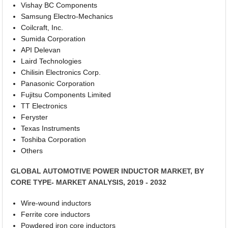
Vishay BC Components
Samsung Electro-Mechanics
Coilcraft, Inc.
Sumida Corporation
API Delevan
Laird Technologies
Chilisin Electronics Corp.
Panasonic Corporation
Fujitsu Components Limited
TT Electronics
Feryster
Texas Instruments
Toshiba Corporation
Others
GLOBAL AUTOMOTIVE POWER INDUCTOR MARKET, BY
CORE TYPE- MARKET ANALYSIS, 2019 - 2032
Wire-wound inductors
Ferrite core inductors
Powdered iron core inductors