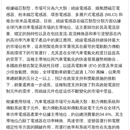
根據磁芯類型，市場可分為六大類：繞線電感器、鐵氧體磁芯電
感器、粉末鐵芯電感器、環形電感器、多層片式電感器 (MLCI) 和
複合/奈米晶電感器。目前，繞線電感器在磁芯類型分類方面佔據
全球汽車功率電感器市場的主導地位。這主要歸功於其高電流容
量、穩定的熱特性以及在包括直流-直流轉換器和牽引逆變器在內
的高功率汽車電子產品中的廣泛應用。繞線電感器持續保持最大
的市場佔有率，這表明製造商非常重視其在嚴苛的電動動力傳動
系統環境下的可靠運行，尤其是在全球汽車電氣化程度日益提高
的背景下。這種主導地位與汽車電氣化的快速發展趨勢相吻合，
各國政府都在製定系統性目標，以提高電動車 (EV) 的普及率並減
少排放氣體。例如，全球電動車銷量已超過 1,700 萬輛，佔乘用
車總銷量的五分之一以上，預計在政策支持和獎勵措施的推動
下，銷量還將進一步成長。這種制度支持刺激了對高效能電源控
制元件的需求，而繞線元件也從這些不斷變化的市場中受益。
根據應用領域，汽車電感器市場可分為兩大類：動力傳動系統和
傳動系統電子元件。動力傳動系統和傳動系統電子元件在全球汽
車功率電感器產業中佔據主導地位，約佔總消費量的34.6%。其主
導地位凸顯了電感器在功率轉換、馬達管理、逆變器運行和電壓
穩定性等方面的關鍵作用，而運行效率和系統可靠性在先進的推