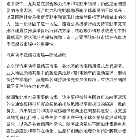
進系統中，尤其是在混合動力汽車和電動車領域，仍然是至關重
要的考慮因素。混合動力和電動驅動系統全球產量的不斷成長，
以及國際社會為推廣電動車和實現排放氣體目標而持續做出的努
力，進一步鞏固了這一地位。隨著公共機構持續支持電動車充電
網路建置並推廣環保出行解決方案，核心動力傳動系統應用中對
電感器的需求預計將保持強勁，進一步鞏固該細分市場在汽車功
率電感器市場中的重要性。
汽車功率電感器市場—區域趨勢
在全球汽車功率電感器市場，各地區的市場應用模式差異顯著。
亞太地區憑藉其集中的製造業活動和對電動車的強勁需求，繼續
保持主導地位。該地區各國持續優先發展供應鏈，並致力於關鍵
電子元件的在地化生產。
歐洲和北美也是重要的市場，這主要得益於各國政府為向更清潔
的交通途徑轉型和實施嚴格的排放氣體標準而採取的協調一致的
努力。汽車製造商和功率電感器供應商正在調整其運營，以支援
區域電氣化目標，這些主要企業正在平衡全球企業發展與區域專
業化，以滿足各種應用的需求。隨著政府舉措不斷加速電動車基
礎設施建設和零件在地化，生產和創新的地理分佈預計將穩步發