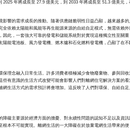
2025 年將成長至 27.9 億美元，到 2033 年將成長至 51.3 億美元
境影響的需求成長的推動。隨著供應鏈脆弱性日益凸顯，越來越多的
完全依賴太陽能和風能等再生能源來源的自給自足模式，無需依賴外
，因此，一套強大可靠的發電和儲能系統對於實現這種獨立性至關重
太陽能電池板、風力發電機、燃木爐和石化燃料發電機，凸顯了在不
環保理念融入日常生活。許多消費者積極減少食物廢棄物、參與回收
這些有意識的生活方式改變可能會影響人們對離網住宅解決方案的看
離網生活方式的需求預計將會增加。這反映了人們對環保、自給自足
的障礙主要源於經濟方面的擔憂、對永續性問題的認知不足以及資訊
至根本不可能實現。離網生活的一大障礙在於放棄電網生活帶來的便