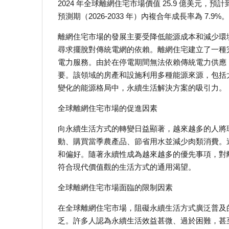
2024 年全球離網住宅市場價值 25.9 億美元，預計到 
預測期（2026-2033 年）內複合年成長率為 7.9%。
離網住宅市場的發展主要受降低能源成本和減少環
尋求擺脫對傳統電網的依賴。離網住宅建立了一種
電力服務。由於在停電期間無法依賴傳統電力供應
要。該領域的房產和設施利用多種能源來源，包括
變化的能源格局中，永續生活解決方案的吸引力。
全球離網住宅市場的促進因素
向永續生活方式的轉變日益顯著，越來越多的人將
動、購買當季農產品、節省用水並減少肉類消費。
和偏好。隨著永續性成為越來越多的優先事項，對
符合現代價值觀的生活方式的通用渴望。
全球離網住宅市場面臨的限制因素
在全球離網住宅市場，阻礙永續生活方式廣泛普及
乏。許多人認為永續生活效益甚微、過於困難，甚