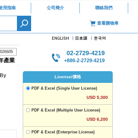
使用指南
公司簡介
聯絡我們
查看購物車
026605
02-2729-4219
年產業
+886-2-2729-4219
 By
License/價格
PDF & Excel (Single User License)
USD 5,300
PDF & Excel (Multiple User License)
USD 6,200
PDF & Excel (Enterprise License)