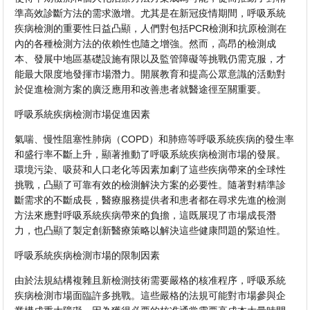
準高效診斷方法的需求激增。尤其是在新冠疫情期間，呼吸系統
疾病檢測的重要性日益凸顯，人們對包括PCR檢測和抗原檢測在
內的各種檢測方法的依賴性也隨之增強。然而，高昂的檢測成
本、發展中地區基礎設施有限以及監管障礙等挑戰仍需克服，才
能最大限度地發揮市場潛力。開展教育和提高公眾意識的活動對
於促進檢測方案的廣泛應用和改善患者就醫途徑至關重要。
呼吸系統疾病檢測市場促進因素
氣喘、慢性阻塞性肺病（COPD）和肺癌等呼吸系統疾病的發生率
和盛行率不斷上升，顯著推動了呼吸系統疾病檢測市場的發展。
環境污染、吸菸和人口老化等因素加劇了這些疾病帶來的全球性
挑戰，凸顯了可靠有效的檢測解決方案的必要性。隨著對精準診
斷需求的不斷成長，醫療服務提供者和患者都在尋求先進的檢測
方法來應對呼吸系統疾病帶來的負擔，這既展現了市場成長潛
力，也凸顯了製定創新醫療策略以解決這些健康問題的緊迫性。
呼吸系統疾病檢測市場的限制因素
由於法規結構複雜且新檢測技術需要嚴格的核准程序，呼吸系統
疾病檢測市場面臨許多挑戰。這些嚴格的法規可能對市場參與企