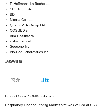
F. Hoffmann-La Roche Ltd
SDI Diagnostics
BD
Niterra Co., Ltd.
QuantuMDx Group Ltd.
COSMED srl
Bird Healthcare
visby medical
Seegene Inc
Bio-Rad Laboratories Inc
結論與建議
簡介
目錄
Product Code: SQMIG35A2825
Respiratory Disease Testing Market size was valued at USD