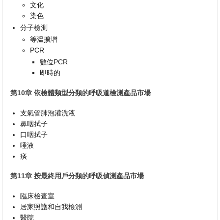
文化
染色
分子檢測
等溫擴增
PCR
數位PCR
即時的
第10章 依檢體類型分類的呼吸道檢測產品市場
支氣管肺泡灌洗液
鼻咽拭子
口咽拭子
唾液
痰
第11章 按最終用戶分類的呼吸偵測產品市場
臨床檢查室
居家照護和自我檢測
醫院