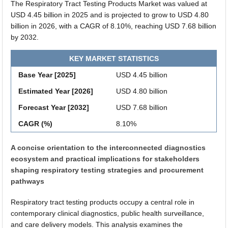
The Respiratory Tract Testing Products Market was valued at
USD 4.45 billion in 2025 and is projected to grow to USD 4.80
billion in 2026, with a CAGR of 8.10%, reaching USD 7.68 billion
by 2032.
KEY MARKET STATISTICS
Base Year [2025]
USD 4.45 billion
Estimated Year [2026]
USD 4.80 billion
Forecast Year [2032]
USD 7.68 billion
CAGR (%)
8.10%
A concise orientation to the interconnected diagnostics
ecosystem and practical implications for stakeholders
shaping respiratory testing strategies and procurement
pathways
Respiratory tract testing products occupy a central role in
contemporary clinical diagnostics, public health surveillance,
and care delivery models. This analysis examines the