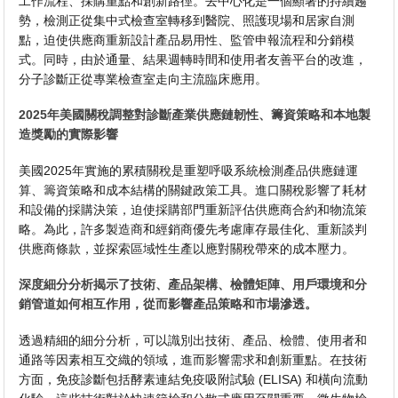
工作流程、採購重點和創新路徑。去中心化是一個顯著的持續趨
勢，檢測正從集中式檢查室轉移到醫院、照護現場和居家自測
點，迫使供應商重新設計產品易用性、監管申報流程和分銷模
式。同時，由於通量、結果週轉時間和使用者友善平台的改進，
分子診斷正從專業檢查室走向主流臨床應用。
2025年美國關稅調整對診斷產業供應鏈韌性、籌資策略和本地製
造獎勵的實際影響
美國2025年實施的累積關稅是重塑呼吸系統檢測產品供應鏈運
算、籌資策略和成本結構的關鍵政策工具。進口關稅影響了耗材
和設備的採購決策，迫使採購部門重新評估供應商合約和物流策
略。為此，許多製造商和經銷商優先考慮庫存最佳化、重新談判
供應商條款，並探索區域性生產以應對關稅帶來的成本壓力。
深度細分分析揭示了技術、產品架構、檢體矩陣、用戶環境和分
銷管道如何相互作用，從而影響產品策略和市場滲透。
透過精細的細分分析，可以識別出技術、產品、檢體、使用者和
通路等因素相互交織的領域，進而影響需求和創新重點。在技​​術
方面，免疫診斷包括酵素連結免疫吸附試驗 (ELISA) 和橫向流動