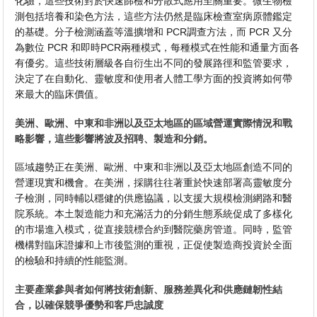
化驗，這些技術對於快速篩檢和分散式應用至關重要。微生物檢
測包括培養和染色方法，這些方法仍然是臨床檢查室病原體鑑定
的基礎。分子檢測涵蓋等溫擴增和 PCR調查方法，而 PCR 又分
為數位 PCR 和即時PCR兩種模式，每種模式在性能和通量方面各
有優劣。這些技術層級各自衍生出不同的發展路徑和監管要求，
決定了在自動化、靈敏度和使用者人體工學方面的投資將如何帶
來最大的臨床價值。
美洲、歐洲、中東和非洲以及亞太地區的區域營運實際情況和戰
略影響，這些影響將波及招聘、製造和分銷。
區域趨勢正在美洲、歐洲、中東和非洲以及亞太地區創造不同的
營運現實和機會。在美洲，採購往往著重於快速部署高靈敏度分
子檢測，同時輔以穩健的供應協議，以支援大規模檢測網路和醫
院系統。本土製造能力和充滿活力的分銷生態系統促成了多樣化
的市場進入模式，從直接競標合約到醫院藥房管道。同時，監管
機構對臨床證據和上市後監測的重視，正促使製造商投資於全面
的檢驗和持續的性能監測。
主要產業參與者如何將技術創新、服務差異化和供應鏈韌性結
合，以確保競爭優勢和客戶忠誠度