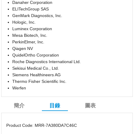
Danaher Corporation
ELITechGroup SAS
GenMark Diagnostics, Inc.
Hologic, Inc.
Luminex Corporation
Mesa Biotech, Inc.
PerkinElmer, Inc.
Qiagen NV
QuidelOrtho Corporation
Roche Diagnostics International Ltd.
Sekisui Medical Co., Ltd.
Siemens Healthineers AG
Thermo Fisher Scientific Inc.
Werfen
簡介
目錄
圖表
Product Code: MRR-7A380DA7C46C