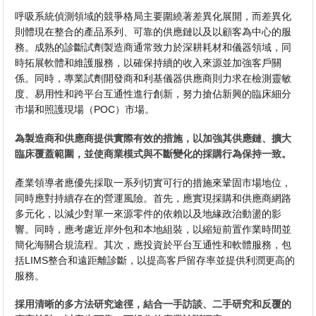
呼吸系統偵測領域的競爭格局主要圍繞著差異化展開，而差異化
則體現在整合的產品系列、可靠的供應鏈以及以顧客為中心的服
務。成熟的診斷試劑製造商通常致力於深耕耗材和儀器領域，同
時拓展軟體和維護服務，以確保持續的收入來源並加強客戶關
係。同時，專業試劑開發商和利基儀器供應商則力求在檢測靈敏
度、易用性和跨平台互通性進行創新，努力搶佔新興的臨床細分
市場和照護現場（POC​​）市場。
為製造商和供應商提供實際有效的措施，以加強其供應鏈、擴大
臨床覆蓋範圍，並使商業模式與不斷變化的採購行為保持一致。
產業領導者應優先採取一系列切實可行的措施來鞏固市場地位，
同時應對持續存在的營運風險。首先，應實現採購和供應商網路
多元化，以減少對單一來源零件的依賴以及地緣政治動盪的影
響。同時，應考慮近岸外包和本地組裝，以縮短前置作業時間並
簡化海關合規流程。其次，應投資於平台互通性和軟體服務，包
括LIMS整合和遠距離診斷，以提高客戶留存率並提供利潤更高的
服務。
採用清晰的多方法研究途徑，結合一手訪談、二手研究和反覆的