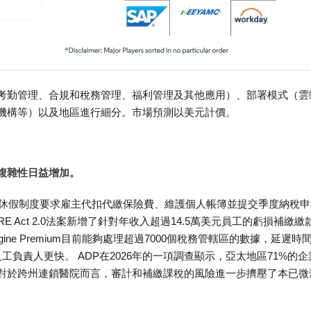
考勤管理、合規和稅務管理、福利管理及其他應用）、部署模式（雲
機構等）以及地區進行細分。市場預測以美元計價。
複雜性日益增加。
薪休假制度要求雇主代扣代繳保險費、維護個人帳簿並提交季度納稅申
 Act 2.0法案新增了針對年收入超過14.5萬美元員工的虧損補繳繳
Engine Premium目前能夠處理超過7000個稅務管轄區的數據，延遲時
負責人更快。 ADP在2026年的一項調查顯示，亞太地區71%的企
對於跨州連鎖醫院而言，審計和補繳課稅的風險進一步擠壓了本已微
。