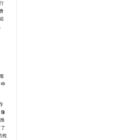
行
會
組
。
引
喀
子申
存
。像
的推
定了
給稅