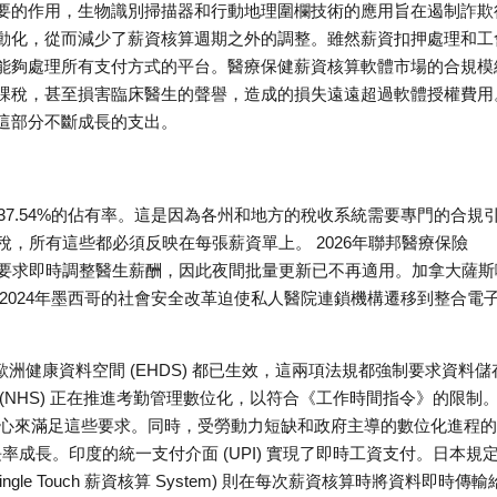
要的作用，生物識別掃描器和行動地理圍欄技術的應用旨在遏制詐欺
動化，從而減少了薪資核算週期之外的調整。雖然薪資扣押處理和工
能夠處理所有支付方式的平台。醫療保健薪資核算軟體市場的合規模
課稅，甚至損害臨床醫生的聲譽，造成的損失遠遠超過軟體授權費用
這部分不斷成長的支出。
37.54%的佔有率。這是因為各州和地方的稅收系統需要專門的合規
稅，所有這些都必須反映在每張薪資單上。 2026年聯邦醫療保險
的更新要求即時調整醫生薪酬，因此夜間批量更新已不再適用。加拿大薩斯
2024年墨西哥的社會安全改革迫使私人醫院連鎖機構遷移到整合電
歐洲健康資料空間 (EHDS) 都已生效，這兩項法規都強制要求資料儲
(NHS) 正在推進考勤管理數位化，以符合《工作時間指令》的限制
資料中心來滿足這些要求。同時，受勞動力短缺和政府主導的數位化進程
年成長率成長。印度的統一支付介面 (UPI) 實現了即時工資支付。日本規
le Touch 薪資核算 System) 則在每次薪資核算時將資料即時傳輸