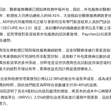
報罰款，醫療服務機構已開始將稅務申報外包，因此，外包服務在醫療
年，軟體收入仍將佔總收入的66.41%，大規模綜合醫療服務網路更
，ADP的共同僱用模式正吸引著那些沒有專門薪資核算人員的門診診
CURE Act 2.0》規定，洛杉磯IRA的補繳繳款要求以及不斷上
，從而導致對薪資核算外包服務的諮詢量激增。 Paychex以41億
整合趨勢。
商現在將軟體訂閱與報稅服務捆綁銷售，這使得醫療保健行業薪資核
先考慮價格的可預測性而非配置控制，這推動了外包業務兩位數的成
 萬份薪資單的多州系統，但即使是這些供應商也在試點提供保證違約
最大的絕對市場佔有率，業務收益也預計將超過授權收入。
，但合規和稅務管理業務預計將以12.98%的複合年成長率成長，成為成
的時間，因此他們願意為即時合規數據支付30-40%的溢價。
在7000個司法管轄區證明了其在4毫秒以內規則處理的價值，將原本的成本中心轉變
作相對價值單位（WRVU）2.5%的變化迫使系統進行週期中期更新，這給
壓力。