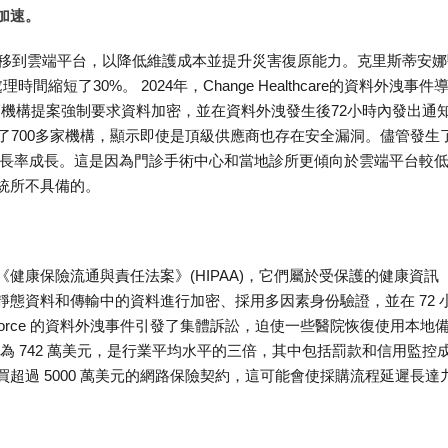
加速。
遷移到雲端平台，以降低維護成本並提升災害復原能力。克里斯蒂安娜
理時間縮短了30%。 2024年，Change Healthcare的資料外洩事件
監管機構提案強制要求資料加密，並在資料外洩發生後72小時內發出通
件影響了700多家機構，顯示即使是頂級供應商也存在安全漏洞。儘管發生
年成長率成長。這是因為門診手術中心和當地診所更傾向於雲端平台較
統所不具備的。
健康保險流通與責任法案》(HIPAA)，它們屬於受保護的健康資訊
要求對靜態資料和傳輸中的資料進行加密、採用多因素身份驗證，並在 72 
Salesforce 的資料外洩事件引發了集體訴訟，迫使一些醫院恢復使用本地
失為 742 萬美元，是行業平均水平的三倍，其中包括罰款和信用監控
超過 5000 萬美元的網路保險契約，這可能會使採購流程延遲長達