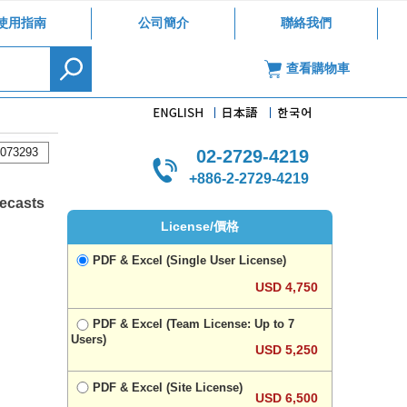
使用指南
公司簡介
聯絡我們
查看購物車
073293
02-2729-4219
+886-2-2729-4219
recasts
License/價格
PDF & Excel (Single User License)
USD 4,750
PDF & Excel (Team License: Up to 7
Users)
USD 5,250
PDF & Excel (Site License)
USD 6,500