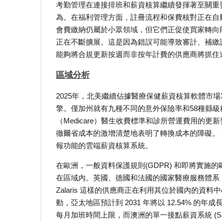
考勤管理在連接排班和薪資核算繼續發揮著至關重
為。在福利管理方面，註冊流程和保費核對正在自
會費繳納仍屬於小眾領域，但它們正促使買家轉向
正在不斷擴展。這是因為錯誤可能導致審計、補繳
能夠將合規更新按週而非按年計費的供應商將抓住
區域分析
2025年，北美繼續佔據醫療保健薪資核算軟體市場
擎。僅加州就有九種不同的意外保險率和58種縣級
（Medicare）醫生收費標準和診所營運費用
徹爾省成本的激增清楚地表明了轉換成本的障礙。 
報功能的雲端薪資核算系統。
在歐洲，一般資料保護規則(GDPR) 和即將實施的
在區域內。英國、德國和法國的國家醫療服務體系 
Zalaris 這樣的供應商正在利用其位於國內的
動，亞太地區預計到 2031 年將以 12.54% 的
每月加班時間上限，而澳洲的單一接點薪資系統 (Sing