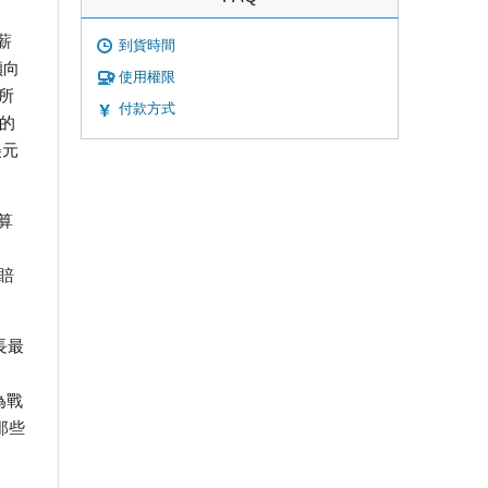
薪
到貨時間
傾向
使用權限
所
付款方式
漲的
美元
算
賠
長最
為戰
那些