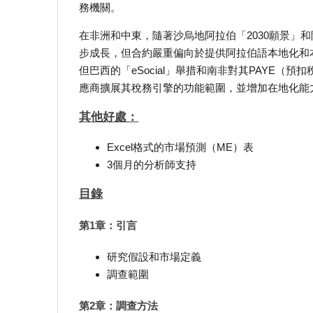
務機關。
在非洲和中東，隨著沙烏地阿拉伯「2030願景」
步成長，但合約嚴重偏向於提供阿拉伯語本地化和
但巴西的「eSocial」舉措和南非對其PAYE
應商擴展其稅務引擎的功能範圍，並增加在地化能
其他好處：
Excel格式的市場預測（ME）表
3個月的分析師支持
目錄
第1章：引言
研究假設和市場定義
調查範圍
第2章：調查方法