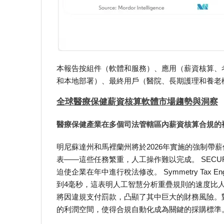
本報告按組件（軟體和服務）、應用（薪資核算、
和本地部署）、最終用戶（醫院、長期護理和養老
全球醫療保健薪資核算軟體市場趨勢與洞察
醫療保健產業在多個司法管轄區內薪資核算合規的
明尼蘇達州和馬裡蘭州將於2026年實施的強制帶
表——這些任務繁重，人工操作難以完成。 SECURE
迫使企業在年中進行稅法修改。 Symmetry Tax 
到4毫秒，這表明人工智慧分析重疊規則的速度比人工
將因違規支付罰款，凸顯了其中巨大的財務風險。
的利潤空間，使得合規自動化成為關鍵的採購標準