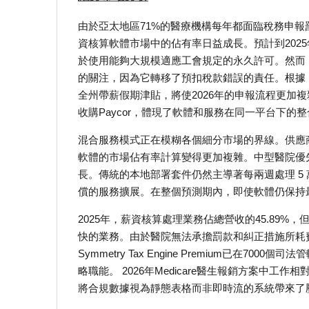
由於亞太地區71%的醫療機構每年都面臨稅務申
資核算軟體市場中的佔有率日益成長。預計到2025
於使用能夠大規模適應工會規定的永久許可。然而
的關注，因為它轉移了預扣稅款錯誤的責任。根據《SE
全州帶薪假期津貼，將使2026年的申報流程更加複雜
收購Paycor，體現了軟體和服務在同一平台下的
混合服務模式正在模糊各個細分市場的界線。供應
軟體的市場佔有率計算變得更加複雜。中型醫院優
長。傳統的本地部署套件仍然主導著每兩週處理 5
償的服務擴展。在整個預測期內，即使軟體仍保持
2025年，薪資核算處理業務佔總營收的45.89%
快的業務。由於醫院無法承擔罰款和糾正措施所耗費
Symmetry Tax Engine Premium已
略職能。 2026年Medicare醫生報銷方案中工
將合規數據視為靜態表格而非即時流的系統帶來了