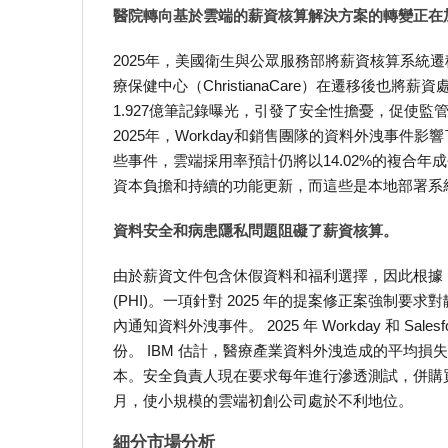
醫院轉向基於雲端的薪資核算解決方案的轉變正在
2025年，美國衛生與公眾服務部將薪資核算系統
療保健中心（ChristianaCare）在遷移後也將薪資處
1.927億筆記錄曝光，引發了安全性擔憂，促使
2025年，Workday和銷售團隊的資料外洩事
些事件，雲端採用率預計仍將以14.02%的複合
資本負擔和持續的功能更新，而這些是本地部署系
資料安全和病患隱私問題阻礙了薪資核算。
由於薪資文件包含休假資料和福利選擇，因此根據《
(PHI)。一項針對 2025 年的提案修正案強制
內通知資料外洩事件。 2025 年 Workday 和 
份。 IBM 估計，醫療產業資料外洩造成的平均損
本。安全負責人現在要求每年進行滲透測試，併購買
月，使小規模的雲端初創公司處於不利地位。
細分市場分析