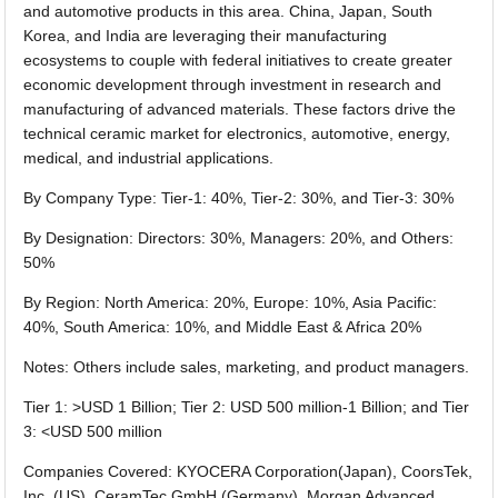
and automotive products in this area. China, Japan, South
Korea, and India are leveraging their manufacturing
ecosystems to couple with federal initiatives to create greater
economic development through investment in research and
manufacturing of advanced materials. These factors drive the
technical ceramic market for electronics, automotive, energy,
medical, and industrial applications.
By Company Type: Tier-1: 40%, Tier-2: 30%, and Tier-3: 30%
By Designation: Directors: 30%, Managers: 20%, and Others:
50%
By Region: North America: 20%, Europe: 10%, Asia Pacific:
40%, South America: 10%, and Middle East & Africa 20%
Notes: Others include sales, marketing, and product managers.
Tier 1: >USD 1 Billion; Tier 2: USD 500 million-1 Billion; and Tier
3: <USD 500 million
Companies Covered: KYOCERA Corporation(Japan), CoorsTek,
Inc. (US), CeramTec GmbH (Germany), Morgan Advanced