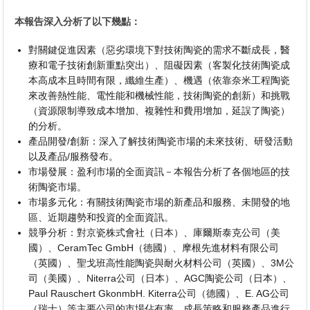
本報告深入分析了以下幾點：
對關鍵促進因素（惡劣環境下對技術陶瓷的需求不斷成長，醫
療和電子技術創新重點突出）、阻礙因素（客製化技術陶瓷成
本高成本且時間有限，纖維生產）、機遇（依靠奈米工程陶瓷
來改善熱性能、電性能和機械性能，技術陶瓷的創新）和挑戰
（資源限制導致成本增加、複雜性和費用增加，延誤了陶瓷）
的分析。
產品開發/創新：深入了解技術陶瓷市場的未來技術、研發活動
以及產品/服務發布。
市場發展：盈利市場的全面資訊－本報告分析了各個地區的技
術陶瓷市場。
市場多元化：有關技術陶瓷市場的新產品和服務、未開發的地
區、近期趨勢和投資的全面資訊。
競爭分析：對京瓷株式會社（日本）、庫爾斯泰克公司（美
國）、CeramTec GmbH（德國）、摩根先進材料有限公司
（英國）、聖戈班高性能陶瓷與耐火材料公司（英國）、3M公
司（美國）、Niterra公司（日本）、AGC陶瓷公司（日本）、
Paul Rauschert GkonmbH. Kiterra公司（德國）、E. AG公司
（瑞士）等主要公司的市場佔有率、成長策略和服務產品進行