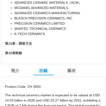
ADVANCED CERAMIC MATERIALS（ACM）
MCDANEL ADVANCED MATERIALS
ADVANCED CERAMICS MANUFACTURING
BLASCH PRECISION CERAMICS, INC.
PRECISION CERAMICS LIMITED
MANTEC TECHNICAL CERAMICS
K-TECH CERAMICS
第15章：調查方法
第16章附錄
簡介
目錄
圖表
Product Code: CH 3093
The technical ceramics market is expected to be valued at USD
14.03 billion in 2026 and USD 20.27 billion by 2031, exhibiting a
CAGR of 7.6% during the forecast period. The global market for