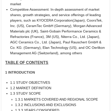
market
Competitive Assessment: In-depth assessment of market
shares, growth strategies, and service offerings of leading
players, such as KYOCERA Corporation(Japan), CoorsTek,
Inc. (US), CeramTec GmbH (Germany), Morgan Advanced
Materials plc (UK), Saint-Gobain Performance Ceramics &
Refractories (France), 3M (US), Niterra Co., Ltd. (Japan),
AGC Ceramics Co., Ltd. (Japan), Paul Rauschert GmbH &
Co. KG. (Germany), Elan Technology (US), and OC Oerlikon
Management AG (Switzerland), among others
TABLE OF CONTENTS
1 INTRODUCTION
1.1 STUDY OBJECTIVES
1.2 MARKET DEFINITION
1.3 STUDY SCOPE
1.3.1 MARKETS COVERED AND REGIONAL SCOPE
1.3.2 INCLUSIONS AND EXCLUSIONS
1.3.3 YEARS CONSIDERED