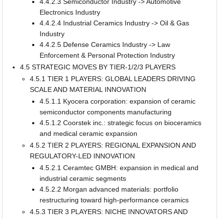
4.4.2.3 Semiconductor Industry -> Automotive
Electronics Industry
4.4.2.4 Industrial Ceramics Industry -> Oil & Gas
Industry
4.4.2.5 Defense Ceramics Industry -> Law
Enforcement & Personal Protection Industry
4.5 STRATEGIC MOVES BY TIER-1/2/3 PLAYERS
4.5.1 TIER 1 PLAYERS: GLOBAL LEADERS DRIVING
SCALE AND MATERIAL INNOVATION
4.5.1.1 Kyocera corporation: expansion of ceramic
semiconductor components manufacturing
4.5.1.2 Coorstek inc.: strategic focus on bioceramics
and medical ceramic expansion
4.5.2 TIER 2 PLAYERS: REGIONAL EXPANSION AND
REGULATORY-LED INNOVATION
4.5.2.1 Ceramtec GMBH: expansion in medical and
industrial ceramic segments
4.5.2.2 Morgan advanced materials: portfolio
restructuring toward high-performance ceramics
4.5.3 TIER 3 PLAYERS: NICHE INNOVATORS AND