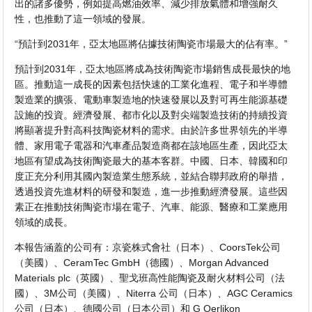
出的諸多優勢，例如提高燃油效率、減少排放氣體和增強耐久
性，也推動了這一領域的發展。
“預計到2031年，亞太地區將佔據技術陶瓷市場最大的佔有率。”
預計到2031年，亞太地區將成為技術陶瓷市場銷售成長最快的地
區。推動這一成長的因素包括快速的工業化進程、電子和半導體
製造業的擴張、電動車製造地的快速發展以及對可再生能源基礎
設施的投資。經濟發展、都市化以及對尖端製造技術的持續投資
將顯著提升對高科技陶瓷材料的需求。由於許多世界領先的半導
體、家用電子電器和汽車產品製造商都在該地區生產，因此亞太
地區有望成為技術陶瓷最大的基本客群。中國、日本、韓國和印
度正充分利用其國內製造業生態系統，並結合聯邦政府的舉措，
透過投資先進材料的研發和製造，進一步推動經濟發展。這些因
素正在推動技術陶瓷市場在電子、汽車、能源、醫療和工業應用
領域的成長。
本報告涵蓋的公司有：京瓷株式會社（日本）、CoorsTek公司
（美國）、CeramTec GmbH（德國）、Morgan Advanced
Materials plc（英國）、聖戈班高性能陶瓷及耐火材料公司（法
國）、3M公司（美國）、Niterra 公司（日本）、AGC Ceramics
公司（日本）、德國公司（日本公司）和 G Oerlikon