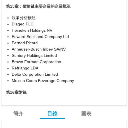
第15章：價值鏈主要企業的企業概況
競爭分析概述
Diageo PLC
Heineken Holdings NV
Edward Snell and Company Ltd
Pernod Ricard
Anheuser-Busch Inbev SA/NV
Suntory Holdings Limited
Brown Forman Corporation
Refriango LDA
Delta Corporation Limited
Molson Coors Beverage Company
第16章附錄
簡介
目錄
圖表