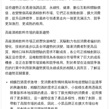
這些趨勢正在透過強調品質、永續性、健康、數位互動和體驗價
值，改變整個高級酒精飲料市場。它們正在推動創新，擴大消費
群，提升品牌標準，並最終引領​​產業走向一個更充滿活力、競爭
更加激烈、更成熟的格局。
高級酒精飲料市場的最新趨勢
高級酒精飲料市場正經歷快速轉型，其驅動力包括消費者偏好的
變化、技術的進步以及全球趨勢的演變。隨著消費者對更高品
質、獨特口味和高階體驗的需求不斷成長，各公司正積極創新以
滿足這些需求。這種動態環境為各個細分市場帶來了巨大的成長
機會，並正在影響市場策略和競爭格局。對於希望在這個競爭激
烈的行業中利用新興趨勢實現永續成長的相關人員而言，了解這
些趨勢至關重要。
精釀烈酒需求激增：受消費者對獨特風味和地道體驗日益濃厚
的興趣推動，精釀烈酒的需求正在飆升。小規模生產商憑藉其
限量版和本地採購的產品，吸引了眼光獨到的消費者，從而獲
得了更多關注。這一趨勢促進了產品多樣性，推動了創新，並
帶動了高階市場的成長。因此，小眾品牌正在擴大市場佔有
率，並創造出更活躍的競爭格局。