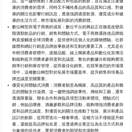
品。這一趨勢推動了產品配方和包裝的創新，旨在滿足注重健
康的消費者的需求，同時又不犧牲產品的高品質和口感。對健
康的關注也影響行銷訊息，透過強調適度飲酒、優質成分和健
康的生活方式，將市場拓展到新的消費群體。
數位轉型與電子商務的成長：數位平台的興起正在徹底改變高
階酒類飲品的行銷、銷售和體驗方式。電子商務通路使品牌能
夠直接觸達全球消費者，提供便利且個人化的購物體驗。社群
媒體和網紅行銷是品牌故事敘述和互動的重要工具，尤其是在
年輕消費者群體中。虛擬品鑑、線上獨家產品和數位化宣傳活
動能夠提升消費者參與度和忠誠度。整合的數據分析能夠實現
精準行銷和庫存管理，從而最佳化銷售。在競爭激烈的市場環
境中，這種數位轉型對於拓展市場覆蓋率、提升銷售和培養品
牌忠誠度至關重要。
優質化與體驗式消費：消費者願意為獨家、高品質的產品和難
忘的體驗支付溢價。這一趨勢強調故事性、傳統和工藝，通常
透過限量版、聯名合作和身臨其境型活動來體現。體驗式行
銷，例如品嚐會、酒廠參觀和品牌活動，能夠增強消費者參與
度和品牌忠誠度。對優質化的關注也推動了包裝、展示和產品
設計的創新，從而營造出一種奢華感。這種方法不僅能提升銷
量，還能提高品牌知名度，並透過將企業定位為生活方式和身
分象徵的提供者，重塑消費者的期望和市場動態。