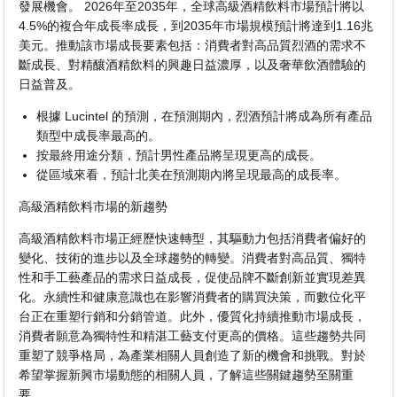
發展機會。 2026年至2035年，全球高級酒精飲料市場預計將以
4.5%的複合年成長率成長，到2035年市場規模預計將達到1.16兆
美元。推動該市場成長要素包括：消費者對高品質烈酒的需求不
斷成長、對精釀酒精飲料的興趣日益濃厚，以及奢華飲酒體驗的
日益普及。
根據 Lucintel 的預測，在預測期內，烈酒預計將成為所有產品
類型中成長率最高的。
按最終用途分類，預計男性產品將呈現更高的成長。
從區域來看，預計北美在預測期內將呈現最高的成長率。
高級酒精飲料市場的新趨勢
高級酒精飲料市場正經歷快速轉型，其驅動力包括消費者偏好的
變化、技術的進步以及全球趨勢的轉變。消費者對高品質、獨特
性和手工藝產品的需求日益成長，促使品牌不斷創新並實現差異
化。永續性和健康意識也在影響消費者的購買決策，而數位化平
台正在重塑行銷和分銷管道。此外，優質化持續推動市場成長，
消費者願意為獨特性和精湛工藝支付更高的價格。這些趨勢共同
重塑了競爭格局，為產業相關人員創造了新的機會和挑戰。對於
希望掌握新興市場動態的相關人員，了解這些關鍵趨勢至關重
要。