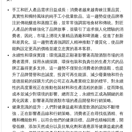
手工和匠人產品需求日益成長：消費者越來越青睞注重品質、
真實性和獨特風味的純手工小批量飲品。這一趨勢促使品牌專
注於傳統釀造和蒸餾工藝，並常常強調當地食材和傳統。對匠
人產品的青睞強化了品牌故事，並吸引了追求個人化體驗的消
費者。因此，市場上湧現大量精品酒廠和啤酒廠，促進了創新
和差異化。這一趨勢透過強調匠人精神推動了優質化，使品牌
能夠設定更高的價格並建立忠實的基本客群。
永續性和環保實踐：環境議題正顯著影響著高階酒類市場的消
費者選擇。採用永續採購、環保包裝和負責任的生產方式的品
牌正贏得更多支持。這一趨勢不僅契合消費者的價值觀，也提
升了品牌聲譽和忠誠度。投資可再生能源、減少廢棄物和符合
道德規範的採購方式的公司正在為產業樹立新的標竿。對永續
性的高度重視正在推動包裝材料和生產流程的創新，從而降低
成本並減少對環境的影響。總而言之，永續性正成為關鍵的差
異化因素，影響著高階酒類市場的產品開發和行銷策略。
健康意識的提升：人們對健康益處和適度飲酒的認知不斷增
強，正在影響產品線和行銷策略。消費者正在尋找低酒精、有
機和機能飲料，以符合他們的健康目標。品牌也積極回應，開
發低糖、添加天然成分以及抗氧化劑和適應原等健康益處的產