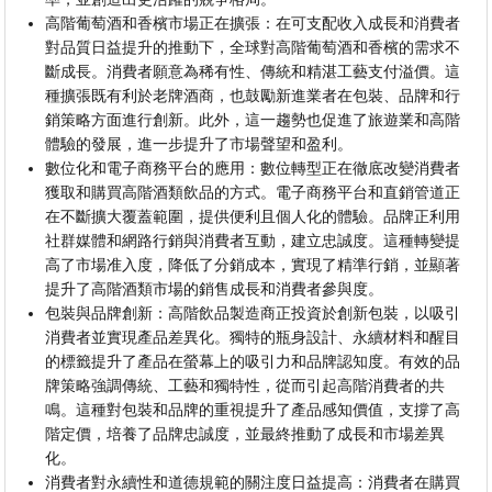
高階葡萄酒和香檳市場正在擴張：在可支配收入成長和消費者
對品質日益提升的推動下，全球對高階葡萄酒和香檳的需求不
斷成長。消費者願意為稀有性、傳統和精湛工藝支付溢價。這
種擴張既有利於老牌酒商，也鼓勵新進業者在包裝、品牌和行
銷策略方面進行創新。此外，這一趨勢也促進了旅遊業和高階
體驗的發展，進一步提升了市場聲望和盈利。
數位化和電子商務平台的應用：數位轉型正在徹底改變消費者
獲取和購買高階酒類飲品的方式。電子商務平台和直銷管道正
在不斷擴大覆蓋範圍，提供便利且個人化的體驗。品牌正利用
社群媒體和網路行銷與消費者互動，建立忠誠度。這種轉變提
高了市場准入度，降低了分銷成本，實現了精準行銷，並顯著
提升了高階酒類市場的銷售成長和消費者參與度。
包裝與品牌創新：高階飲品製造商正投資於創新包裝，以吸引
消費者並實現產品差異化。獨特的瓶身設計、永續材料和醒目
的標籤提升了產品在螢幕上的吸引力和品牌認知度。有效的品
牌策略強調傳統、工藝和獨特性，從而引起高階消費者的共
鳴。這種對包裝和品牌的重視提升了產品感知價值，支撐了高
階定價，培養了品牌忠誠度，並最終推動了成長和市場差異
化。
消費者對永續性和道德規範的關注度日益提高：消費者在購買