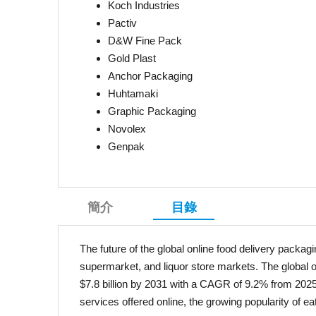
Koch Industries
Pactiv
D&W Fine Pack
Gold Plast
Anchor Packaging
Huhtamaki
Graphic Packaging
Novolex
Genpak
簡介
目錄
The future of the global online food delivery packag
supermarket, and liquor store markets. The global 
$7.8 billion by 2031 with a CAGR of 9.2% from 2025 t
services offered online, the growing popularity of 