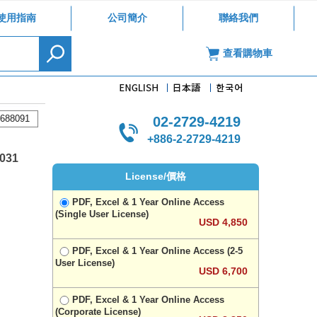
使用指南
公司簡介
聯絡我們
查看購物車
688091
02-2729-4219
+886-2-2729-4219
2031
License/價格
PDF, Excel & 1 Year Online Access
(Single User License)
USD 4,850
PDF, Excel & 1 Year Online Access (2-5
User License)
USD 6,700
PDF, Excel & 1 Year Online Access
(Corporate License)