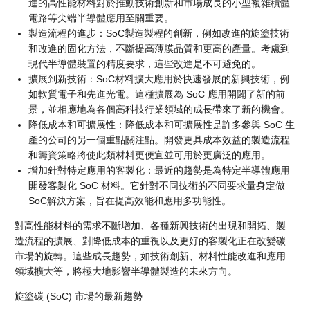
進的高性能材料對於推動技術創新和市場成長的小型複雜積體
電路等尖端半導體應用至關重要。
製造流程的進步：SoC製造製程的創新，例如改進的旋塗技術
和改進的固化方法，不斷提高薄膜品質和更高的產量。考慮到
現代半導體裝置的精度要求，這些改進是不可避免的。
擴展到新技術：SoC材料擴大應用於快速發展的新興技術，例
如軟質電子和先進光電。這種擴展為 SoC 應用開闢了新的前
景，並相應地為各個高科技行業領域的成長帶來了新的機會。
降低成本和可擴展性：降低成本和可擴展性是許多參與 SoC 生
產的公司的另一個重點關注點。開發更具成本效益的製造流程
和籌資策略將使此類材料更便宜並可用於更廣泛的應用。
增加針對特定應用的客製化：最近的趨勢是為特定半導體應用
開發客製化 SoC 材料。它針對不同技術的不同要求量身定做
SoC解決方案，旨在提高效能和應用多功能性。
對高性能材料的需求不斷增加、各種新興技術的出現和開拓、製
造流程的擴展、對降低成本的重視以及更好的客製化正在改變碳
市場的旋轉。這些成長趨勢，如技術創新、材料性能改進和應用
領域擴大等，將極大地影響半導體製造的未來方向。
旋塗碳 (SoC) 市場的最新趨勢