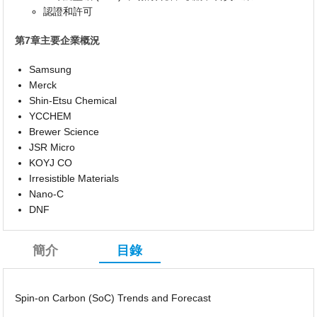
認證和許可
第7章主要企業概況
Samsung
Merck
Shin-Etsu Chemical
YCCHEM
Brewer Science
JSR Micro
KOYJ CO
Irresistible Materials
Nano-C
DNF
簡介
目錄
Spin-on Carbon (SoC) Trends and Forecast