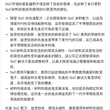
SoC市場的最新趨勢不僅反映了技術的發展，也反映了各行業對
SoC材料的製造和應用的行業需求的變化。
開發 SoC 的先進配方：正在開發新的 SoC 材料配方，以提高
薄膜均勻性並增強黏附性能。這些發展提高了半導體製造的性
能，有助於生產先進且可靠的電子設備。
旋塗技術的創新：旋塗技術的創新提高了 SoC 應用的準確性和
效率。旋塗技術的先進改進帶來了更均勻的沉積，這已成為先
進半導體製造流程的基本特徵。
SoC材料及其製造流程的環境永續性：SoC材料及其製造流程
的環境永續性受到越來越多的關注。該公司正在開發環保的
SoC 解決方案並調整程序，以最大限度地減少廢棄物和能源消
耗。
SoC應用不斷擴大。應用日益從傳統的半導體應用擴展到軟質
電子、感測器和光電等新應用。先進的 SoC 解決方案需求旺
盛，為市場創造了新的機會。
材料性能改進：材料性能改進意義深遠，包括提高熱穩定性和
增強電性能。這些進一步的進步將提高對下一代半導體裝置和
系統的性能要求。
先進 SoC 配方、旋塗技術、環境永續性、擴展應用和材料性能的