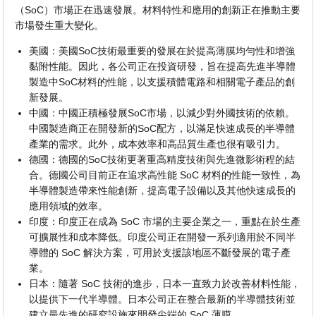
（SoC）市場正在迅速發展。材料特性和應用的創新正在推動主要
市場發生重大變化。
美國：美國SoC技術最重要的發展在於提高薄膜均勻性和增強
黏附性能。因此，各公司正在投資研發，旨在提高先進半導體
製造中SoC材料的性能，以支援積體電路和相關電子產品的創
新發展。
中國：中國正積極發展SoC市場，以減少對外國技術的依賴。
中國製造商正在開發新的SoC配方，以滿足快速成長的半導體
產業的需求。此外，成本效率和高品質生產也很有吸引力。
德國：德國的SoC技術更著重高精度技術與先進微影術程的結
合。德國公司目前正在追求高性能 SoC 材料的性能一致性，為
半導體製造帶來性能創新，提高電子設備以及其他快速成長的
應用領域的效率。
印度：印度正在成為 SoC 市場的主要企業之一，重點在於生產
可擴展性和成本降低。印度公司正在開發一系列適用於不同半
導體的 SoC 解決方案，可用於支援該地區不斷發展的電子產
業。
日本：隨著 SoC 技術的進步，日本一直致力於改善材料性能，
以提供下一代半導體。日本公司正在整合最新的半導體技術並
建立最先進的研究設施來開發尖端的 SoC 薄膜。