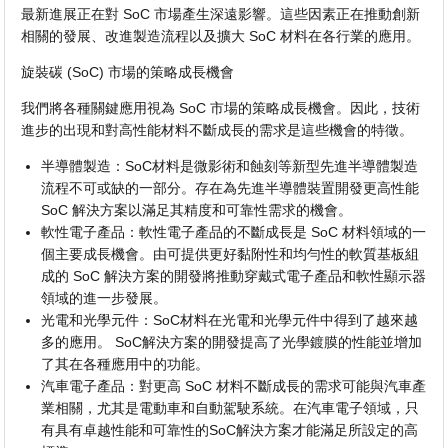
最新進展正在對 SoC 市場產生深遠影響。這些因素正在推動創新
相關的發展、改進製造流程以及擴大 SoC 材料在各行業的應用。
旋裝碳 (SoC) 市場的策略成長機會
我們將各種關鍵應用視為 SoC 市場的策略成長機會。因此，技術
進步的出現和對高性能材料不斷成長的需求是這些機會的特徵。
半導體製造：SoC材料是微影術和蝕刻等新型先進半導體製造
流程不可或缺的一部分。存在為先進半導體裝置開發更高性能
SoC 解決方案以滿足其精度和可靠性需求的機會。
軟性電子產品：軟性電子產品的不斷成長是 SoC 材料領域的一
個主要成長機會。由可提供更好黏附性和均勻性的軟質基板組
成的 SoC 解決方案的開發將推動穿戴式電子產品和軟性顯示器
領域的進一步發展。
光電和光學元件：SoC材料在光電和光學元件中得到了越來越
多的應用。 SoC解決方案的開發提高了光學鍍膜的性能並增加
了其在各種應用中的功能。
汽車電子產品：對更高 SoC 材料不斷成長的需求可能與汽車產
業相關，尤其是電動車和自動駕駛系統。在汽車電子領域，只
有具有卓越性能和可靠性的SoC解決方案才能滿足所設定的高