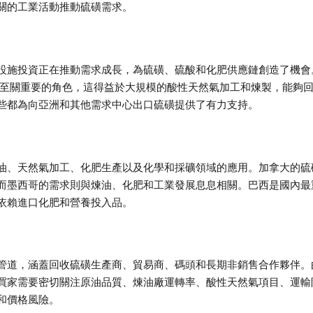
關的工業活動推動硫磺需求。
設施投資正在推動需求成長，為硫磺、硫酸和化肥供應鏈創造了機會
著至關重要的角色，這得益於大規模的酸性天然氣加工和煉製，能夠
些都為向亞洲和其他需求中心出口硫磺提供了有力支持。
油、天然氣加工、化肥生產以及化學和採礦領域的應用。加拿大的硫
而墨西哥的需求則與煉油、化肥和工業發展息息相關。巴西是國內最
依賴進口化肥和營養投入品。
管道，涵蓋回收硫磺生產商、貿易商、碼頭和長期非銷售合作夥伴。
買家需要密切關注原油品質、煉油廠運轉率、酸性天然氣項目、運輸
和價格風險。