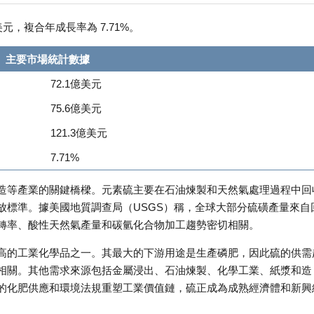
億美元，複合年成長率為 7.71%。
主要市場統計數據
72.1億美元
75.6億美元
121.3億美元
7.71%
造等產業的關鍵橋樑。元素硫主要在石油煉製和天然氣處理過程中回
放標準。據美國地質調查局（USGS）稱，全球大部分硫磺產量來自
轉率、酸性天然氣產量和碳氫化合物加工趨勢密切相關。
高的工業化學品之一。其最大的下游用途是生產磷肥，因此硫的供需
相關。其他需求來源包括金屬浸出、石油煉製、化學工業、紙漿和造
的化肥供應和環境法規重塑工業價值鏈，硫正成為成熟經濟體和新興