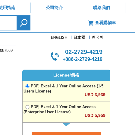
使用指南
公司簡介
聯絡我們
查看購物車
087869
02-2729-4219
+886-2-2729-4219
License/價格
PDF, Excel & 1 Year Online Access (1-5
Users License)
USD 3,939
PDF, Excel & 1 Year Online Access
(Enterprise User License)
USD 5,959