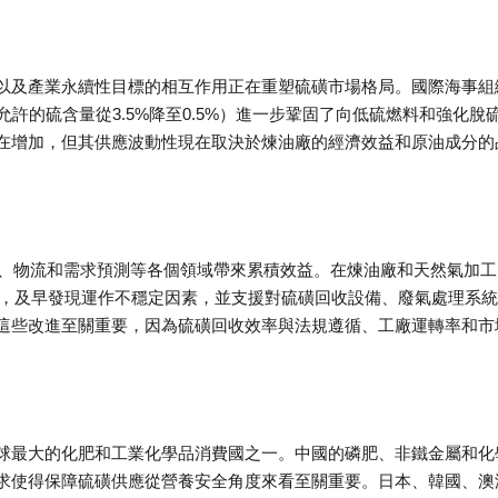
以及產業永續性目標的相互作用正在重塑硫磺市場格局。國際海事組
允許的硫含量從3.5%降至0.5%）進一步鞏固了向低硫燃料和強化脫
在增加，但其供應波動性現在取決於煉油廠的經濟效益和原油成分的
、貿易、物流和需求預測等各個領域帶來累積效益。在煉油廠和天然氣加工
能，及早發現運作不穩定因素，並支援對硫磺回收設備、廢氣處理系
這些改進至關重要，因為硫磺回收效率與法規遵循、工廠運轉率和市
球最大的化肥和工業化學品消費國之一。中國的磷肥、非鐵金屬和化
求使得保障硫磺供應從營養安全角度來看至關重要。日本、韓國、澳