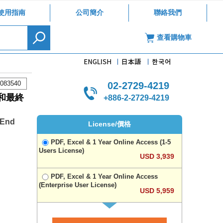
使用指南
公司簡介
聯絡我們
查看購物車
083540
02-2729-4219
和最終
+886-2-2729-4219
 End
License/價格
PDF, Excel & 1 Year Online Access (1-5
Users License)
USD 3,939
PDF, Excel & 1 Year Online Access
(Enterprise User License)
USD 5,959