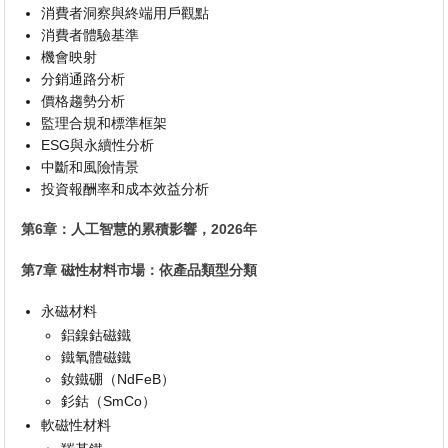
消費者洞察與終端用戶觀點
消費者體驗基準
機會映射
分銷通路分析
價格趨勢分析
監理合規和標準框架
ESG與永續性分析
中斷和風險情景
投資報酬率和成本效益分析
第6章：人工智慧的累積影響，2026年
第7章 磁性材料市場：依產品類型分類
永磁材料
鋁鎳鈷磁鐵
鐵氧體磁鐵
釹鐵硼（NdFeB）
釤鈷（SmCo）
軟磁性材料