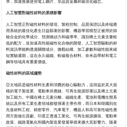
準，加速推廣使用電工鋼片、非晶質金屬和最佳化磁芯。
人工智慧對磁性材料的累積影響
人工智慧正對磁性材料的發現、製程控制、品質保證以及終端應
用系統的最佳化產生日益顯著的影響。機器學習模型正被用於篩
檢合金的化學成分、預測矯頑力和磁導率、識別稀土元素含量較
低的配方，並加速高性能磁性化合物的開發。人工智慧驅動的材
料資訊學能夠透過關聯成分、微觀結構、加工參數和磁性能來縮
短實驗週期，這在永久磁鐵、軟磁複合材料、奈米晶帶材和電工
鋼等領域具有重要價值。
磁性材料的區域趨勢
亞太地區是磁性材料生產和消費的核心驅動力，這得益於其大規
模的電子製造業、電動車供應鏈、可再生能源部署以及稀土元素
加工能力。中國在稀土元素分離、磁鐵生產、電池和電機生態系
統以及所有工業生產領域都發揮著主導作用，而日本和韓國則在
先進材料工程、精密零件、汽車電子、機器人和高可靠性磁性應
用方面做出貢獻。印度正透過工業化、可再生能源擴張、電動車
政策、鐵路電氣化和國內製造業發展舉措來擴大其影響力。隨著