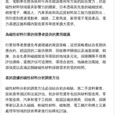
造、電動車生態系統和可再生能源應用等方面的綜合實力，仍是
磁性材料領域最具影響力的國家。日本憑藉其先進的磁鐵技術、
精密電子、機器人、汽車系統和高品質材料加工能力脫穎而出，
而印度則透過電動車、鐵路、工業馬達、家用電子電器產品、電
力基礎設施和國內製造業等舉措來擴大需求。
為磁性材料行業的領導者提供的實用建議
行業領導者應優先考慮穩健的籌資策略，這些策略應結合長期供
應合約、經認證的二級供應商、回收夥伴關係以及涵蓋採礦、精
煉、合金生產和磁鐵製造等環節的地域多元化。採購團隊不僅應
評估價格，還應評估可追溯性、環境合規性、地緣政治風險、能
源強度以及滿足關鍵磁性材料採購需求所需的時間。
基於證據的磁性材料分析調查方法
磁性材料分析的調查方法必須結合初步檢驗、第二手資料審查、
技術基準測試和法規評估。初步研究通常包括與材料製造商、零
件製造商、汽車和電子工程師、能源設備供應商、回收商、採購
專家以及永久磁鐵、軟磁性材料、鐵氧體、電工鋼片和稀土元素
處理等領域的技術專家進行結構化討論。