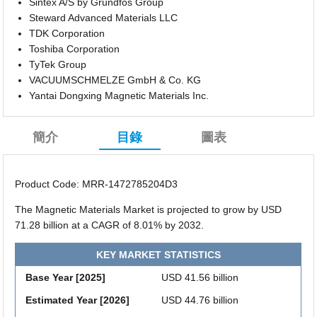
Sintex A/S by Grundfos Group
Steward Advanced Materials LLC
TDK Corporation
Toshiba Corporation
TyTek Group
VACUUMSCHMELZE GmbH & Co. KG
Yantai Dongxing Magnetic Materials Inc.
簡介
目錄
圖表
Product Code: MRR-1472785204D3
The Magnetic Materials Market is projected to grow by USD
71.28 billion at a CAGR of 8.01% by 2032.
KEY MARKET STATISTICS
Base Year [2025]
USD 41.56 billion
Estimated Year [2026]
USD 44.76 billion