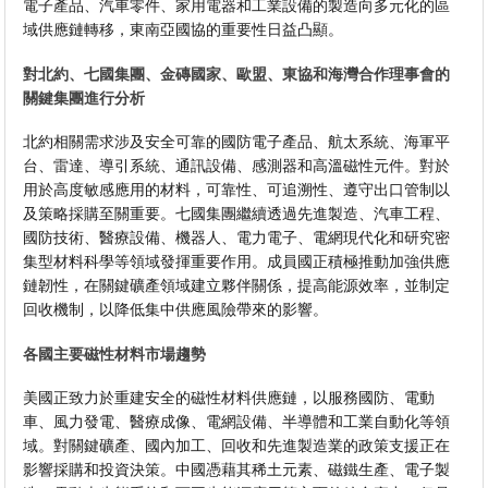
電子產品、汽車零件、家用電器和工業設備的製造向多元化的區
域供應鏈轉移，東南亞國協的重要性日益凸顯。
對北約、七國集團、金磚國家、歐盟、東協和海灣合作理事會的
關鍵集團進行分析
北約相關需求涉及安全可靠的國防電子產品、航太系統、海軍平
台、雷達、導引系統、通訊設備、感測器和高溫磁性元件。對於
用於高度敏感應用的材料，可靠性、可追溯性、遵守出口管制以
及策略採購至關重要。七國集團繼續透過先進製造、汽車工程、
國防技術、醫療設備、機器人、電力電子、電網現代化和研究密
集型材料科學等領域發揮重要作用。成員國正積極推動加強供應
鏈韌性，在關鍵礦產領域建立夥伴關係，提高能源效率，並制定
回收機制，以降低集中供應風險帶來的影響。
各國主要磁性材料市場趨勢
美國正致力於重建安全的磁性材料供應鏈，以服務國防、電動
車、風力發電、醫療成像、電網設備、半導體和工業自動化等領
域。對關鍵礦產、國內加工、回收和先進製造業的政策支援正在
影響採購和投資決策。中國憑藉其稀土元素、磁鐵生產、電子製