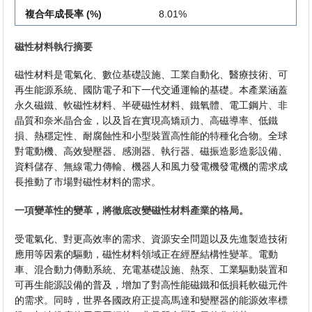
複合年成長率 (%)
8.01%
磁性材料執行摘要
磁性材料是電氣化、數位基礎設施、工業自動化、醫療技術、可
再生能源系統、國防電子和下一代交通運輸的基礎。本產業涵蓋
永久磁鐵、軟磁性材料、半硬磁性材料、鐵氧體、電工鋼片、非
晶質和奈米晶合金，以及旨在實現高矯頑力、高磁導率、低鐵
損、熱穩定性、耐腐蝕性和小型裝置高性能的特種化合物。全球
對電動機、高效變壓器、感測器、執行器、磁振造影造影設備、
資料儲存、無線電力傳輸、機器人和風力發電機發電機的需求成
長推動了市場對磁性材料的需求。
一項變革性的變革，將徹底改變磁性材料產業的格局。
受電氣化、對更高效率的需求、資源安全問題以及先進製造技術
應用等因素的驅動，磁性材料領域正在經歷結構性變革。電動
車、混合動力傳動系統、充電基礎設施、熱泵、工業驅動裝置和
可再生能源設備的普及，增加了對高性能磁鐵和低損耗軟磁元件
的需求。同時，世界各國政府正提高馬達和變壓器的能源效率標