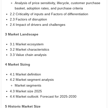
Analysis of price sensitivity, lifecycle, customer purchase
basket, adoption rates, and purchase criteria
2.2 Criticality of inputs and Factors of differentiation
2.3 Factors of disruption
2.4 Impact of drivers and challenges
3 Market Landscape
3.1 Market ecosystem
3.2 Market characteristics
3.3 Value chain analysis
4 Market Sizing
4.1 Market definition
4.2 Market segment analysis
Market segments
4.3 Market size 2025
4.4 Market outlook: Forecast for 2025-2030
5 Historic Market Size