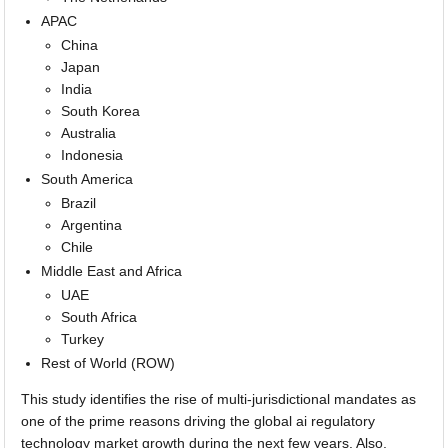
APAC
China
Japan
India
South Korea
Australia
Indonesia
South America
Brazil
Argentina
Chile
Middle East and Africa
UAE
South Africa
Turkey
Rest of World (ROW)
This study identifies the rise of multi-jurisdictional mandates as
one of the prime reasons driving the global ai regulatory
technology market growth during the next few years. Also,