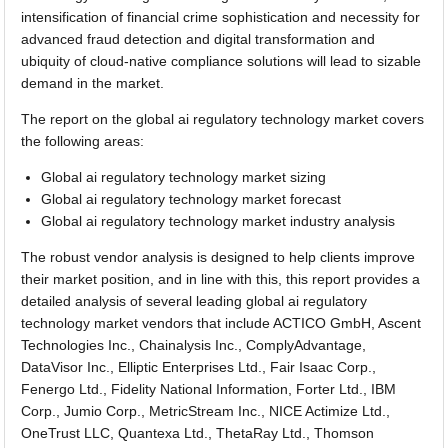
intensification of financial crime sophistication and necessity for
advanced fraud detection and digital transformation and
ubiquity of cloud-native compliance solutions will lead to sizable
demand in the market.
The report on the global ai regulatory technology market covers
the following areas:
Global ai regulatory technology market sizing
Global ai regulatory technology market forecast
Global ai regulatory technology market industry analysis
The robust vendor analysis is designed to help clients improve
their market position, and in line with this, this report provides a
detailed analysis of several leading global ai regulatory
technology market vendors that include ACTICO GmbH, Ascent
Technologies Inc., Chainalysis Inc., ComplyAdvantage,
DataVisor Inc., Elliptic Enterprises Ltd., Fair Isaac Corp.,
Fenergo Ltd., Fidelity National Information, Forter Ltd., IBM
Corp., Jumio Corp., MetricStream Inc., NICE Actimize Ltd.,
OneTrust LLC, Quantexa Ltd., ThetaRay Ltd., Thomson