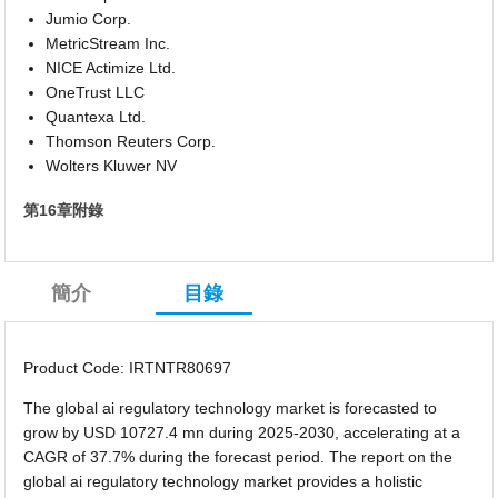
Jumio Corp.
MetricStream Inc.
NICE Actimize Ltd.
OneTrust LLC
Quantexa Ltd.
Thomson Reuters Corp.
Wolters Kluwer NV
第16章附錄
簡介
目錄
Product Code: IRTNTR80697
The global ai regulatory technology market is forecasted to
grow by USD 10727.4 mn during 2025-2030, accelerating at a
CAGR of 37.7% during the forecast period. The report on the
global ai regulatory technology market provides a holistic