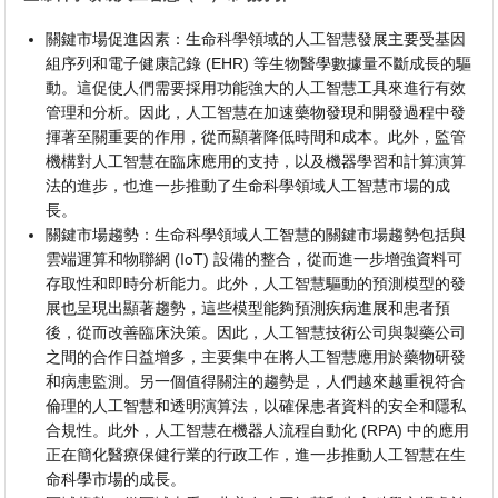
關鍵市場促進因素：生命科學領域的人工智慧發展主要受基因
組序列和電子健康記錄 (EHR) 等生物醫學數據量不斷成長的驅
動。這促使人們需要採用功能強大的人工智慧工具來進行有效
管理和分析。因此，人工智慧在加速藥物發現和開發過程中發
揮著至關重要的作用，從而顯著降低時間和成本。此外，監管
機構對人工智慧在臨床應用的支持，以及機器學習和計算演算
法的進步，也進一步推動了生命科學領域人工智慧市場的成
長。
關鍵市場趨勢：生命科學領域人工智慧的關鍵市場趨勢包括與
雲端運算和物聯網 (IoT) 設備的整合，從而進一步增強資料可
存取性和即時分析能力。此外，人工智慧驅動的預測模型的發
展也呈現出顯著趨勢，這些模型能夠預測疾病進展和患者預
後，從而改善臨床決策。因此，人工智慧技術公司與製藥公司
之間的合作日益增多，主要集中在將人工智慧應用於藥物研發
和病患監測。另一個值得關注的趨勢是，人們越來越重視符合
倫理的人工智慧和透明演算法，以確保患者資料的安全和隱私
合規性。此外，人工智慧在機器人流程自動化 (RPA) 中的應用
正在簡化醫療保健行業的行政工作，進一步推動人工智慧在生
命科學市場的成長。