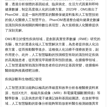
量，透過分析個體的基因組成、臨床病史、生活方式因素和即時
健康數據，制定高度個人化的治療方案。 2023年，OM1推出了
PhenOM，這是一個利用豐富的醫療保健資料集和人工智慧技術
的個人化醫療人工智慧平台。 PhenOM透過整合縱向健康史數據
並識別與疾病相關的獨特數位表現型，為大規模個人化醫療提供
了深刻見解。
OM1專注於慢性疾病領域，是創新真實世界數據（RWE）研究的
先驅，致力於透過尖端人工智慧解決方案，為患者提供個人化治
療方案，從而推動醫學進步。這種個人化治療不僅療效更佳，副
作用更小。此外，人工智慧驅動的預測模型有助於識別特定疾病
的高風險患者，從而實現早期療育和預防措施。在腫瘤學領域，
人工智慧還能幫助識別導致患者癌症的特定基因突變，使腫瘤科
醫師能夠推薦標靶治療。
疾病診斷和生物標記發現
人工智慧演算法能夠以極高的準確度和效率分析各種醫療資料來
源，包括X光片、核磁共振成像（MRI）和電腦電腦斷層掃描）等
醫學影像，以及病患的電子健康記錄和基因組圖譜。在放射學領
域，人工智慧驅動的影像分析能夠幫助放射科醫生檢測細微異常