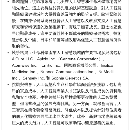
區域趨勢：從區域來看，北美在人工智慧和生命科學市場處於
領先地位。這主要得益於其先進的技術基礎設施、對人工智慧
和醫療保健領域的大量投資以及強力的監管支援。歐洲緊隨其
後，在醫療保健系統日益普及人工智慧以及政府支持人工智慧
研究和資料保護的政策推動下，實現了顯著成長。亞太地區也
呈現顯著成長，這主要得益於不斷成長的醫療保健需求、技術
進步以及中國、日本和印度等國政府為促進人工智慧發展所採
取的舉措。
競爭格局：生命科學產業人工智慧領域的主要市場參與者包括
AiCure LLC、Apixio Inc.（Centene Corporation）、
Atomwise Inc.、Enlitic Inc.、國際商業機器公司、Insilico
Medicine Inc.、Nuance Communications Inc.、NuMedii
Inc.、Sensely Inc. 和 Sophia Genetics SA。
挑戰與機會：人工智慧和生命科學市場面臨許多挑戰，包括高
昂的實施成本、人工智慧專業人才短缺以及日益成長的資料隱
私和安全擔憂。生物數據的複雜性需要更複雜的人工智慧模
型，但這些模型的發展充滿挑戰。另一方面，就機會而言，人
工智慧在簡化藥物研發流程、降低成本以及提供針對每位患者
的個人化醫療方面展現出巨大潛力。此外，新興市場也蘊藏著
巨大的成長潛力，人工智慧可以幫助縮小醫療服務的差距。