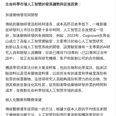
生命科學市場人工智慧的發展趨勢與促進因素：
加速藥物發現與開發
傳統的藥物研發流程耗時漫長、成本高昂且效率低下，一種新藥
從研發到上市往往需要十多年時間。人工智慧正在改變這一現
狀，加速藥物研發的各個階段。例如，2023年，Cognizant在舊金
山成立了高級人工智慧實驗室，主要專注於核心人工智慧研究、
創新以及尖端人工智慧系統的開發。該實驗室擁有一支專業的AI研
究人員和開發人員團隊，目前已獲得75項專利（已註冊和正在申
請中），並正在拓展與研究機構、客戶和新創公司的合作關係。
機器學習演算法分析大量資料集，包括生物和化學資訊、臨床試
驗資料以及現有藥物資料庫，以前所未有的速度和準確度識別有
前景的候選藥物。這使得研究人員能夠識別有潛力的化合物、預
測其療效並最佳化其性質，從而顯著降低藥物研發所需的時間和
成本，並推動生命科學領域人工智慧市場的成長。
個人化醫療和醫療保健
傳統醫療通常採用統一的方法，根據大樣本人群的平均情況來開
立藥物和治療方法。人工智慧則利用巨量資料和機器學習的力