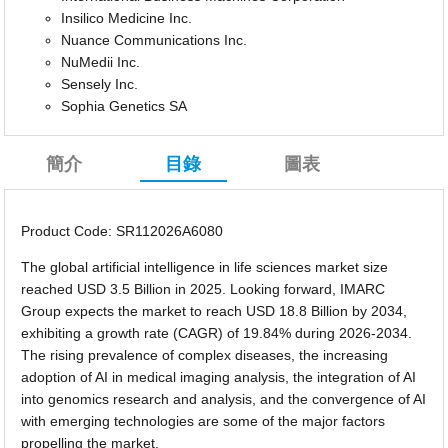
Insilico Medicine Inc.
Nuance Communications Inc.
NuMedii Inc.
Sensely Inc.
Sophia Genetics SA
簡介
目錄
圖表
Product Code: SR112026A6080
The global artificial intelligence in life sciences market size
reached USD 3.5 Billion in 2025. Looking forward, IMARC
Group expects the market to reach USD 18.8 Billion by 2034,
exhibiting a growth rate (CAGR) of 19.84% during 2026-2034.
The rising prevalence of complex diseases, the increasing
adoption of AI in medical imaging analysis, the integration of AI
into genomics research and analysis, and the convergence of AI
with emerging technologies are some of the major factors
propelling the market.