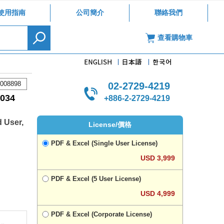
使用指南
公司簡介
聯絡我們
查看購物車
008898
02-2729-4219
34
+886-2-2729-4219
d User,
License/價格
PDF & Excel (Single User License)
USD 3,999
PDF & Excel (5 User License)
USD 4,999
PDF & Excel (Corporate License)