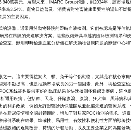
40萬美元。展望未來，IMARC Group預測，到2034年，該市場規
合年成長率為3.54%。寵物日益普及、消費者對牲畜健康重要性的認知不斷
場發展的主要因素。
帶式的設備，通常用於動物醫院的即時血液檢測。它們被認為是評估氫
疾病潛在風險的先進解決方案。這些設備兼具卓越的臨床檢測結果和
檢查室。獸用即時檢測血氣分析儀在解決動物健康問題的獸醫中心和
素之一。這主要得益於犬、貓、兔子等伴侶動物，尤其是在核心家庭
認知不斷提高，也是推動市場成長的另一個因素。此外，與檢查室檢
因為POC系統能夠提供更好的臨床結果並快速檢測多種感染疾病，這也
地分析通用疾病，包括癬、天花、仔豬腹瀉、腹瀉、狂犬病、黑蹄病和
出的利多政策，例如允許獸醫診所快速開放並配備先進的醫療系統，
是在新冠疫情和全國封鎖期間，增加了對居家POC檢測的需求。這
療保健系統在結果、準確性、易用性、有效性和便利性方面的顯著技
基礎設施的近期改善、持續的研發活動，以及主要企業之間為開發新