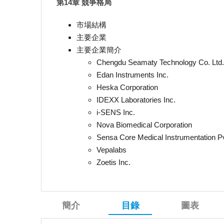
第14章 競爭格局
市場結構
主要企業
主要企業簡介
Chengdu Seamaty Technology Co. Ltd.
Edan Instruments Inc.
Heska Corporation
IDEXX Laboratories Inc.
i-SENS Inc.
Nova Biomedical Corporation
Sensa Core Medical Instrumentation Pv
Vepalabs
Zoetis Inc.
簡介
目錄
圖表