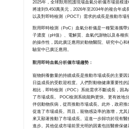
2025年，全球獸用照護現場血氣分析儀市場規模達6,8
將達到9,450萬美元，2026年至2034年的複
以及對即時檢測（POC​​T）需求的成長是推動市
獸用即時檢測（PoC）血氣分析儀是一種緊湊攜
子濃度（pH值）、電解質、血氣代謝物以及各種
的操作性，因此廣泛應用於動物醫院、研究中心和
驗室中已廣泛應用。
獸用即時血氣分析儀市場趨勢：
寵物飼養數量的持續成長是推動市場成長的主要因
日益成長的受歡迎程度。人們對動物健康重要性的
相比，即時檢測（POC​​）系統需求不斷成長，
了市場成長。 POC檢測系統能夠更快、更有效
伴侶動物疾病，從而推動市場成長。此外，政府推
促進了市場成長。而且，寵物感染率的激增，尤其
來又顯著推動了市場成長。這進一步歸功於現有醫
進步。其他促成市場前景光明的因素包括醫療保健