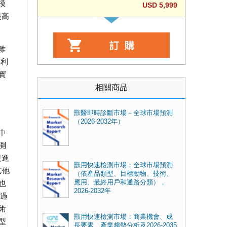
模
USD 5,999
提高
離
便利
實
相關商品
獸醫即時診斷市場－全球市場預測
（2026-2032年）
中
測
促進
獸用快速檢測市場：全球市場預測
其他
（依產品類型、目標動物、技術、
應用、最終用戶和通路分類），
也
2026-2032年
反過
術
獸用快速檢測市場：商業機會、成
型
長要素、產業趨勢分析及2026-2035