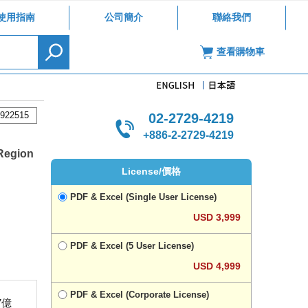
使用指南
公司簡介
聯絡我們
查看購物車
922515
02-2729-4219
+886-2-2729-4219
 Region
License/價格
PDF & Excel (Single User License)
USD 3,999
PDF & Excel (5 User License)
USD 4,999
PDF & Excel (Corporate License)
7億