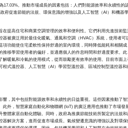
R）為17.03%。推動市場成長的因素包括：人們對能源效率和永續性的
、政府促進節能的法規、環保意識的增強以及人工智慧（AI）和機器
旨在提高住宅和商業空調管理的效率和便利性。它們利用先進技術監
控器被廣泛用於最佳化暖氣、通風和空調（HVAC）系統，使用者可
這項功能使住宅柔軟性保持舒適的室內環境，同時降低能耗和相關成
的推移學習使用者的偏好，並適應個人的作息時間和舒適度要求。此
了解暖氣和冷氣的使用模式，從而鼓勵更有效率的使用。目前市面上
可程式溫控器、人工智慧（AI）學習型溫控器、區域控制型溫控器和
影響，其中包括對能源效率和永續性的日益重視。這些因素推動了智
外，智慧家庭自動化和物聯網 (IoT) 的廣泛應用也推動了市場發
升整體家居自動化體驗。同時，政府為推廣節能技術所製定的法規和
控器解決方案，進而促進市場成長。氣候變遷意識的增強以及對環保
者尋求更環保的選擇。因此，包括機器學習和人工智慧在內的技術進