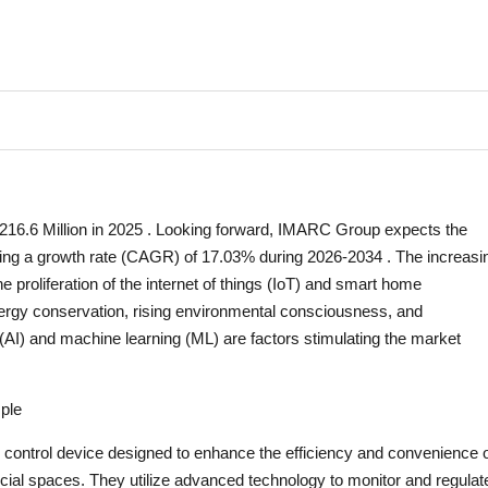
16.6 Million in 2025 . Looking forward, IMARC Group expects the
ting a growth rate (CAGR) of 17.03% during 2026-2034 . The increasi
e proliferation of the internet of things (IoT) and smart home
ergy conservation, rising environmental consciousness, and
e (AI) and machine learning (ML) are factors stimulating the market
ple
 control device designed to enhance the efficiency and convenience 
ial spaces. They utilize advanced technology to monitor and regulat