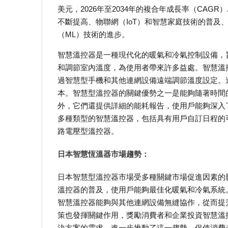
美元，2026年至2034年的複合年成長率（CAG
不斷提高、物聯網（IoT）和智慧家庭技術的普及
（ML）技術的進步。
智慧溫控器是一種現代化的暖氣和冷氣控制設備，
和調節室內溫度，為使用者帶來許多益處。智慧溫
過智慧型手機和其他連網設備遠端調節溫度設定。
本。智慧型溫控器的關鍵優勢之一是能夠隨著時間
外，它們還提供詳細的能耗報告，使用戶能夠深入
多種類型的智慧溫控器，包括具有用戶自訂日程的
路電壓型溫控器。
日本智慧恆溫器市場趨勢：
日本智慧型溫控器市場受多種關鍵市場促進因素的
溫控器的普及，使用戶能夠最佳化暖氣和冷氣系統。此
智慧溫控器能夠與其他連網設備無縫協作，從而提
策也發揮關鍵作用，獎勵消費者和企業投資智慧溫
決方案的需求，進一步推動了這一趨勢，促使消費