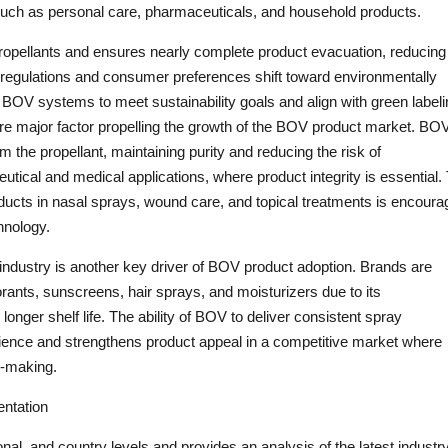
such as personal care, pharmaceuticals, and household products.
ropellants and ensures nearly complete product evacuation, reducing
 regulations and consumer preferences shift toward environmentally
BOV systems to meet sustainability goals and align with green labeli
e major factor propelling the growth of the BOV product market. BO
 the propellant, maintaining purity and reducing the risk of
eutical and medical applications, where product integrity is essential.
oducts in nasal sprays, wound care, and topical treatments is encoura
hnology.
ndustry is another key driver of BOV product adoption. Brands are
rants, sunscreens, hair sprays, and moisturizers due to its
onger shelf life. The ability of BOV to deliver consistent spray
ence and strengthens product appeal in a competitive market where
n-making.
ntation
onal, and country levels and provides an analysis of the latest industr