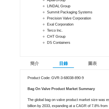
LINDAL Group
Summit Packaging Systems
Precision Valve Corporation
Exal Corporation
Terco Inc.
CHT Group
DS Containers
簡介
目錄
圖表
Product Code: GVR-3-68038-890-9
Bag On Valve Product Market Summary
The global bag on valve product market size was es
billion by 2033, expanding at a CAGR of 7.8% from 