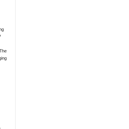
ng
V
 The
ging
y