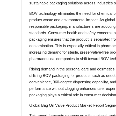
sustainable packaging solutions across industries 
BOV technology eliminates the need for chemical p
product waste and environmental impact. As global
responsible packaging, manufacturers are adopting 
standards. Consumer health and safety concerns ar
packaging ensures that the product is separated from
contamination. This is especially critical in pharmac
increasing demand for sterile, preservative-free pr
pharmaceutical companies to shift toward BOV tec
Rising demand in the personal care and cosmetics i
utilizing BOV packaging for products such as deodo
convenience, 360-degree dispensing capability, and l
performance without clogging enhances user experi
packaging plays a critical role in consumer decisio
Global Bag On Valve Product Market Report Segme
This report forecasts revenue growth at global, regi