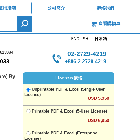
使用指南
公司簡介
聯絡我們
查看購物車
813984
02-2729-4219
33
+886-2-2729-4219
are) By
License/價格
Unprintable PDF & Excel (Single User
License)
USD 5,950
Printable PDF & Excel (5-User License)
USD 6,950
Printable PDF & Excel (Enterprise
License)