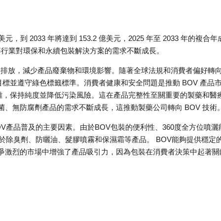
元，到 2033 年將達到 153.2 億美元，2025 年至 2033 年的複合
品等行業對環保和永續包裝解決方案的需求不斷成長。
全排放，減少產品廢棄物和環境影響。隨著全球法規和消費者偏好轉
目標並遵守綠色標籤標準。消費者健康和安全問題是推動 BOV 產品
分離，保持純度並降低污染風險。這在產品完整性至關重要的製藥和醫
、無防腐劑產品的需求不斷成長，這推動製藥公司轉向 BOV 技術
V產品普及的主要因素。由於BOV包裝的便利性、360度全方位噴灑
於除臭劑、防曬油、髮膠噴霧和保濕霜等產品。 BOV能夠提供穩定
爭激烈的市場中增強了產品吸引力，因為包裝在消費者決策中起著關