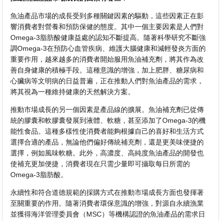
魚油產品市場的成長受到多種關鍵因素的驅動，這些因素正在影
響消費者對營養和預防保健的態度。其中一個主要因素是人們對
Omega-3脂肪酸健康益處的認知不斷提高。隨著科學研究不斷強
調Omega-3在預防心血管疾病、維護大腦健康和減輕發炎方面的
重要作用，越來越多的消費者開始服用魚油補充劑，將其作為改
善自身健康的積極手段。這種意識的增強，加上肥胖、糖尿病和
心臟病等文明病的日益普遍，正在推動人們對魚油產品的需求，
將其視為一種維持健康的天然解決方案。
推動市場成長的另一個因素是產品線的擴展。魚油補充劑已從傳
統的膠囊和軟膠囊發展到液體、軟糖，甚至添加了Omega-3的機
能性食品。這種多樣性使消費者能夠根據自己的喜好和生活方式
選擇合適的產品，無論他們偏好傳統補充劑，還是更美味便捷的
選擇，例如風味軟糖。此外，高濃度、高純度魚油產品的開發也
使補充更加便捷，消費者現在只需少量即可攝取每日所需的
Omega-3脂肪酸。
永續性和符合道德規範的採購方式在推動市場成長方面也發揮著
至關重要的作用。隨著消費者環保意識的增強，對源自永續漁業
並獲得海洋管理委員會（MSC）等機構認證的魚油產品的需求日