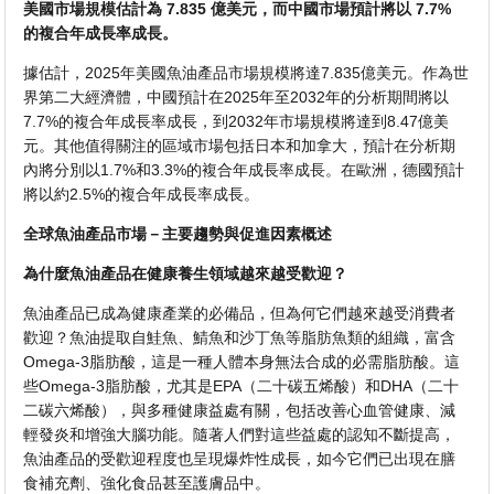
美國市場規模估計為 7.835 億美元，而中國市場預計將以 7.7%
的複合年成長率成長。
據估計，2025年美國魚油產品市場規模將達7.835億美元。作為世
界第二大經濟體，中國預計在2025年至2032年的分析期間將以
7.7%的複合年成長率成長，到2032年市場規模將達到8.47億美
元。其他值得關注的區域市場包括日本和加拿大，預計在分析期
內將分別以1.7%和3.3%的複合年成長率成長。在歐洲，德國預計
將以約2.5%的複合年成長率成長。
全球魚油產品市場－主要趨勢與促進因素概述
為什麼魚油產品在健康養生領域越來越受歡迎？
魚油產品已成為健康產業的必備品，但為何它們越來越受消費者
歡迎？魚油提取自鮭魚、鯖魚和沙丁魚等脂肪魚類的組織，富含
Omega-3脂肪酸，這是一種人體本身無法合成的必需脂肪酸。這
些Omega-3脂肪酸，尤其是EPA（二十碳五烯酸）和DHA（二十
二碳六烯酸），與多種健康益處有關，包括改善心血管健康、減
輕發炎和增強大腦功能。隨著人們對這些益處的認知不斷提高，
魚油產品的受歡迎程度也呈現爆炸性成長，如今它們已出現在膳
食補充劑、強化食品甚至護膚品中。