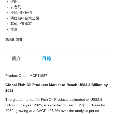
伊朗
以色列
沙烏地阿拉伯
阿拉伯聯合大公國
其他中東國家
非洲
第4章 競賽
簡介
目錄
Product Code: MCP11967
Global Fish Oil Products Market to Reach US$3.3 Billion by
2032
The global market for Fish Oil Products estimated at US$2.6
Billion in the year 2025, is expected to reach US$3.3 Billion by
2032, growing at a CAGR of 3.9% over the analysis period