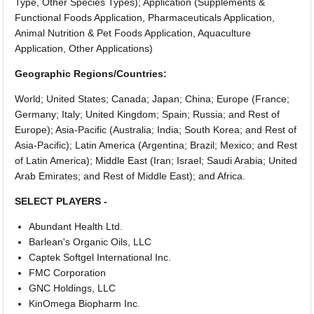
Type, Other Species Types); Application (Supplements &
Functional Foods Application, Pharmaceuticals Application,
Animal Nutrition & Pet Foods Application, Aquaculture
Application, Other Applications)
Geographic Regions/Countries:
World; United States; Canada; Japan; China; Europe (France;
Germany; Italy; United Kingdom; Spain; Russia; and Rest of
Europe); Asia-Pacific (Australia; India; South Korea; and Rest of
Asia-Pacific); Latin America (Argentina; Brazil; Mexico; and Rest
of Latin America); Middle East (Iran; Israel; Saudi Arabia; United
Arab Emirates; and Rest of Middle East); and Africa.
SELECT PLAYERS -
Abundant Health Ltd.
Barlean's Organic Oils, LLC
Captek Softgel International Inc.
FMC Corporation
GNC Holdings, LLC
KinOmega Biopharm Inc.