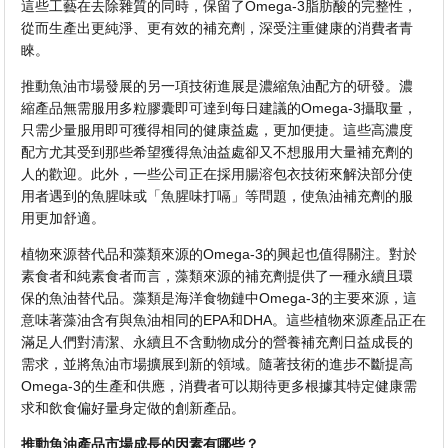
這些工藝在去除雜質的同時，保留了Omega-3脂肪酸的完整性，
從而生產出更純淨、更有效的補充劑，深受注重健康的消費者青
睞。
推動魚油市場發展的另一項技術進展是濃縮魚油配方的研發。濃
縮產品無需服用多粒膠囊即可達到每日建議的Omega-3攝取量，
只需少量服用即可獲得相同的健康益處，更加便捷。這些高濃度
配方尤其受到那些希望獲得魚油益處卻又不想服用大量補充劑的
人的歡迎。此外，一些公司正在採用腸溶包衣技術來解決部分使
用者遇到的魚腥味或「魚腥味打嗝」等問題，使魚油補充劑的服
用更加舒適。
植物來源替代品和藻類來源的Omega-3的興起也值得關注。對於
素食者和純素食者而言，藻類來源的補充劑提供了一種永續且環
保的魚油替代品。藻類是海洋食物鏈中Omega-3的主要來源，這
意味著藻油含有與魚油相同的EPA和DHA。這些植物來源產品正在
滿足人們對清潔、永續且不含動物成分的營養補充劑日益成長的
需求，並將魚油市場擴展到新的領域。隨著技術的進步不斷提高
Omega-3的生產和供應，消費者可以期待更多根據其特定健康需
求和飲食偏好量身定做的創新產品。
推動魚油產品市場成長的因素有哪些？