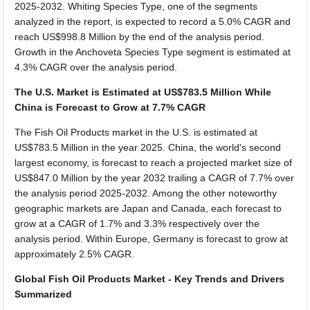
2025-2032. Whiting Species Type, one of the segments
analyzed in the report, is expected to record a 5.0% CAGR and
reach US$998.8 Million by the end of the analysis period.
Growth in the Anchoveta Species Type segment is estimated at
4.3% CAGR over the analysis period.
The U.S. Market is Estimated at US$783.5 Million While
China is Forecast to Grow at 7.7% CAGR
The Fish Oil Products market in the U.S. is estimated at
US$783.5 Million in the year 2025. China, the world's second
largest economy, is forecast to reach a projected market size of
US$847.0 Million by the year 2032 trailing a CAGR of 7.7% over
the analysis period 2025-2032. Among the other noteworthy
geographic markets are Japan and Canada, each forecast to
grow at a CAGR of 1.7% and 3.3% respectively over the
analysis period. Within Europe, Germany is forecast to grow at
approximately 2.5% CAGR.
Global Fish Oil Products Market - Key Trends and Drivers
Summarized