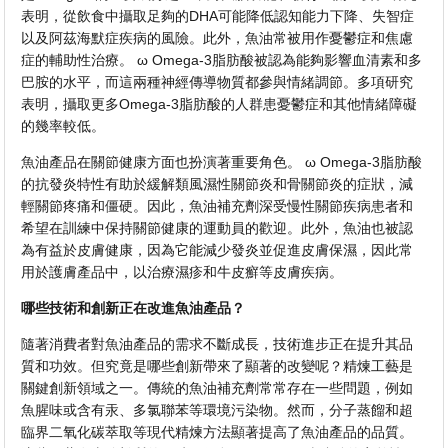
表明，從飲食中攝取足夠的DHA可能降低認知能力下降、失智症
以及阿茲海默症疾病的風險。此外，魚油常被用作憂鬱症和焦慮
症的輔助性治療。 ω Omega-3脂肪酸被認為能夠影響血清素和多
巴胺的水平，而這兩種神經傳導物質都參與情緒調節。多項研究
表明，攝取更多Omega-3脂肪酸的人群患憂鬱症和其他情緒障礙
的幾率較低。
魚油產品在關節健康方面也扮演著重要角色。 ω Omega-3脂肪酸
的抗發炎特性有助於緩解類風濕性關節炎和骨關節炎的症狀，減
輕關節疼痛和僵硬。因此，魚油補充劑深受慢性關節疾病患者和
希望在訓練中保持關節健康的運動員的歡迎。此外，魚油也被認
為有益於皮膚健康，因為它能減少發炎並促進皮膚保濕，因此常
用於護膚產品中，以治療濕疹和牛皮癬等皮膚疾病。
哪些技術和創新正在改進魚油產品？
隨著消費者對魚油產品的需求不斷成長，技術進步正在提升其品
質和功效。但究竟是哪些創新帶來了顯著的改變呢？精煉工藝是
關鍵創新領域之一。傳統的魚油補充劑常常存在一些問題，例如
魚腥味或含有汞、多氯聯苯等環境污染物。然而，分子蒸餾和超
臨界二氧化碳萃取等現代精煉方法顯著提高了魚油產品的品質。