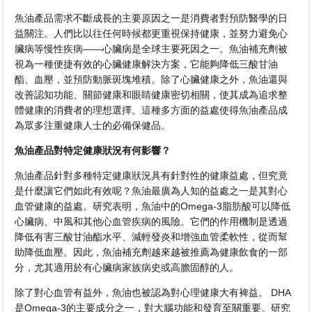
魚油產品需求不斷成長的主要原因之一是消費者對預防醫學的日
益關注。人們比以往任何時候都更重視保持健康，並努力避免心
臟病等慢性疾病——心臟病是全球主要死因之一。魚油補充劑被
視為一種便捷有效的心臟健康解決方案，它能夠降低三酸甘油
酯、血壓，並預防動脈斑塊堆積。除了心臟健康之外，魚油還與
改善認知功能、關節健康和眼睛健康密切相關，使其成為追求整
體健康的消費者的理想選擇。這種多方面的益處使得魚油產品成
為眾多注重健康人士的必備保健品。
魚油產品對特定健康狀況有何影響？
魚油產品針對多種特定健康狀況具有針對性的健康益處，但究竟
是什麼讓它們如此有效呢？魚油最廣為人知的益處之一是其對心
血管健康的益處。研究表明，魚油中的Omega-3脂肪酸可以降低
心臟病、中風和其他心血管疾病的風險。它們的作用機制是透過
降低有害三酸甘油酯水平、減輕發炎和增強血管柔軟性，從而幫
助降低血壓。因此，魚油補充劑越來越被推薦為健康飲食的一部
分，尤其適用於有心臟病家族病史或高膽固醇的人。
除了對心血管有益外，魚油也被認為對心理健康大有裨益。 DHA
是Omega-3的主要成分之一，對大腦功能和發育至關重要。研究