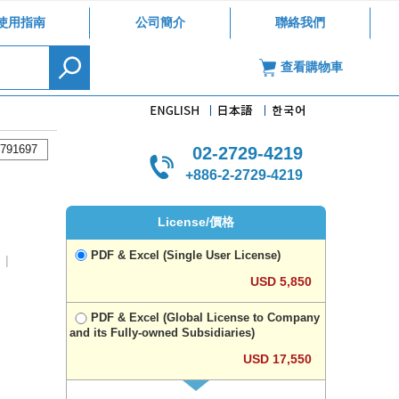
使用指南
公司簡介
聯絡我們
查看購物車
791697
02-2729-4219
+886-2-2729-4219
License/價格
PDF & Excel (Single User License)
|
USD 5,850
PDF & Excel (Global License to Company
and its Fully-owned Subsidiaries)
USD 17,550