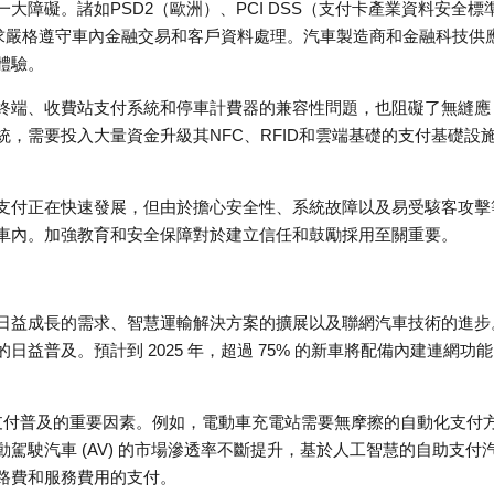
障礙。諸如PSD2（歐洲）、PCI DSS（支付卡產業資料安全標
要求嚴格遵守車內金融交易和客戶資料處理。汽車製造商和金融科技供
體驗。
終端、收費站支付系統和停車計費器的兼容性問題，也阻礙了無縫應
，需要投入大量資金升級其NFC、RFID和雲端基礎的支付基礎設
支付正在快速發展，但由於擔心安全性、系統故障以及易受駭客攻擊
車內。加強教育和安全保障對於建立信任和鼓勵採用至關重要。
日益成長的需求、智慧運輸解決方案的擴展以及聯網汽車技術的進步
益普及。預計到 2025 年，超過 75% 的新車將配備內建連網功
車載支付普及的重要因素。例如，電動車充電站需要無摩擦的自動化支付
駕駛汽車 (AV) 的市場滲透率不斷提升，基於人工智慧的自助支付
路費和服務費用的支付。