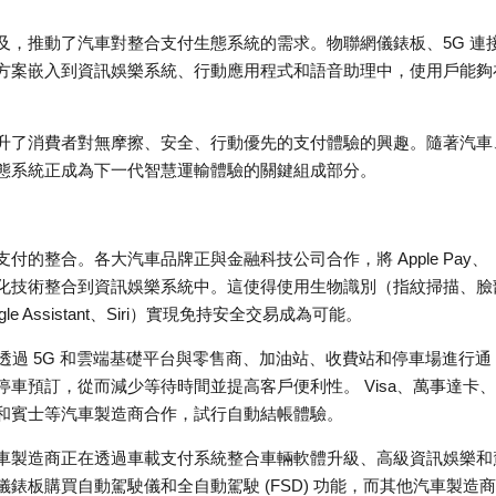
及，推動了汽車對整合支付生態系統的需求。物聯網儀錶板、5G 連
方案嵌入到資訊娛樂系統、行動應用程式和語音助理中，使用戶能夠
升了消費者對無摩擦、安全、行動優先的支付體驗的興趣。隨著汽車
態系統正成為下一代智慧運輸體驗的關鍵組成部分。
的整合。各大汽車品牌正與金融科技公司合作，將 Apple Pay、
ercard 的令牌化技術整合到資訊娛樂系統中。這使得使用生物識別（指紋掃描、
le Assistant、Siri）實現免持安全交易成為可能。
汽車透過 5G 和雲端基礎平台與零售商、加油站、收費站和停車場進行通
車預訂，從而減少等待時間並提高客戶便利性。 Visa、萬事達卡
和賓士等汽車製造商合作，試行自動結帳體驗。
車製造商正在透過車載支付系統整合車輛軟體升級、高級資訊娛樂和
錶板購買自動駕駛儀和全自動駕駛 (FSD) 功能，而其他汽車製造