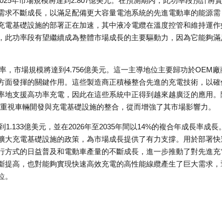
計到2025年市場規模將達到2.807億美元。在預測期內，此功率段預計將
需求不斷成長，以滿足配備更大容量電池系統的先進電動車的能源需
充電基礎設施的部署正在加速，其中液冷電纜在溫度控管和維持運作
，此功率段有望繼續成為整體市場成長的主要驅動力，因為它能夠滿
佔有率，市場規模將達到4.756億美元。這一主導地位主要歸功於OEM廠
方面發揮的關鍵作用。這些製造商正積極整合先進的充電技術，以確
率地支援高功率充電，因此在這些系統中正得到越來越廣泛的應用。
加重視車輛開發與充電基礎設施的整合，從而增強了其市場影響力。
.133億美元，並在2026年至2035年間以14%的複合年成長率成長
擴大充電基礎設施的政策，為市場成長提供了有力支撐。用於部署快
行方式的日益普及和電動車產量的不斷成長，進一步推動了對先進充
斷提高，也對能夠實現快速高效充電的高性能線纜產生了巨大需求，
位。