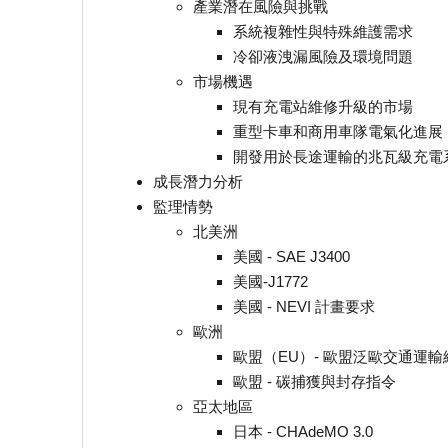
產業潛在風險與挑戰
系統複雜性與特殊維護需求
冷卻液洩漏風險及環境問題
市場機遇
現有充電站維修升級的市場
重型卡車和商用車隊電氣化進展
開發用於長途運輸的兆瓦級充電
成長潛力分析
監理情勢
北美洲
美國 - SAE J3400
美國-J1772
美國 - NEVI 計畫要求
歐洲
歐盟（EU）- 歐盟泛歐交通運輸
歐盟 - 碳捕獲與封存指令
亞太地區
日本 - CHAdeMO 3.0