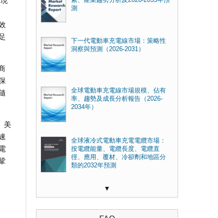
實現
測
效
足
下一代電動車充電線市場：策略性
洞察與預測（2026-2031）
商
保
全球電動車充電線市場規模、佔有
隨
率、趨勢及成長分析報告（2026-
2034年）
。美
速
全球液冷式電動車充電電纜市場：
電
按電纜能量、電纜長度、電纜直
徑、應用、覆材、冷卻劑和地區分
鞏
類的2032年預測
▼