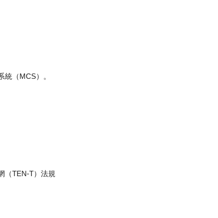
系統（MCS）。
網（TEN-T）法規