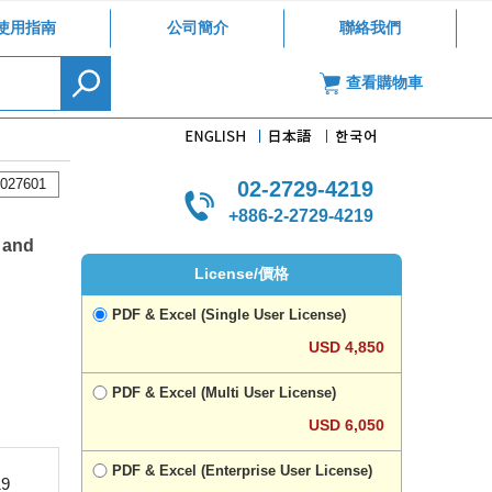
使用指南
公司簡介
聯絡我們
查看購物車
027601
02-2729-4219
+886-2-2729-4219
 and
License/價格
PDF & Excel (Single User License)
USD 4,850
PDF & Excel (Multi User License)
USD 6,050
PDF & Excel (Enterprise User License)
9