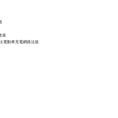
措
政策
達比電動車充電網路法規