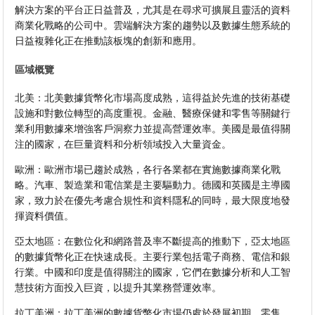
解決方案的平台正日益普及，尤其是在尋求可擴展且靈活的資料
商業化戰略的公司中。雲端解決方案的趨勢以及數據生態系統的
日益複雜化正在推動該板塊的創新和應用。
區域概覽
北美：北美數據貨幣化市場高度成熟，這得益於先進的技術基礎
設施和對數位轉型的高度重視。金融、醫療保健和零售等關鍵行
業利用數據來增強客戶洞察力並提高營運效率。美國是最值得關
注的國家，在巨量資料和分析領域投入大量資金。
歐洲：歐洲市場已趨於成熟，各行各業都在實施數據商業化戰
略。汽車、製造業和電信業是主要驅動力。德國和英國是主導國
家，致力於在優先考慮合規性和資料隱私的同時，最大限度地發
揮資料價值。
亞太地區：在數位化和網路普及率不斷提高的推動下，亞太地區
的數據貨幣化正在快速成長。主要行業包括電子商務、電信和銀
行業。中國和印度是值得關注的國家，它們在數據分析和人工智
慧技術方面投入巨資，以提升其業務營運效率。
拉丁美洲：拉丁美洲的數據貨幣化市場仍處於發展初期，零售、