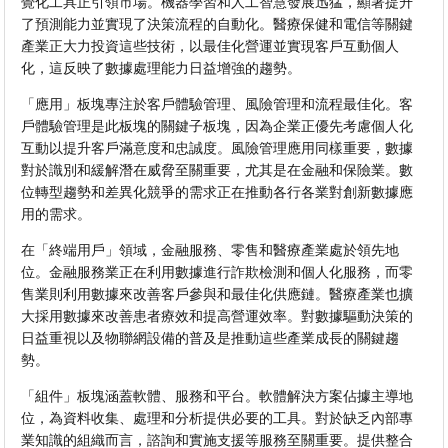
覺化工具正引領市場。機器學習和人工智慧發展迅猛，顯著提升
了預測能力並實現了決策流程的自動化。醫療保健和電信等關鍵
產業正大力投資這些技術，以最佳化營運並實現客戶互動個人
化，這反映了數據處理能力日益增強的趨勢。
「應用」板塊專注於客戶體驗管理、風險管理和流程最佳化。客
戶體驗管理是此板塊的關鍵子板塊，因為企業正優先考慮個人化
互動以提升客戶滿意度和忠誠度。風險管理應用同樣重要，數據
對於識別和緩解潛在威脅至關重要，尤其是在金融和保險業。數
位轉型趨勢和差異化競爭的需求正在推動各行各業對創新數據應
用的需求。
在「終端用戶」領域，金融服務、零售和醫療產業處於領先地
位。金融服務業正在利用數據進行詐欺檢測和個人化服務，而零
售業則利用數據來改善客戶參與和最佳化供應鏈。醫療產業也擴
大採用數據來改善患者療效和提高營運效率。對數據驅動決策的
日益重視以及物聯網設備的普及是推動這些產業成長的關鍵趨
勢。
「組件」板塊涵蓋軟體、服務和平台。軟體解決方案佔據主導地
位，為資料收集、處理和分析提供必要的工具。對於缺乏內部專
業知識的組織而言，諮詢和實施支援等服務至關重要。提供整合