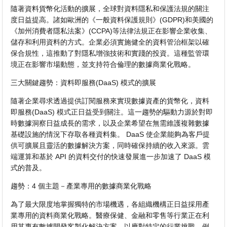
隨著資料貨幣化活動的擴展，全球對資料隱私和保護法規的關注
度日益提高。諸如歐洲的《一般資料保護規則》(GDPR)和美國的
《加州消費者隱私法案》(CCPA)等法律法規正在影響企業收集、
儲存和利用資料的方式。企業必須實施健全的資料管治框架以確
保合規性，這推動了對隱私增強技術和實踐的投資。這種監管環
境正在影響市場動態，並支持符合倫理的數據商業化戰略。
三大關鍵趨勢：資料即服務(DaaS) 模式的擴展
隨著企業尋求透過提供訂閱服務來實現數據資產的貨幣化，資料
即服務(DaaS) 模式正日益受到關注。這一趨勢的驅動力源於對即
時數據洞察日益成長的需求，以及企業希望在無需維護複雜數據
基礎設施的情況下存取各種資料集。 DaaS 使企業能夠為客戶提
供可擴展且靈活的數據解決方案，同時確保持續的收入來源。雲
端運算和基於 API 的資料交付的快速發展進一步加速了 DaaS 模
式的普及。
趨勢：4 個主題－產業專用的數據商業化戰略
為了最大限度地掌握獨特的市場機遇，各組織機構正日益採用產
業專用的資料商業化戰略。醫療保健、金融和零售等行業正在利
用其專有數據開發客製化解決方案，以應對特定的行業挑戰。例