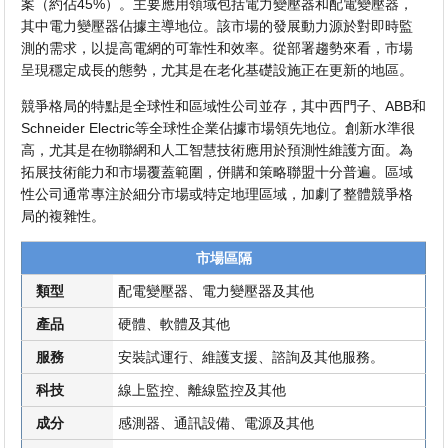
案（約佔45%）。主要應用領域包括電力變壓器和配電變壓器，
其中電力變壓器佔據主導地位。該市場的發展動力源於對即時監
測的需求，以提高電網的可靠性和效率。從部署趨勢來看，市場
呈現穩定成長的態勢，尤其是在老化基礎設施正在更新的地區。
競爭格局的特點是全球性和區域性公司並存，其中西門子、ABB和
Schneider Electric等全球性企業佔據市場領先地位。創新水準很
高，尤其是在物聯網和人工智慧技術應用於預測性維護方面。為
拓展技術能力和市場覆蓋範圍，併購和策略聯盟十分普遍。區域
性公司通常專注於細分市場或特定地理區域，加劇了整體競爭格
局的複雜性。
市場區隔
類型
配電變壓器、電力變壓器及其他
產品
硬體、軟體及其他
服務
安裝試運行、維護支援、諮詢及其他服務。
科技
線上監控、離線監控及其他
成分
感測器、通訊設備、電源及其他