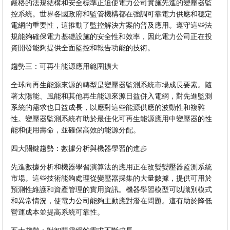
嚴格的法規結構和安全標準正迫使電力公司實施先進的變壓器監
控系統。世界各國政府和監管機構都在強調可靠電力供應和穩定
電網的重要性，這推動了監控解決方案的普及應用。遵守這些法
規能夠確保電力基礎設施的安全性和效率，因此電力公司正在投
資開發能夠提供全面監控和報告功能的技術。
趨勢三：可再生能源應用範圍擴大
全球向再生能源來源的轉型是變壓器監測系統市場成長要素。隨
著太陽能、風能和其他再生能源來源日益併入電網，對先進監測
系統的需求也日益成長，以應對這些能源供應的波動性和複雜
性。變壓器監測系統有助於最佳化可再生能源應用中變壓器的性
能和使用壽命，並確保高效的能源分配。
四大關鍵趨勢：數據分析與機器學習的進步
先進數據分析和機器學習演算法的應用正在改變變壓器監測系統
市場。這些技術能夠處理從變壓器採集的大量數據，提供可用於
預測性維護和資產管理的實用資訊。機器學習模型可以識別模式
和異常情況，使電力公司能夠主動應對潛在問題。這有助於降低
營運成本並提高系統可靠性。