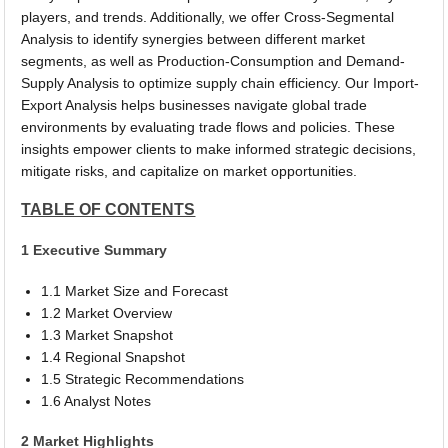
players, and trends. Additionally, we offer Cross-Segmental
Analysis to identify synergies between different market
segments, as well as Production-Consumption and Demand-
Supply Analysis to optimize supply chain efficiency. Our Import-
Export Analysis helps businesses navigate global trade
environments by evaluating trade flows and policies. These
insights empower clients to make informed strategic decisions,
mitigate risks, and capitalize on market opportunities.
TABLE OF CONTENTS
1 Executive Summary
1.1 Market Size and Forecast
1.2 Market Overview
1.3 Market Snapshot
1.4 Regional Snapshot
1.5 Strategic Recommendations
1.6 Analyst Notes
2 Market Highlights