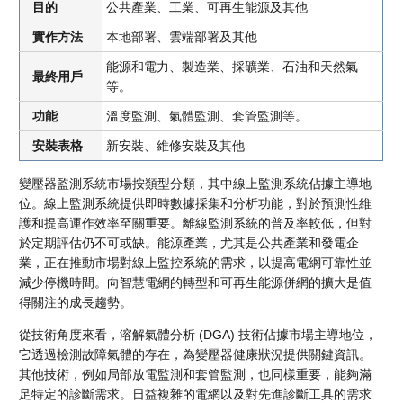
目的
公共產業、工業、可再生能源及其他
實作方法
本地部署、雲端部署及其他
能源和電力、製造業、採礦業、石油和天然氣
最終用戶
等。
功能
溫度監測、氣體監測、套管監測等。
安裝表格
新安裝、維修安裝及其他
變壓器監測系統市場按類型分類，其中線上監測系統佔據主導地
位。線上監測系統提供即時數據採集和分析功能，對於預測性維
護和提高運作效率至關重要。離線監測系統的普及率較低，但對
於定期評估仍不可或缺。能源產業，尤其是公共產業和發電企
業，正在推動市場對線上監控系統的需求，以提高電網可靠性並
減少停機時間。向智慧電網的轉型和可再生能源併網的擴大是值
得關注的成長趨勢。
從技術角度來看，溶解氣體分析 (DGA) 技術佔據市場主導地位，
它透過檢測故障氣體的存在，為變壓器健康狀況提供關鍵資訊。
其他技術，例如局部放電監測和套管監測，也同樣重要，能夠滿
足特定的診斷需求。日益複雜的電網以及對先進診斷工具的需求