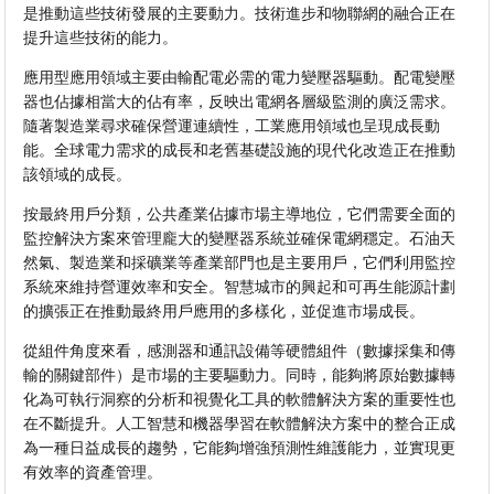
是推動這些技術發展的主要動力。技術進步和物聯網的融合正在
提升這些技術的能力。
應用型應用領域主要由輸配電必需的電力變壓器驅動。配電變壓
器也佔據相當大的佔有率，反映出電網各層級監測的廣泛需求。
隨著製造業尋求確保營運連續性，工業應用領域也呈現成長動
能。全球電力需求的成長和老舊基礎設施的現代化改造正在推動
該領域的成長。
按最終用戶分類，公共產業佔據市場主導地位，它們需要全面的
監控解決方案來管理龐大的變壓器系統並​​確保電網穩定。石油天
然氣、製造業和採礦業等產業部門也是主要用戶，它們利用監控
系統來維持營運效率和安全。智慧城市的興起和可再生能源計劃
的擴張正在推動最終用戶應用的多樣化，並促進市場成長。
從組件角度來看，感測器和通訊設備等硬體組件（數據採集和傳
輸的關鍵部件）是市場的主要驅動力。同時，能夠將原始數據轉
化為可執行洞察的分析和視覺化工具的軟體解決方案的重要性也
在不斷提升。人工智慧和機器學習在軟體解決方案中的整合正成
為一種日益成長的趨勢，它能夠增強預測性維護能力，並實現更
有效率的資產管理。