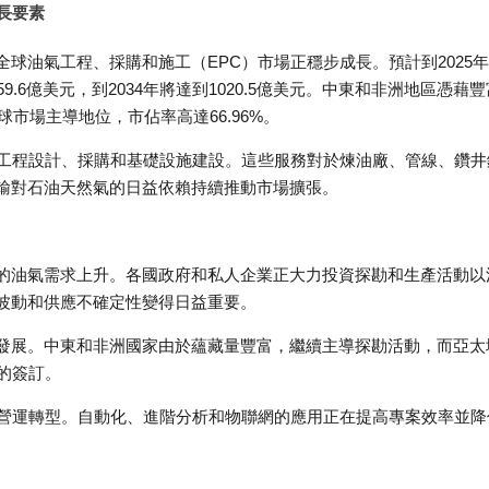
長要素
球油氣工程、採購和施工（EPC）市場正穩步成長。預計到2025
59.6億美元，到2034年將達到1020.5億美元。中東和非洲地區憑藉豐
球市場主導地位，市佔率高達66.96%。
的工程設計、採購和基礎設施建設。這些服務對於煉油廠、管線、鑽井
輸對石油天然氣的日益依賴持續推動市場擴張。
的油氣需求上升。各國政府和私人企業正大力投資探勘和生產活動以
波動和供應不確定性變得日益重要。
發展。中東和非洲國家由於蘊藏量豐富，繼續主導探勘活動，而亞太
的簽訂。
動營運轉型。自動化、進階分析和物聯網的應用正在提高專案效率並降