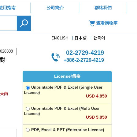
使用指南
公司簡介
聯絡我們
查看購物車
028308
02-2729-4219
對
+886-2-2729-4219
License/價格
Unprintable PDF & Excel (Single User
License)
作天內
USD 4,850
Unprintable PDF & Excel (Multi User
License)
USD 5,850
PDF, Excel & PPT (Enterprise License)